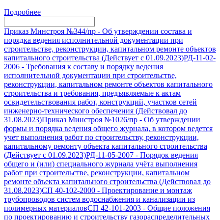
Подробнее
Приказ Минстроя №344/пр
-
Об утверждении состава и
порядка ведения исполнительной документации при
строительстве, реконструкции, капитальном ремонте объектов
капитального строительства (Действует с 01.09.2023)
РД-11-02-
2006
-
Требования к составу и порядку ведения
исполнительной документации при строительстве,
реконструкции, капитальном ремонте объектов капитального
строительства и требования, предъявляемые к актам
освидетельствования работ, конструкций, участков сетей
инженерно-технического обеспечения (Действовал до
31.08.2023)
Приказ Минстроя №1026/пр
-
Об утверждении
формы и порядка ведения общего журнала, в котором ведется
учет выполнения работ по строительству, реконструкции,
капитальному ремонту объекта капитального строительства
(Действует с 01.09.2023)
РД-11-05-2007
-
Порядок ведения
общего и (или) специального журнала учёта выполнения
работ при строительстве, реконструкции, капитальном
ремонте объекта капитального строительства (Действовал до
31.08.2023)
СП 40-102-2000
-
Проектирование и монтаж
трубопроводов систем водоснабжения и канализации из
полимерных материалов
СП 42-101-2003
-
Общие положения
по проектированию и строительству газораспределительных