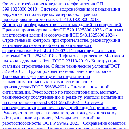
Формы и требования к ведению и оформлению
СП
399.1325800.2018
-
Системы водоснабжения и канализации
наружные из полимерных материалов. Правила
проектирования и монтажа
СП 412.1325800.2018
-
Конструкции фундаментов высотных зданий и сооружений.
Правила производства работ
СП 520.1325800.2023
-
Системы
электросвязи зданий и сооружений
СП 543.1325800.2024
-
Строительный контроль при строительстве, реконструкции,
капитальном ремонте объектов капитального
строительства
СНиП 42-01-2002
-
Газораспределительные
системы
ГОСТ 22845-2018
-
Лифты электрические. Монтаж и
пусконаладочные работы
ГОСТ 23118-2019
-
Конструкции
стальные строительные. Общие технические условия
ГОСТ
32569-2013
-
Трубопроводы технологические стальные.
Требования к устройству и эксплуатации на
взрывопожароопасных и химически опасных
производствах
ГОСТ 59638-2021
-
Системы пожарной
сигнализации. Руководство по проектированию, монтажу,
техническому обслуживанию и ремонту. Методы испытаний
на работоспособность
ГОСТ 59639-2021
-
Системы
оповещения и управления эвакуацией людей при пожаре.
Руководство по проектированию, монтажу, техническому
обслуживанию и ремонту. Методы испытаний на
работоспособность
ГОСТ Р 59492-2021
-
Сохранение объектов
культурного наследия. Виды исполнительной документации и