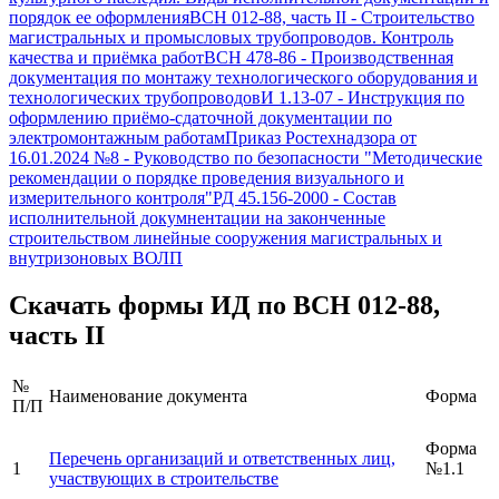
порядок ее оформления
ВСН 012-88, часть II
-
Строительство
магистральных и промысловых трубопроводов. Контроль
качества и приёмка работ
ВСН 478-86
-
Производственная
документация по монтажу технологического оборудования и
технологических трубопроводов
И 1.13-07
-
Инструкция по
оформлению приёмо-сдаточной документации по
электромонтажным работам
Приказ Ростехнадзора от
16.01.2024 №8
-
Руководство по безопасности "Методические
рекомендации о порядке проведения визуального и
измерительного контроля"
РД 45.156-2000
-
Состав
исполнительной докумнентации на законченные
строительством линейные сооружения магистральных и
внутризоновых ВОЛП
Скачать формы ИД по
ВСН 012-88,
часть II
№
Наименование документа
Форма
П/П
Форма
Перечень организаций и ответственных лиц,
1
№1.1
участвующих в строительстве