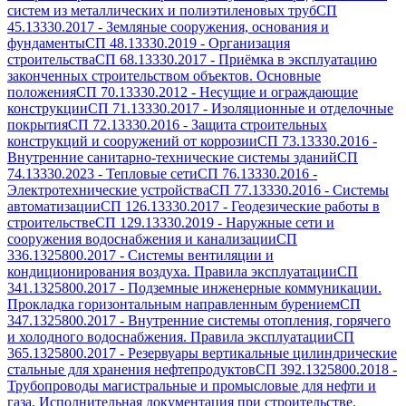
систем из металлических и полиэтиленовых труб
СП
45.13330.2017
-
Земляные сооружения, основания и
фундаменты
СП 48.13330.2019
-
Организация
строительства
СП 68.13330.2017
-
Приёмка в эксплуатацию
законченных строительством объектов. Основные
положения
СП 70.13330.2012
-
Несущие и ограждающие
конструкции
СП 71.13330.2017
-
Изоляционные и отделочные
покрытия
СП 72.13330.2016
-
Защита строительных
конструкций и сооружений от коррозии
СП 73.13330.2016
-
Внутренние санитарно-технические системы зданий
СП
74.13330.2023
-
Тепловые сети
СП 76.13330.2016
-
Электротехнические устройства
СП 77.13330.2016
-
Системы
автоматизации
СП 126.13330.2017
-
Геодезические работы в
строительстве
СП 129.13330.2019
-
Наружные сети и
сооружения водоснабжения и канализации
СП
336.1325800.2017
-
Системы вентиляции и
кондиционирования воздуха. Правила эксплуатации
СП
341.1325800.2017
-
Подземные инженерные коммуникации.
Прокладка горизонтальным направленным бурением
СП
347.1325800.2017
-
Внутренние системы отопления, горячего
и холодного водоснабжения. Правила эксплуатации
СП
365.1325800.2017
-
Резервуары вертикальные цилиндрические
стальные для хранения нефтепродуктов
СП 392.1325800.2018
-
Трубопроводы магистральные и промысловые для нефти и
газа. Исполнительная документация при строительстве.