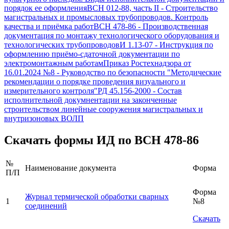
порядок ее оформления
ВСН 012-88, часть II
-
Строительство
магистральных и промысловых трубопроводов. Контроль
качества и приёмка работ
ВСН 478-86
-
Производственная
документация по монтажу технологического оборудования и
технологических трубопроводов
И 1.13-07
-
Инструкция по
оформлению приёмо-сдаточной документации по
электромонтажным работам
Приказ Ростехнадзора от
16.01.2024 №8
-
Руководство по безопасности "Методические
рекомендации о порядке проведения визуального и
измерительного контроля"
РД 45.156-2000
-
Состав
исполнительной докумнентации на законченные
строительством линейные сооружения магистральных и
внутризоновых ВОЛП
Скачать формы ИД по
ВСН 478-86
№
Наименование документа
Форма
П/П
Форма
Журнал термической обработки сварных
1
№8
соединений
Скачать