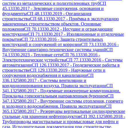
систем из металлических и полиэтиленовых труб
СП
45.13330.2017
-
Земляные сооружения, основания и
фундаменты
СП 48.13330.2019
-
Организация
строительства
СП 68.13330.2017
-
Приёмка в эксплуатацию
законченных строительством объектов. Основные
положения
СП 70.13330.2012
-
Несущие и ограждающие
конструкции
СП 71.13330.2017
-
Изоляционные и отделочные
покрытия
СП 72.13330.2016
-
Защита строительных
конструкций и сооружений от коррозии
СП 73.13330.2016
-
Внутренние санитарно-технические системы зданий
СП
74.13330.2023
-
Тепловые сети
СП 76.13330.2016
-
Электротехнические устройства
СП 77.13330.2016
-
Системы
автоматизации
СП 126.13330.2017
-
Геодезические работы в
строительстве
СП 129.13330.2019
-
Наружные сети и
сооружения водоснабжения и канализации
СП
336.1325800.2017
-
Системы вентиляции и
кондиционирования воздуха. Правила эксплуатации
СП
341.1325800.2017
-
Подземные инженерные коммуникации.
Прокладка горизонтальным направленным бурением
СП
347.1325800.2017
-
Внутренние системы отопления, горячего
и холодного водоснабжения. Правила эксплуатации
СП
365.1325800.2017
-
Резервуары вертикальные цилиндрические
стальные для хранения нефтепродуктов
СП 392.1325800.2018
-
Трубопроводы магистральные и промысловые для нефти и
газа. Исполнительная документация при строительстве.