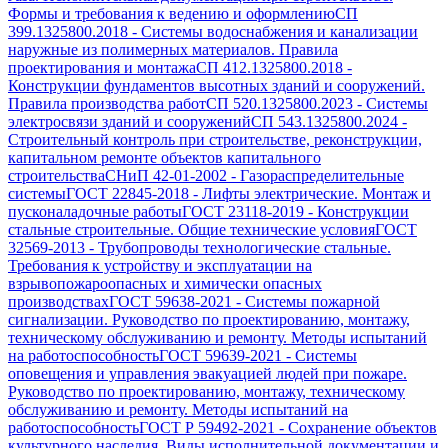
Формы и требования к ведению и оформлению
СП
399.1325800.2018
-
Системы водоснабжения и канализации
наружные из полимерных материалов. Правила
проектирования и монтажа
СП 412.1325800.2018
-
Конструкции фундаментов высотных зданий и сооружений.
Правила производства работ
СП 520.1325800.2023
-
Системы
электросвязи зданий и сооружений
СП 543.1325800.2024
-
Строительный контроль при строительстве, реконструкции,
капитальном ремонте объектов капитального
строительства
СНиП 42-01-2002
-
Газораспределительные
системы
ГОСТ 22845-2018
-
Лифты электрические. Монтаж и
пусконаладочные работы
ГОСТ 23118-2019
-
Конструкции
стальные строительные. Общие технические условия
ГОСТ
32569-2013
-
Трубопроводы технологические стальные.
Требования к устройству и эксплуатации на
взрывопожароопасных и химически опасных
производствах
ГОСТ 59638-2021
-
Системы пожарной
сигнализации. Руководство по проектированию, монтажу,
техническому обслуживанию и ремонту. Методы испытаний
на работоспособность
ГОСТ 59639-2021
-
Системы
оповещения и управления эвакуацией людей при пожаре.
Руководство по проектированию, монтажу, техническому
обслуживанию и ремонту. Методы испытаний на
работоспособность
ГОСТ Р 59492-2021
-
Сохранение объектов
культурного наследия. Виды исполнительной документации и