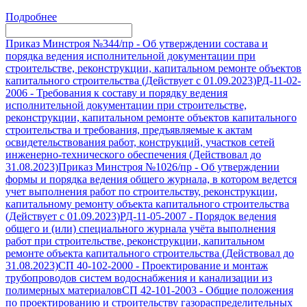
Подробнее
Приказ Минстроя №344/пр
-
Об утверждении состава и
порядка ведения исполнительной документации при
строительстве, реконструкции, капитальном ремонте объектов
капитального строительства (Действует с 01.09.2023)
РД-11-02-
2006
-
Требования к составу и порядку ведения
исполнительной документации при строительстве,
реконструкции, капитальном ремонте объектов капитального
строительства и требования, предъявляемые к актам
освидетельствования работ, конструкций, участков сетей
инженерно-технического обеспечения (Действовал до
31.08.2023)
Приказ Минстроя №1026/пр
-
Об утверждении
формы и порядка ведения общего журнала, в котором ведется
учет выполнения работ по строительству, реконструкции,
капитальному ремонту объекта капитального строительства
(Действует с 01.09.2023)
РД-11-05-2007
-
Порядок ведения
общего и (или) специального журнала учёта выполнения
работ при строительстве, реконструкции, капитальном
ремонте объекта капитального строительства (Действовал до
31.08.2023)
СП 40-102-2000
-
Проектирование и монтаж
трубопроводов систем водоснабжения и канализации из
полимерных материалов
СП 42-101-2003
-
Общие положения
по проектированию и строительству газораспределительных