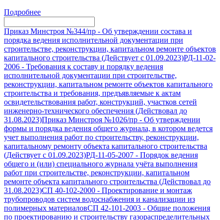
Подробнее
Приказ Минстроя №344/пр
-
Об утверждении состава и
порядка ведения исполнительной документации при
строительстве, реконструкции, капитальном ремонте объектов
капитального строительства (Действует с 01.09.2023)
РД-11-02-
2006
-
Требования к составу и порядку ведения
исполнительной документации при строительстве,
реконструкции, капитальном ремонте объектов капитального
строительства и требования, предъявляемые к актам
освидетельствования работ, конструкций, участков сетей
инженерно-технического обеспечения (Действовал до
31.08.2023)
Приказ Минстроя №1026/пр
-
Об утверждении
формы и порядка ведения общего журнала, в котором ведется
учет выполнения работ по строительству, реконструкции,
капитальному ремонту объекта капитального строительства
(Действует с 01.09.2023)
РД-11-05-2007
-
Порядок ведения
общего и (или) специального журнала учёта выполнения
работ при строительстве, реконструкции, капитальном
ремонте объекта капитального строительства (Действовал до
31.08.2023)
СП 40-102-2000
-
Проектирование и монтаж
трубопроводов систем водоснабжения и канализации из
полимерных материалов
СП 42-101-2003
-
Общие положения
по проектированию и строительству газораспределительных