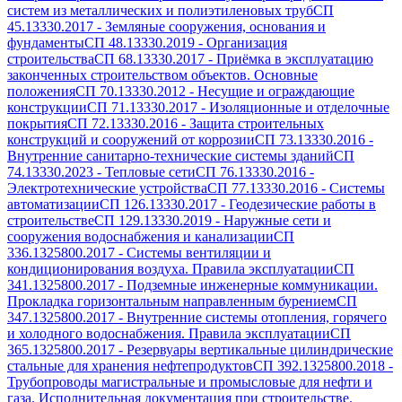
систем из металлических и полиэтиленовых труб
СП
45.13330.2017
-
Земляные сооружения, основания и
фундаменты
СП 48.13330.2019
-
Организация
строительства
СП 68.13330.2017
-
Приёмка в эксплуатацию
законченных строительством объектов. Основные
положения
СП 70.13330.2012
-
Несущие и ограждающие
конструкции
СП 71.13330.2017
-
Изоляционные и отделочные
покрытия
СП 72.13330.2016
-
Защита строительных
конструкций и сооружений от коррозии
СП 73.13330.2016
-
Внутренние санитарно-технические системы зданий
СП
74.13330.2023
-
Тепловые сети
СП 76.13330.2016
-
Электротехнические устройства
СП 77.13330.2016
-
Системы
автоматизации
СП 126.13330.2017
-
Геодезические работы в
строительстве
СП 129.13330.2019
-
Наружные сети и
сооружения водоснабжения и канализации
СП
336.1325800.2017
-
Системы вентиляции и
кондиционирования воздуха. Правила эксплуатации
СП
341.1325800.2017
-
Подземные инженерные коммуникации.
Прокладка горизонтальным направленным бурением
СП
347.1325800.2017
-
Внутренние системы отопления, горячего
и холодного водоснабжения. Правила эксплуатации
СП
365.1325800.2017
-
Резервуары вертикальные цилиндрические
стальные для хранения нефтепродуктов
СП 392.1325800.2018
-
Трубопроводы магистральные и промысловые для нефти и
газа. Исполнительная документация при строительстве.