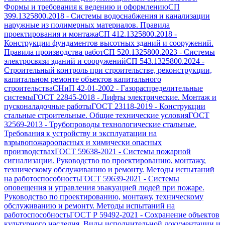
Формы и требования к ведению и оформлению
СП
399.1325800.2018
-
Системы водоснабжения и канализации
наружные из полимерных материалов. Правила
проектирования и монтажа
СП 412.1325800.2018
-
Конструкции фундаментов высотных зданий и сооружений.
Правила производства работ
СП 520.1325800.2023
-
Системы
электросвязи зданий и сооружений
СП 543.1325800.2024
-
Строительный контроль при строительстве, реконструкции,
капитальном ремонте объектов капитального
строительства
СНиП 42-01-2002
-
Газораспределительные
системы
ГОСТ 22845-2018
-
Лифты электрические. Монтаж и
пусконаладочные работы
ГОСТ 23118-2019
-
Конструкции
стальные строительные. Общие технические условия
ГОСТ
32569-2013
-
Трубопроводы технологические стальные.
Требования к устройству и эксплуатации на
взрывопожароопасных и химически опасных
производствах
ГОСТ 59638-2021
-
Системы пожарной
сигнализации. Руководство по проектированию, монтажу,
техническому обслуживанию и ремонту. Методы испытаний
на работоспособность
ГОСТ 59639-2021
-
Системы
оповещения и управления эвакуацией людей при пожаре.
Руководство по проектированию, монтажу, техническому
обслуживанию и ремонту. Методы испытаний на
работоспособность
ГОСТ Р 59492-2021
-
Сохранение объектов
культурного наследия. Виды исполнительной документации и