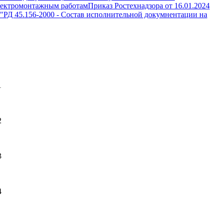
лектромонтажным работам
Приказ Ростехнадзора от 16.01.2024
"
РД 45.156-2000
-
Состав исполнительной докумнентации на
1
2
3
4