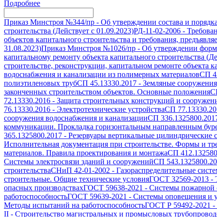
Подробнее
Приказ Минстроя №344/пр
-
Об утверждении состава и порядк
строительства (Действует с 01.09.2023)
РД-11-02-2006
-
Требован
объектов капитального строительства и требования, предъявля
31.08.2023)
Приказ Минстроя №1026/пр
-
Об утверждении формы
капитальному ремонту объекта капитального строительства (Дей
строительстве, реконструкции, капитальном ремонте объекта ка
водоснабжения и канализации из полимерных материалов
СП 4
полиэтиленовых труб
СП 45.13330.2017
-
Земляные сооружения
законченных строительством объектов. Основные положения
С
72.13330.2016
-
Защита строительных конструкций и сооружени
76.13330.2016
-
Электротехнические устройства
СП 77.13330.20
сооружения водоснабжения и канализации
СП 336.1325800.201
коммуникации. Прокладка горизонтальным направленным бур
365.1325800.2017
-
Резервуары вертикальные цилиндрические с
Исполнительная документация при строительстве. Формы и т
материалов. Правила проектирования и монтажа
СП 412.132580
Системы электросвязи зданий и сооружений
СП 543.1325800.2
строительства
СНиП 42-01-2002
-
Газораспределительные сист
строительные. Общие технические условия
ГОСТ 32569-2013
-
опасных производствах
ГОСТ 59638-2021
-
Системы пожарной с
работоспособность
ГОСТ 59639-2021
-
Системы оповещения и у
Методы испытаний на работоспособность
ГОСТ Р 59492-2021
-
II
-
Строительство магистральных и промысловых трубопроводо