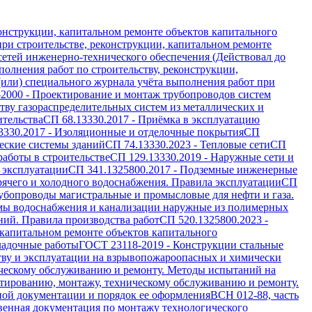
онструкции, капитальном ремонте объектов капитального
ри строительстве, реконструкции, капитальном ремонте
 сетей инженерно-технического обеспечения (Действовал до
олнения работ по строительству, реконструкции,
(или) специального журнала учёта выполнения работ при
-2000
-
Проектирование и монтаж трубопроводов систем
ву газораспределительных систем из металлических и
ительства
СП 68.13330.2017
-
Приёмка в эксплуатацию
3330.2017
-
Изоляционные и отделочные покрытия
СП
еские системы зданий
СП 74.13330.2023
-
Тепловые сети
СП
работы в строительстве
СП 129.13330.2019
-
Наружные сети и
 эксплуатации
СП 341.1325800.2017
-
Подземные инженерные
рячего и холодного водоснабжения. Правила эксплуатации
СП
убопроводы магистральные и промысловые для нефти и газа.
мы водоснабжения и канализации наружные из полимерных
ий. Правила производства работ
СП 520.1325800.2023
-
 капитальном ремонте объектов капитального
ладочные работы
ГОСТ 23118-2019
-
Конструкции стальные
тву и эксплуатации на взрывопожароопасных и химически
ическому обслуживанию и ремонту. Методы испытаний на
тированию, монтажу, техническому обслуживанию и ремонту.
ной документации и порядок ее оформления
ВСН 012-88, часть
венная документация по монтажу технологического