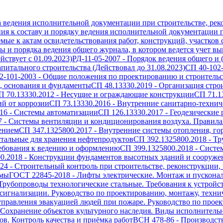
а ведения исполнительной документации при строительстве, рек
ия к составу и порядку ведения исполнительной документации п
емые к актам освидетельствования работ, конструкций, участков
 и порядка ведения общего журнала, в котором ведется учет вып
ствует с 01.09.2023)
РД-11-05-2007
-
Порядок ведения общего и 
питального строительства (Действовал до 31.08.2023)
СП 40-102
2-101-2003
-
Общие положения по проектированию и строительст
, основания и фундаменты
СП 48.13330.2019
-
Организация стро
П 70.13330.2012
-
Несущие и ограждающие конструкции
СП 71.1
й от коррозии
СП 73.13330.2016
-
Внутренние санитарно-технич
16
-
Системы автоматизации
СП 126.13330.2017
-
Геодезические 
7
-
Системы вентиляции и кондиционирования воздуха. Правила
ением
СП 347.1325800.2017
-
Внутренние системы отопления, го
тальные для хранения нефтепродуктов
СП 392.1325800.2018
-
Тр
ребования к ведению и оформлению
СП 399.1325800.2018
-
Систе
0.2018
-
Конструкции фундаментов высотных зданий и сооружен
024
-
Строительный контроль при строительстве, реконструкции,
емы
ГОСТ 22845-2018
-
Лифты электрические. Монтаж и пускона
Трубопроводы технологические стальные. Требования к устройс
игнализации. Руководство по проектированию, монтажу, техн
правления эвакуацией людей при пожаре. Руководство по проек
Сохранение объектов культурного наследия. Виды исполнитель
в. Контроль качества и приёмка работ
ВСН 478-86
-
Производст