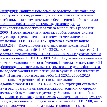
онструкции, капитальном ремонте объектов капитального
ри строительстве, реконструкции, капитальном ремонте
 сетей инженерно-технического обеспечения (Действовал до
олнения работ по строительству, реконструкции,
(или) специального журнала учёта выполнения работ при
-2000
-
Проектирование и монтаж трубопроводов систем
ву газораспределительных систем из металлических и
ительства
СП 68.13330.2017
-
Приёмка в эксплуатацию
3330.2017
-
Изоляционные и отделочные покрытия
СП
еские системы зданий
СП 74.13330.2023
-
Тепловые сети
СП
работы в строительстве
СП 129.13330.2019
-
Наружные сети и
 эксплуатации
СП 341.1325800.2017
-
Подземные инженерные
рячего и холодного водоснабжения. Правила эксплуатации
СП
убопроводы магистральные и промысловые для нефти и газа.
мы водоснабжения и канализации наружные из полимерных
ий. Правила производства работ
СП 520.1325800.2023
-
 капитальном ремонте объектов капитального
ладочные работы
ГОСТ 23118-2019
-
Конструкции стальные
тву и эксплуатации на взрывопожароопасных и химически
ическому обслуживанию и ремонту. Методы испытаний на
тированию, монтажу, техническому обслуживанию и ремонту.
ной документации и порядок ее оформления
ВСН 012-88, часть
венная документация по монтажу технологического