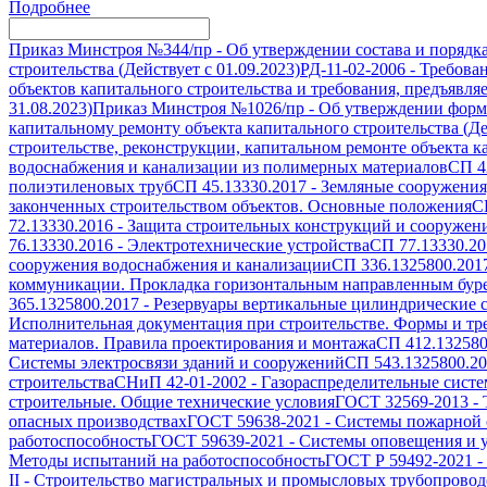
Подробнее
Приказ Минстроя №344/пр
-
Об утверждении состава и порядк
строительства (Действует с 01.09.2023)
РД-11-02-2006
-
Требован
объектов капитального строительства и требования, предъявля
31.08.2023)
Приказ Минстроя №1026/пр
-
Об утверждении формы
капитальному ремонту объекта капитального строительства (Дей
строительстве, реконструкции, капитальном ремонте объекта ка
водоснабжения и канализации из полимерных материалов
СП 4
полиэтиленовых труб
СП 45.13330.2017
-
Земляные сооружения
законченных строительством объектов. Основные положения
С
72.13330.2016
-
Защита строительных конструкций и сооружени
76.13330.2016
-
Электротехнические устройства
СП 77.13330.20
сооружения водоснабжения и канализации
СП 336.1325800.201
коммуникации. Прокладка горизонтальным направленным бур
365.1325800.2017
-
Резервуары вертикальные цилиндрические с
Исполнительная документация при строительстве. Формы и т
материалов. Правила проектирования и монтажа
СП 412.132580
Системы электросвязи зданий и сооружений
СП 543.1325800.2
строительства
СНиП 42-01-2002
-
Газораспределительные сист
строительные. Общие технические условия
ГОСТ 32569-2013
-
опасных производствах
ГОСТ 59638-2021
-
Системы пожарной с
работоспособность
ГОСТ 59639-2021
-
Системы оповещения и у
Методы испытаний на работоспособность
ГОСТ Р 59492-2021
-
II
-
Строительство магистральных и промысловых трубопроводо