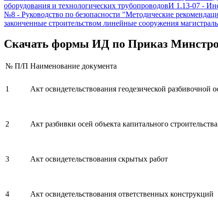
оборудования и технологических трубопроводов
И 1.13-07
-
Инс
№8
-
Руководство по безопасности "Методические рекомендаци
законченные строительством линейные сооружения магистра
Скачать формы ИД по
Приказ Минстро
№ П/П
Наименование документа
1
Акт освидетельствования геодезической разбивочной о
2
Акт разбивки осей объекта капитального строительства
3
Акт освидетельствования скрытых работ
4
Акт освидетельствования ответственных конструкций