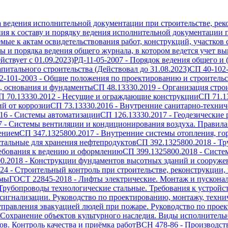
а ведения исполнительной документации при строительстве, рек
ия к составу и порядку ведения исполнительной документации п
емые к актам освидетельствования работ, конструкций, участков
 и порядка ведения общего журнала, в котором ведется учет вып
ствует с 01.09.2023)
РД-11-05-2007
-
Порядок ведения общего и 
питального строительства (Действовал до 31.08.2023)
СП 40-102
2-101-2003
-
Общие положения по проектированию и строительст
, основания и фундаменты
СП 48.13330.2019
-
Организация стро
П 70.13330.2012
-
Несущие и ограждающие конструкции
СП 71.1
й от коррозии
СП 73.13330.2016
-
Внутренние санитарно-технич
16
-
Системы автоматизации
СП 126.13330.2017
-
Геодезические 
7
-
Системы вентиляции и кондиционирования воздуха. Правила
ением
СП 347.1325800.2017
-
Внутренние системы отопления, го
тальные для хранения нефтепродуктов
СП 392.1325800.2018
-
Тр
ребования к ведению и оформлению
СП 399.1325800.2018
-
Систе
0.2018
-
Конструкции фундаментов высотных зданий и сооружен
024
-
Строительный контроль при строительстве, реконструкции,
емы
ГОСТ 22845-2018
-
Лифты электрические. Монтаж и пускона
Трубопроводы технологические стальные. Требования к устройс
игнализации. Руководство по проектированию, монтажу, техн
правления эвакуацией людей при пожаре. Руководство по проек
Сохранение объектов культурного наследия. Виды исполнитель
в. Контроль качества и приёмка работ
ВСН 478-86
-
Производст