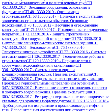
систем из металлических и полиэтиленовых труб
СП
45.13330.2017
-
Земляные сооружения, основания и
фундаменты
СП 48.13330.2019
-
Организация
строительства
СП 68.13330.2017
-
Приёмка в эксплуатацию
законченных строительством объектов. Основные
положения
СП 70.13330.2012
-
Несущие и ограждающие
конструкции
СП 71.13330.2017
-
Изоляционные и отделочные
покрытия
СП 72.13330.2016
-
Защита строительных
конструкций и сооружений от коррозии
СП 73.13330.2016
-
Внутренние санитарно-технические системы зданий
СП
74.13330.2023
-
Тепловые сети
СП 76.13330.2016
-
Электротехнические устройства
СП 77.13330.2016
-
Системы
автоматизации
СП 126.13330.2017
-
Геодезические работы в
строительстве
СП 129.13330.2019
-
Наружные сети и
сооружения водоснабжения и канализации
СП
336.1325800.2017
-
Системы вентиляции и
кондиционирования воздуха. Правила эксплуатации
СП
341.1325800.2017
-
Подземные инженерные коммуникации.
Прокладка горизонтальным направленным бурением
СП
347.1325800.2017
-
Внутренние системы отопления, горячего
и холодного водоснабжения. Правила эксплуатации
СП
365.1325800.2017
-
Резервуары вертикальные цилиндрические
стальные для хранения нефтепродуктов
СП 392.1325800.2018
-
Трубопроводы магистральные и промысловые для нефти и
газа. Исполнительная документация при строительстве.