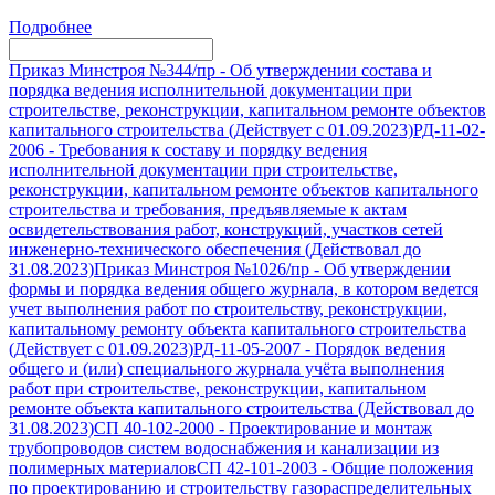
Подробнее
Приказ Минстроя №344/пр
-
Об утверждении состава и
порядка ведения исполнительной документации при
строительстве, реконструкции, капитальном ремонте объектов
капитального строительства (Действует с 01.09.2023)
РД-11-02-
2006
-
Требования к составу и порядку ведения
исполнительной документации при строительстве,
реконструкции, капитальном ремонте объектов капитального
строительства и требования, предъявляемые к актам
освидетельствования работ, конструкций, участков сетей
инженерно-технического обеспечения (Действовал до
31.08.2023)
Приказ Минстроя №1026/пр
-
Об утверждении
формы и порядка ведения общего журнала, в котором ведется
учет выполнения работ по строительству, реконструкции,
капитальному ремонту объекта капитального строительства
(Действует с 01.09.2023)
РД-11-05-2007
-
Порядок ведения
общего и (или) специального журнала учёта выполнения
работ при строительстве, реконструкции, капитальном
ремонте объекта капитального строительства (Действовал до
31.08.2023)
СП 40-102-2000
-
Проектирование и монтаж
трубопроводов систем водоснабжения и канализации из
полимерных материалов
СП 42-101-2003
-
Общие положения
по проектированию и строительству газораспределительных