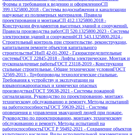
Формы и требования к ведению и оформлению
СП
399.1325800.2018
-
Системы водоснабжения и канализации
наружные из полимерных материалов. Правила
проектирования и монтажа
СП 412.1325800.2018
-
Конструкции фундаментов высотных зданий и сооружений.
Правила производства работ
СП 520.1325800.2023
-
Системы
электросвязи зданий и сооружений
СП 543.1325800.2024
-
Строительный контроль при строительстве, реконструкции,
капитальном ремонте объектов капитального
строительства
СНиП 42-01-2002
-
Газораспределительные
системы
ГОСТ 22845-2018
-
Лифты электрические. Монтаж и
пусконаладочные работы
ГОСТ 23118-2019
-
Конструкции
стальные строительные. Общие технические условия
ГОСТ
32569-2013
-
Трубопроводы технологические стальные.
Требования к устройству и эксплуатации на
взрывопожароопасных и химически опасных
производствах
ГОСТ 59638-2021
-
Системы пожарной
сигнализации. Руководство по проектированию, монтажу,
техническому обслуживанию и ремонту. Методы испытаний
на работоспособность
ГОСТ 59639-2021
-
Системы
оповещения и управления эвакуацией людей при пожаре.
Руководство по проектированию, монтажу, техническому
обслуживанию и ремонту. Методы испытаний на
работоспособность
ГОСТ Р 59492-2021
-
Сохранение объектов
культурного наследия. Виды исполнительной документации и