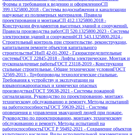
Формы и требования к ведению и оформлению
СП
399.1325800.2018
-
Системы водоснабжения и канализации
наружные из полимерных материалов. Правила
проектирования и монтажа
СП 412.1325800.2018
-
Конструкции фундаментов высотных зданий и сооружений.
Правила производства работ
СП 520.1325800.2023
-
Системы
электросвязи зданий и сооружений
СП 543.1325800.2024
-
Строительный контроль при строительстве, реконструкции,
капитальном ремонте объектов капитального
строительства
СНиП 42-01-2002
-
Газораспределительные
системы
ГОСТ 22845-2018
-
Лифты электрические. Монтаж и
пусконаладочные работы
ГОСТ 23118-2019
-
Конструкции
стальные строительные. Общие технические условия
ГОСТ
32569-2013
-
Трубопроводы технологические стальные.
Требования к устройству и эксплуатации на
взрывопожароопасных и химически опасных
производствах
ГОСТ 59638-2021
-
Системы пожарной
сигнализации. Руководство по проектированию, монтажу,
техническому обслуживанию и ремонту. Методы испытаний
на работоспособность
ГОСТ 59639-2021
-
Системы
оповещения и управления эвакуацией людей при пожаре.
Руководство по проектированию, монтажу, техническому
обслуживанию и ремонту. Методы испытаний на
работоспособность
ГОСТ Р 59492-2021
-
Сохранение объектов
культурного наследия. Виды исполнительной документации и