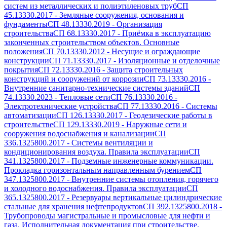
систем из металлических и полиэтиленовых труб
СП
45.13330.2017
-
Земляные сооружения, основания и
фундаменты
СП 48.13330.2019
-
Организация
строительства
СП 68.13330.2017
-
Приёмка в эксплуатацию
законченных строительством объектов. Основные
положения
СП 70.13330.2012
-
Несущие и ограждающие
конструкции
СП 71.13330.2017
-
Изоляционные и отделочные
покрытия
СП 72.13330.2016
-
Защита строительных
конструкций и сооружений от коррозии
СП 73.13330.2016
-
Внутренние санитарно-технические системы зданий
СП
74.13330.2023
-
Тепловые сети
СП 76.13330.2016
-
Электротехнические устройства
СП 77.13330.2016
-
Системы
автоматизации
СП 126.13330.2017
-
Геодезические работы в
строительстве
СП 129.13330.2019
-
Наружные сети и
сооружения водоснабжения и канализации
СП
336.1325800.2017
-
Системы вентиляции и
кондиционирования воздуха. Правила эксплуатации
СП
341.1325800.2017
-
Подземные инженерные коммуникации.
Прокладка горизонтальным направленным бурением
СП
347.1325800.2017
-
Внутренние системы отопления, горячего
и холодного водоснабжения. Правила эксплуатации
СП
365.1325800.2017
-
Резервуары вертикальные цилиндрические
стальные для хранения нефтепродуктов
СП 392.1325800.2018
-
Трубопроводы магистральные и промысловые для нефти и
газа. Исполнительная документация при строительстве.