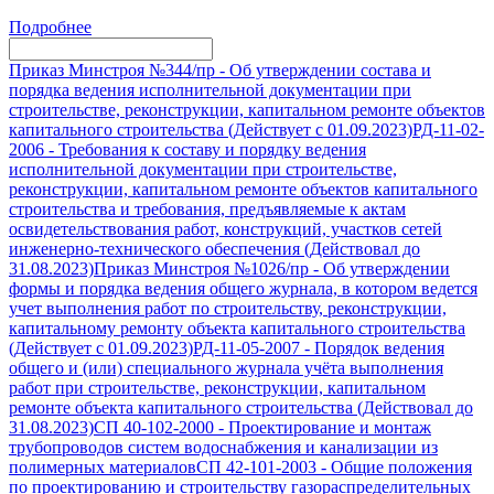
Подробнее
Приказ Минстроя №344/пр
-
Об утверждении состава и
порядка ведения исполнительной документации при
строительстве, реконструкции, капитальном ремонте объектов
капитального строительства (Действует с 01.09.2023)
РД-11-02-
2006
-
Требования к составу и порядку ведения
исполнительной документации при строительстве,
реконструкции, капитальном ремонте объектов капитального
строительства и требования, предъявляемые к актам
освидетельствования работ, конструкций, участков сетей
инженерно-технического обеспечения (Действовал до
31.08.2023)
Приказ Минстроя №1026/пр
-
Об утверждении
формы и порядка ведения общего журнала, в котором ведется
учет выполнения работ по строительству, реконструкции,
капитальному ремонту объекта капитального строительства
(Действует с 01.09.2023)
РД-11-05-2007
-
Порядок ведения
общего и (или) специального журнала учёта выполнения
работ при строительстве, реконструкции, капитальном
ремонте объекта капитального строительства (Действовал до
31.08.2023)
СП 40-102-2000
-
Проектирование и монтаж
трубопроводов систем водоснабжения и канализации из
полимерных материалов
СП 42-101-2003
-
Общие положения
по проектированию и строительству газораспределительных