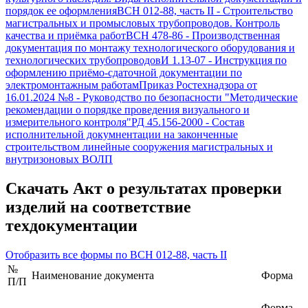
порядок ее оформления
ВСН 012-88, часть II
-
Строительство
магистральных и промысловых трубопроводов. Контроль
качества и приёмка работ
ВСН 478-86
-
Производственная
документация по монтажу технологического оборудования и
технологических трубопроводов
И 1.13-07
-
Инструкция по
оформлению приёмо-сдаточной документации по
электромонтажным работам
Приказ Ростехнадзора от
16.01.2024 №8
-
Руководство по безопасности "Методические
рекомендации о порядке проведения визуального и
измерительного контроля"
РД 45.156-2000
-
Состав
исполнительной докумнентации на законченные
строительством линейные сооружения магистральных и
внутризоновых ВОЛП
Скачать
Акт о результатах проверки
изделий на соответствие
техдокументации
Отобразить все формы по
ВСН 012-88, часть II
№
Наименование документа
Форма
П/П
Форма