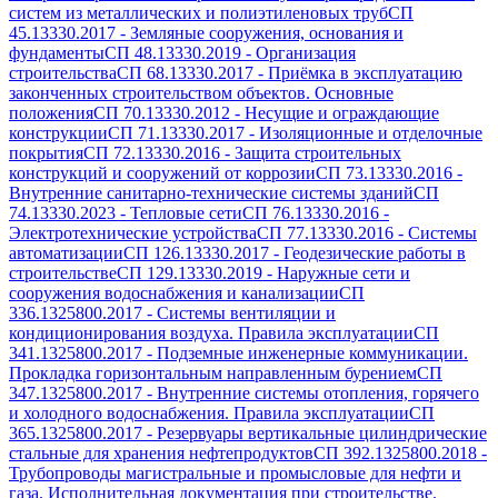
систем из металлических и полиэтиленовых труб
СП
45.13330.2017
-
Земляные сооружения, основания и
фундаменты
СП 48.13330.2019
-
Организация
строительства
СП 68.13330.2017
-
Приёмка в эксплуатацию
законченных строительством объектов. Основные
положения
СП 70.13330.2012
-
Несущие и ограждающие
конструкции
СП 71.13330.2017
-
Изоляционные и отделочные
покрытия
СП 72.13330.2016
-
Защита строительных
конструкций и сооружений от коррозии
СП 73.13330.2016
-
Внутренние санитарно-технические системы зданий
СП
74.13330.2023
-
Тепловые сети
СП 76.13330.2016
-
Электротехнические устройства
СП 77.13330.2016
-
Системы
автоматизации
СП 126.13330.2017
-
Геодезические работы в
строительстве
СП 129.13330.2019
-
Наружные сети и
сооружения водоснабжения и канализации
СП
336.1325800.2017
-
Системы вентиляции и
кондиционирования воздуха. Правила эксплуатации
СП
341.1325800.2017
-
Подземные инженерные коммуникации.
Прокладка горизонтальным направленным бурением
СП
347.1325800.2017
-
Внутренние системы отопления, горячего
и холодного водоснабжения. Правила эксплуатации
СП
365.1325800.2017
-
Резервуары вертикальные цилиндрические
стальные для хранения нефтепродуктов
СП 392.1325800.2018
-
Трубопроводы магистральные и промысловые для нефти и
газа. Исполнительная документация при строительстве.