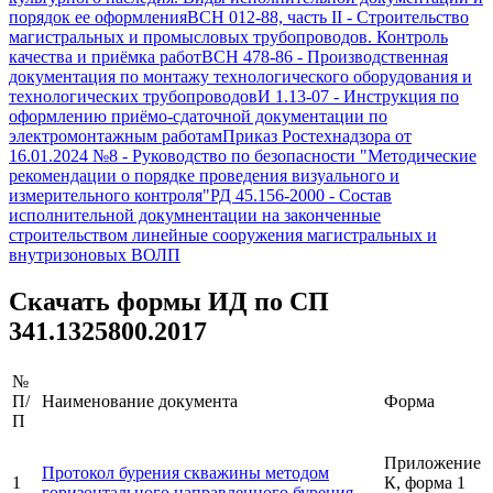
порядок ее оформления
ВСН 012-88, часть II
-
Строительство
магистральных и промысловых трубопроводов. Контроль
качества и приёмка работ
ВСН 478-86
-
Производственная
документация по монтажу технологического оборудования и
технологических трубопроводов
И 1.13-07
-
Инструкция по
оформлению приёмо-сдаточной документации по
электромонтажным работам
Приказ Ростехнадзора от
16.01.2024 №8
-
Руководство по безопасности "Методические
рекомендации о порядке проведения визуального и
измерительного контроля"
РД 45.156-2000
-
Состав
исполнительной докумнентации на законченные
строительством линейные сооружения магистральных и
внутризоновых ВОЛП
Скачать формы ИД по
СП
341.1325800.2017
№
П/
Наименование документа
Форма
П
Приложение
Протокол бурения скважины методом
1
К, форма 1
горизонтального направленного бурения