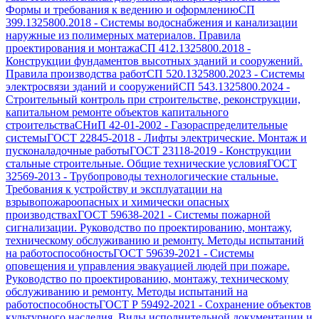
Формы и требования к ведению и оформлению
СП
399.1325800.2018
-
Системы водоснабжения и канализации
наружные из полимерных материалов. Правила
проектирования и монтажа
СП 412.1325800.2018
-
Конструкции фундаментов высотных зданий и сооружений.
Правила производства работ
СП 520.1325800.2023
-
Системы
электросвязи зданий и сооружений
СП 543.1325800.2024
-
Строительный контроль при строительстве, реконструкции,
капитальном ремонте объектов капитального
строительства
СНиП 42-01-2002
-
Газораспределительные
системы
ГОСТ 22845-2018
-
Лифты электрические. Монтаж и
пусконаладочные работы
ГОСТ 23118-2019
-
Конструкции
стальные строительные. Общие технические условия
ГОСТ
32569-2013
-
Трубопроводы технологические стальные.
Требования к устройству и эксплуатации на
взрывопожароопасных и химически опасных
производствах
ГОСТ 59638-2021
-
Системы пожарной
сигнализации. Руководство по проектированию, монтажу,
техническому обслуживанию и ремонту. Методы испытаний
на работоспособность
ГОСТ 59639-2021
-
Системы
оповещения и управления эвакуацией людей при пожаре.
Руководство по проектированию, монтажу, техническому
обслуживанию и ремонту. Методы испытаний на
работоспособность
ГОСТ Р 59492-2021
-
Сохранение объектов
культурного наследия. Виды исполнительной документации и