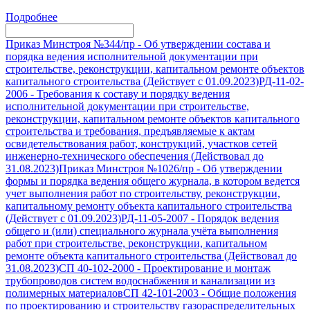
Подробнее
Приказ Минстроя №344/пр
-
Об утверждении состава и
порядка ведения исполнительной документации при
строительстве, реконструкции, капитальном ремонте объектов
капитального строительства (Действует с 01.09.2023)
РД-11-02-
2006
-
Требования к составу и порядку ведения
исполнительной документации при строительстве,
реконструкции, капитальном ремонте объектов капитального
строительства и требования, предъявляемые к актам
освидетельствования работ, конструкций, участков сетей
инженерно-технического обеспечения (Действовал до
31.08.2023)
Приказ Минстроя №1026/пр
-
Об утверждении
формы и порядка ведения общего журнала, в котором ведется
учет выполнения работ по строительству, реконструкции,
капитальному ремонту объекта капитального строительства
(Действует с 01.09.2023)
РД-11-05-2007
-
Порядок ведения
общего и (или) специального журнала учёта выполнения
работ при строительстве, реконструкции, капитальном
ремонте объекта капитального строительства (Действовал до
31.08.2023)
СП 40-102-2000
-
Проектирование и монтаж
трубопроводов систем водоснабжения и канализации из
полимерных материалов
СП 42-101-2003
-
Общие положения
по проектированию и строительству газораспределительных