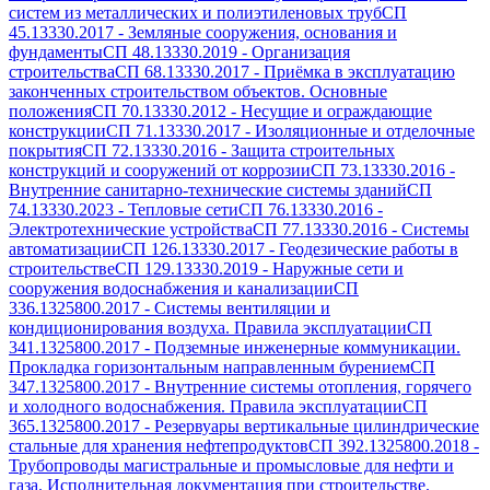
систем из металлических и полиэтиленовых труб
СП
45.13330.2017
-
Земляные сооружения, основания и
фундаменты
СП 48.13330.2019
-
Организация
строительства
СП 68.13330.2017
-
Приёмка в эксплуатацию
законченных строительством объектов. Основные
положения
СП 70.13330.2012
-
Несущие и ограждающие
конструкции
СП 71.13330.2017
-
Изоляционные и отделочные
покрытия
СП 72.13330.2016
-
Защита строительных
конструкций и сооружений от коррозии
СП 73.13330.2016
-
Внутренние санитарно-технические системы зданий
СП
74.13330.2023
-
Тепловые сети
СП 76.13330.2016
-
Электротехнические устройства
СП 77.13330.2016
-
Системы
автоматизации
СП 126.13330.2017
-
Геодезические работы в
строительстве
СП 129.13330.2019
-
Наружные сети и
сооружения водоснабжения и канализации
СП
336.1325800.2017
-
Системы вентиляции и
кондиционирования воздуха. Правила эксплуатации
СП
341.1325800.2017
-
Подземные инженерные коммуникации.
Прокладка горизонтальным направленным бурением
СП
347.1325800.2017
-
Внутренние системы отопления, горячего
и холодного водоснабжения. Правила эксплуатации
СП
365.1325800.2017
-
Резервуары вертикальные цилиндрические
стальные для хранения нефтепродуктов
СП 392.1325800.2018
-
Трубопроводы магистральные и промысловые для нефти и
газа. Исполнительная документация при строительстве.