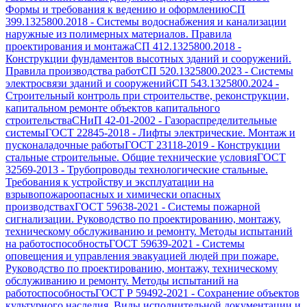
Формы и требования к ведению и оформлению
СП
399.1325800.2018
-
Системы водоснабжения и канализации
наружные из полимерных материалов. Правила
проектирования и монтажа
СП 412.1325800.2018
-
Конструкции фундаментов высотных зданий и сооружений.
Правила производства работ
СП 520.1325800.2023
-
Системы
электросвязи зданий и сооружений
СП 543.1325800.2024
-
Строительный контроль при строительстве, реконструкции,
капитальном ремонте объектов капитального
строительства
СНиП 42-01-2002
-
Газораспределительные
системы
ГОСТ 22845-2018
-
Лифты электрические. Монтаж и
пусконаладочные работы
ГОСТ 23118-2019
-
Конструкции
стальные строительные. Общие технические условия
ГОСТ
32569-2013
-
Трубопроводы технологические стальные.
Требования к устройству и эксплуатации на
взрывопожароопасных и химически опасных
производствах
ГОСТ 59638-2021
-
Системы пожарной
сигнализации. Руководство по проектированию, монтажу,
техническому обслуживанию и ремонту. Методы испытаний
на работоспособность
ГОСТ 59639-2021
-
Системы
оповещения и управления эвакуацией людей при пожаре.
Руководство по проектированию, монтажу, техническому
обслуживанию и ремонту. Методы испытаний на
работоспособность
ГОСТ Р 59492-2021
-
Сохранение объектов
культурного наследия. Виды исполнительной документации и