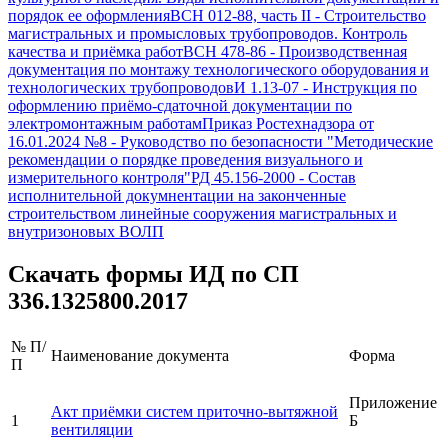
порядок ее оформления
ВСН 012-88, часть II
-
Строительство
магистральных и промысловых трубопроводов. Контроль
качества и приёмка работ
ВСН 478-86
-
Производственная
документация по монтажу технологического оборудования и
технологических трубопроводов
И 1.13-07
-
Инструкция по
оформлению приёмо-сдаточной документации по
электромонтажным работам
Приказ Ростехнадзора от
16.01.2024 №8
-
Руководство по безопасности "Методические
рекомендации о порядке проведения визуального и
измерительного контроля"
РД 45.156-2000
-
Состав
исполнительной докумнентации на законченные
строительством линейные сооружения магистральных и
внутризоновых ВОЛП
Скачать формы ИД по
СП
336.1325800.2017
№ П/
Наименование документа
Форма
П
Приложение
Акт приёмки систем приточно-вытяжной
1
Б
вентиляции