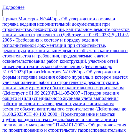
Подробнее
Приказ Минстроя №344/пр
-
Об утверждении состава и
порядка ведения исполнительной документации при
строительстве, реконструкции, капитальном ремонте объектов
капитального строительства (Действует с 01.09.2023)
РД-11-02-
2006
-
Требования к составу и порядку ведения
исполнительной документации при строительстве,
реконструкции, капитальном ремонте объектов капитального
строительства и требования, предъявляемые к актам
освидетельствования работ, конструкций, участков сетей
инженерно-технического обеспечения (Действовал до
31.08.2023)
Приказ Минстроя №1026/пр
-
Об утверждении
формы и порядка ведения общего журнала, в котором ведется
учет выполнения работ по строительству, реконструкции,
капитальному ремонту объекта капитального строительства
(Действует с 01.09.2023)
РД-11-05-2007
-
Порядок ведения
общего и (или) специального журнала учёта выполнения
работ при строительстве, реконструкции, капитальном
ремонте объекта капитального строительства (Действовал до
31.08.2023)
СП 40-102-2000
-
Проектирование и монтаж
трубопроводов систем водоснабжения и канализации из
полимерных материалов
СП 42-101-2003
-
Общие положения
по проектированию и строительству газораспределительных