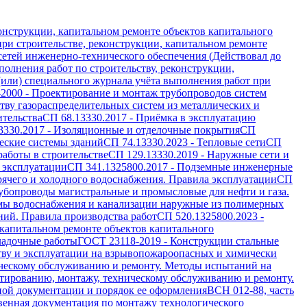
онструкции, капитальном ремонте объектов капитального
ри строительстве, реконструкции, капитальном ремонте
 сетей инженерно-технического обеспечения (Действовал до
олнения работ по строительству, реконструкции,
(или) специального журнала учёта выполнения работ при
-2000
-
Проектирование и монтаж трубопроводов систем
ву газораспределительных систем из металлических и
ительства
СП 68.13330.2017
-
Приёмка в эксплуатацию
3330.2017
-
Изоляционные и отделочные покрытия
СП
еские системы зданий
СП 74.13330.2023
-
Тепловые сети
СП
работы в строительстве
СП 129.13330.2019
-
Наружные сети и
 эксплуатации
СП 341.1325800.2017
-
Подземные инженерные
рячего и холодного водоснабжения. Правила эксплуатации
СП
убопроводы магистральные и промысловые для нефти и газа.
мы водоснабжения и канализации наружные из полимерных
ий. Правила производства работ
СП 520.1325800.2023
-
 капитальном ремонте объектов капитального
ладочные работы
ГОСТ 23118-2019
-
Конструкции стальные
тву и эксплуатации на взрывопожароопасных и химически
ическому обслуживанию и ремонту. Методы испытаний на
тированию, монтажу, техническому обслуживанию и ремонту.
ной документации и порядок ее оформления
ВСН 012-88, часть
венная документация по монтажу технологического