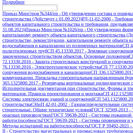
Подробнее
Приказ Минстроя №344/пр
-
Об утверждении состава и порядк
строительства (Действует с 01.09.2023)
РД-11-02-2006
-
Требован
объектов капитального строительства и требования, предъявля
31.08.2023)
Приказ Минстроя №1026/пр
-
Об утверждении формы
капитальному ремонту объекта капитального строительства (Дей
строительстве, реконструкции, капитальном ремонте объекта ка
водоснабжения и канализации из полимерных материалов
СП 4
полиэтиленовых труб
СП 45.13330.2017
-
Земляные сооружения
законченных строительством объектов. Основные положения
С
72.13330.2016
-
Защита строительных конструкций и сооружени
76.13330.2016
-
Электротехнические устройства
СП 77.13330.20
сооружения водоснабжения и канализации
СП 336.1325800.201
коммуникации. Прокладка горизонтальным направленным бур
365.1325800.2017
-
Резервуары вертикальные цилиндрические с
Исполнительная документация при строительстве. Формы и т
материалов. Правила проектирования и монтажа
СП 412.132580
Системы электросвязи зданий и сооружений
СП 543.1325800.2
строительства
СНиП 42-01-2002
-
Газораспределительные сист
строительные. Общие технические условия
ГОСТ 32569-2013
-
опасных производствах
ГОСТ 59638-2021
-
Системы пожарной с
работоспособность
ГОСТ 59639-2021
-
Системы оповещения и у
Методы испытаний на работоспособность
ГОСТ Р 59492-2021
-
II
-
Строительство магистральных и промысловых трубопроводо