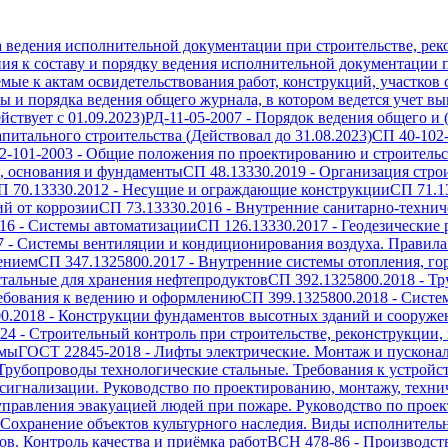
а ведения исполнительной документации при строительстве, рек
ия к составу и порядку ведения исполнительной документации п
емые к актам освидетельствования работ, конструкций, участков
 и порядка ведения общего журнала, в котором ведется учет вып
ствует с 01.09.2023)
РД-11-05-2007
-
Порядок ведения общего и 
питального строительства (Действовал до 31.08.2023)
СП 40-102
2-101-2003
-
Общие положения по проектированию и строительст
, основания и фундаменты
СП 48.13330.2019
-
Организация стро
П 70.13330.2012
-
Несущие и ограждающие конструкции
СП 71.1
й от коррозии
СП 73.13330.2016
-
Внутренние санитарно-технич
16
-
Системы автоматизации
СП 126.13330.2017
-
Геодезические 
7
-
Системы вентиляции и кондиционирования воздуха. Правила
ением
СП 347.1325800.2017
-
Внутренние системы отопления, го
тальные для хранения нефтепродуктов
СП 392.1325800.2018
-
Тр
ребования к ведению и оформлению
СП 399.1325800.2018
-
Систе
0.2018
-
Конструкции фундаментов высотных зданий и сооружен
024
-
Строительный контроль при строительстве, реконструкции,
емы
ГОСТ 22845-2018
-
Лифты электрические. Монтаж и пускона
Трубопроводы технологические стальные. Требования к устройс
игнализации. Руководство по проектированию, монтажу, техн
правления эвакуацией людей при пожаре. Руководство по проек
Сохранение объектов культурного наследия. Виды исполнитель
в. Контроль качества и приёмка работ
ВСН 478-86
-
Производст