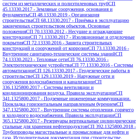
систем из металлических и полиэтиленовых труб
СП
45.13330.2017
-
Земляные сооружения, основания и
фундаменты
СП 48.13330.2019
-
Организация
строительства
СП 68.13330.2017
-
Приёмка в эксплуатацию
законченных строительством объектов. Основные
положения
СП 70.13330.2012
-
Несущие и ограждающие
конструкции
СП 71.13330.2017
-
Изоляционные и отделочные
покрытия
СП 72.13330.2016
-
Защита строительных
конструкций и сооружений от коррозии
СП 73.13330.2016
-
Внутренние санитарно-технические системы зданий
СП
74.13330.2023
-
Тепловые сети
СП 76.13330.2016
-
Электротехнические устройства
СП 77.13330.2016
-
Системы
автоматизации
СП 126.13330.2017
-
Геодезические работы в
строительстве
СП 129.13330.2019
-
Наружные сети и
сооружения водоснабжения и канализации
СП
336.1325800.2017
-
Системы вентиляции и
кондиционирования воздуха. Правила эксплуатации
СП
341.1325800.2017
-
Подземные инженерные коммуникации.
Прокладка горизонтальным направленным бурением
СП
347.1325800.2017
-
Внутренние системы отопления, горячего
и холодного водоснабжения. Правила эксплуатации
СП
365.1325800.2017
-
Резервуары вертикальные цилиндрические
стальные для хранения нефтепродуктов
СП 392.1325800.2018
-
Трубопроводы магистральные и промысловые для нефти и
газа. Исполнительная документация при строительстве.