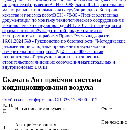
порядок ее оформления
ВСН 012-88, часть II
-
Строительство
магистральных и промысловых трубопроводов. Контроль
качества и приёмка работ
ВСН 478-86
-
Производственная
документация по монтажу технологического оборудования и
технологических трубопроводов
И 1.13-07
-
Инструкция по
оформлению приёмо-сдаточной документации по
электромонтажным работам
Приказ Ростехнадзора от
16.01.2024 №8
-
Руководство по безопасности "Методические
рекомендации о порядке проведения визуального и
измерительного контроля"
РД 45.156-2000
-
Состав
исполнительной докумнентации на законченные
строительством линейные сооружения магистральных и
внутризоновых ВОЛП
Скачать
Акт приёмки системы
кондиционирования воздуха
Отобразить все формы по
СП 336.1325800.2017
№ П/
Наименование документа
Форма
П
Приложение
Акт приёмки системы
1
Г
кондиционирования воздуха