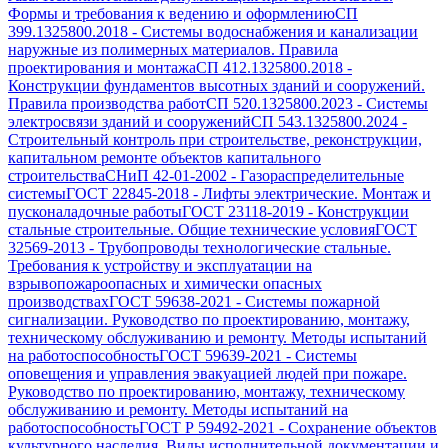
Формы и требования к ведению и оформлению
СП
399.1325800.2018
-
Системы водоснабжения и канализации
наружные из полимерных материалов. Правила
проектирования и монтажа
СП 412.1325800.2018
-
Конструкции фундаментов высотных зданий и сооружений.
Правила производства работ
СП 520.1325800.2023
-
Системы
электросвязи зданий и сооружений
СП 543.1325800.2024
-
Строительный контроль при строительстве, реконструкции,
капитальном ремонте объектов капитального
строительства
СНиП 42-01-2002
-
Газораспределительные
системы
ГОСТ 22845-2018
-
Лифты электрические. Монтаж и
пусконаладочные работы
ГОСТ 23118-2019
-
Конструкции
стальные строительные. Общие технические условия
ГОСТ
32569-2013
-
Трубопроводы технологические стальные.
Требования к устройству и эксплуатации на
взрывопожароопасных и химически опасных
производствах
ГОСТ 59638-2021
-
Системы пожарной
сигнализации. Руководство по проектированию, монтажу,
техническому обслуживанию и ремонту. Методы испытаний
на работоспособность
ГОСТ 59639-2021
-
Системы
оповещения и управления эвакуацией людей при пожаре.
Руководство по проектированию, монтажу, техническому
обслуживанию и ремонту. Методы испытаний на
работоспособность
ГОСТ Р 59492-2021
-
Сохранение объектов
культурного наследия. Виды исполнительной документации и