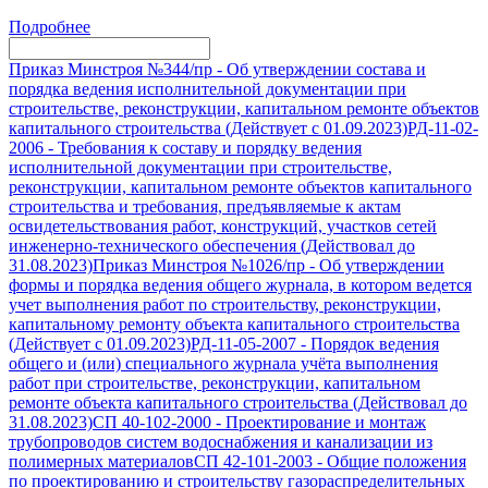
Подробнее
Приказ Минстроя №344/пр
-
Об утверждении состава и
порядка ведения исполнительной документации при
строительстве, реконструкции, капитальном ремонте объектов
капитального строительства (Действует с 01.09.2023)
РД-11-02-
2006
-
Требования к составу и порядку ведения
исполнительной документации при строительстве,
реконструкции, капитальном ремонте объектов капитального
строительства и требования, предъявляемые к актам
освидетельствования работ, конструкций, участков сетей
инженерно-технического обеспечения (Действовал до
31.08.2023)
Приказ Минстроя №1026/пр
-
Об утверждении
формы и порядка ведения общего журнала, в котором ведется
учет выполнения работ по строительству, реконструкции,
капитальному ремонту объекта капитального строительства
(Действует с 01.09.2023)
РД-11-05-2007
-
Порядок ведения
общего и (или) специального журнала учёта выполнения
работ при строительстве, реконструкции, капитальном
ремонте объекта капитального строительства (Действовал до
31.08.2023)
СП 40-102-2000
-
Проектирование и монтаж
трубопроводов систем водоснабжения и канализации из
полимерных материалов
СП 42-101-2003
-
Общие положения
по проектированию и строительству газораспределительных