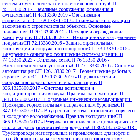
систем из металлических и полиэтиленовых труб
СП
45.13330.2017
-
Земляные сооружения, основания и
фундаменты
СП 48.13330.2019
-
Организация
строительства
СП 68.13330.2017
-
Приёмка в эксплуатацию
законченных строительством объектов. Основные
положения
СП 70.13330.2012
-
Несущие и ограждающие
конструкции
СП 71.13330.2017
-
Изоляционные и отделочные
покрытия
СП 72.13330.2016
-
Защита строительных
конструкций и сооружений от коррозии
СП 73.13330.2016
-
Внутренние санитарно-технические системы зданий
СП
74.13330.2023
-
Тепловые сети
СП 76.13330.2016
-
Электротехнические устройства
СП 77.13330.2016
-
Системы
автоматизации
СП 126.13330.2017
-
Геодезические работы в
строительстве
СП 129.13330.2019
-
Наружные сети и
сооружения водоснабжения и канализации
СП
336.1325800.2017
-
Системы вентиляции и
кондиционирования воздуха. Правила эксплуатации
СП
341.1325800.2017
-
Подземные инженерные коммуникации.
Прокладка горизонтальным направленным бурением
СП
347.1325800.2017
-
Внутренние системы отопления, горячего
и холодного водоснабжения. Правила эксплуатации
СП
365.1325800.2017
-
Резервуары вертикальные цилиндрические
стальные для хранения нефтепродуктов
СП 392.1325800.2018
-
Трубопроводы магистральные и промысловые для нефти и
газа. Исполнительная документация при строительстве.