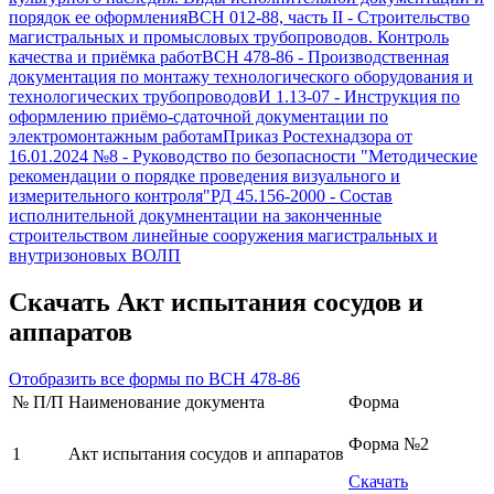
порядок ее оформления
ВСН 012-88, часть II
-
Строительство
магистральных и промысловых трубопроводов. Контроль
качества и приёмка работ
ВСН 478-86
-
Производственная
документация по монтажу технологического оборудования и
технологических трубопроводов
И 1.13-07
-
Инструкция по
оформлению приёмо-сдаточной документации по
электромонтажным работам
Приказ Ростехнадзора от
16.01.2024 №8
-
Руководство по безопасности "Методические
рекомендации о порядке проведения визуального и
измерительного контроля"
РД 45.156-2000
-
Состав
исполнительной докумнентации на законченные
строительством линейные сооружения магистральных и
внутризоновых ВОЛП
Скачать
Акт испытания сосудов и
аппаратов
Отобразить все формы по
ВСН 478-86
№ П/П
Наименование документа
Форма
Форма №2
1
Акт испытания сосудов и аппаратов
Скачать