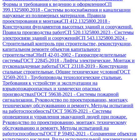
Формы и требования к ведению и оформлению
СП
399.1325800.2018
-
Системы водоснабжения и канализации
наружные из полимерных материалов. Правила
проектирования и монтажа
СП 412.1325800.2018
-
Конструкции фундаментов высотных зданий и сооружений.
Правила производства работ
СП 520.1325800.2023
-
Системы
электросвязи зданий и сооружений
СП 543.1325800.2024
-
Строительный контроль при строительстве, реконструкции,
капитальном ремонте объектов капитального
строительства
СНиП 42-01-2002
-
Газораспределительные
системы
ГОСТ 22845-2018
-
Лифты электрические. Монтаж и
пусконаладочные работы
ГОСТ 23118-2019
-
Конструкции
стальные строительные. Общие технические условия
ГОСТ
32569-2013
-
Трубопроводы технологические стальные.
Требования к устройству и эксплуатации на
взрывопожароопасных и химически опасных
производствах
ГОСТ 59638-2021
-
Системы пожарной
сигнализации. Руководство по проектированию, монтажу,
техническому обслуживанию и ремонту. Методы испытаний
на работоспособность
ГОСТ 59639-2021
-
Системы
оповещения и управления эвакуацией людей при пожаре.
Руководство по проектированию, монтажу, техническому
обслуживанию и ремонту. Методы испытаний на
работоспособность
ГОСТ Р 59492-2021
-
Сохранение объектов
культурного наследия. Виды исполнительной документации и