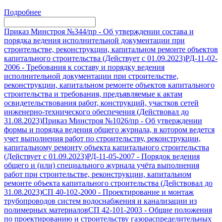
Подробнее
Приказ Минстроя №344/пр
-
Об утверждении состава и
порядка ведения исполнительной документации при
строительстве, реконструкции, капитальном ремонте объектов
капитального строительства (Действует с 01.09.2023)
РД-11-02-
2006
-
Требования к составу и порядку ведения
исполнительной документации при строительстве,
реконструкции, капитальном ремонте объектов капитального
строительства и требования, предъявляемые к актам
освидетельствования работ, конструкций, участков сетей
инженерно-технического обеспечения (Действовал до
31.08.2023)
Приказ Минстроя №1026/пр
-
Об утверждении
формы и порядка ведения общего журнала, в котором ведется
учет выполнения работ по строительству, реконструкции,
капитальному ремонту объекта капитального строительства
(Действует с 01.09.2023)
РД-11-05-2007
-
Порядок ведения
общего и (или) специального журнала учёта выполнения
работ при строительстве, реконструкции, капитальном
ремонте объекта капитального строительства (Действовал до
31.08.2023)
СП 40-102-2000
-
Проектирование и монтаж
трубопроводов систем водоснабжения и канализации из
полимерных материалов
СП 42-101-2003
-
Общие положения
по проектированию и строительству газораспределительных