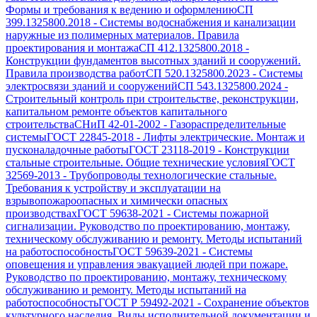
Формы и требования к ведению и оформлению
СП
399.1325800.2018
-
Системы водоснабжения и канализации
наружные из полимерных материалов. Правила
проектирования и монтажа
СП 412.1325800.2018
-
Конструкции фундаментов высотных зданий и сооружений.
Правила производства работ
СП 520.1325800.2023
-
Системы
электросвязи зданий и сооружений
СП 543.1325800.2024
-
Строительный контроль при строительстве, реконструкции,
капитальном ремонте объектов капитального
строительства
СНиП 42-01-2002
-
Газораспределительные
системы
ГОСТ 22845-2018
-
Лифты электрические. Монтаж и
пусконаладочные работы
ГОСТ 23118-2019
-
Конструкции
стальные строительные. Общие технические условия
ГОСТ
32569-2013
-
Трубопроводы технологические стальные.
Требования к устройству и эксплуатации на
взрывопожароопасных и химически опасных
производствах
ГОСТ 59638-2021
-
Системы пожарной
сигнализации. Руководство по проектированию, монтажу,
техническому обслуживанию и ремонту. Методы испытаний
на работоспособность
ГОСТ 59639-2021
-
Системы
оповещения и управления эвакуацией людей при пожаре.
Руководство по проектированию, монтажу, техническому
обслуживанию и ремонту. Методы испытаний на
работоспособность
ГОСТ Р 59492-2021
-
Сохранение объектов
культурного наследия. Виды исполнительной документации и