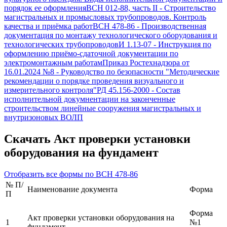
порядок ее оформления
ВСН 012-88, часть II
-
Строительство
магистральных и промысловых трубопроводов. Контроль
качества и приёмка работ
ВСН 478-86
-
Производственная
документация по монтажу технологического оборудования и
технологических трубопроводов
И 1.13-07
-
Инструкция по
оформлению приёмо-сдаточной документации по
электромонтажным работам
Приказ Ростехнадзора от
16.01.2024 №8
-
Руководство по безопасности "Методические
рекомендации о порядке проведения визуального и
измерительного контроля"
РД 45.156-2000
-
Состав
исполнительной докумнентации на законченные
строительством линейные сооружения магистральных и
внутризоновых ВОЛП
Скачать
Акт проверки установки
оборудования на фундамент
Отобразить все формы по
ВСН 478-86
№ П/
Наименование документа
Форма
П
Форма
Акт проверки установки оборудования на
1
№1
фундамент