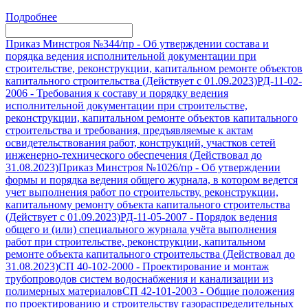
Подробнее
Приказ Минстроя №344/пр
-
Об утверждении состава и
порядка ведения исполнительной документации при
строительстве, реконструкции, капитальном ремонте объектов
капитального строительства (Действует с 01.09.2023)
РД-11-02-
2006
-
Требования к составу и порядку ведения
исполнительной документации при строительстве,
реконструкции, капитальном ремонте объектов капитального
строительства и требования, предъявляемые к актам
освидетельствования работ, конструкций, участков сетей
инженерно-технического обеспечения (Действовал до
31.08.2023)
Приказ Минстроя №1026/пр
-
Об утверждении
формы и порядка ведения общего журнала, в котором ведется
учет выполнения работ по строительству, реконструкции,
капитальному ремонту объекта капитального строительства
(Действует с 01.09.2023)
РД-11-05-2007
-
Порядок ведения
общего и (или) специального журнала учёта выполнения
работ при строительстве, реконструкции, капитальном
ремонте объекта капитального строительства (Действовал до
31.08.2023)
СП 40-102-2000
-
Проектирование и монтаж
трубопроводов систем водоснабжения и канализации из
полимерных материалов
СП 42-101-2003
-
Общие положения
по проектированию и строительству газораспределительных