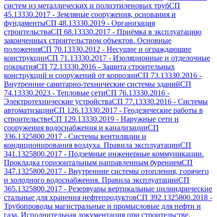
систем из металлических и полиэтиленовых труб
СП
45.13330.2017
-
Земляные сооружения, основания и
фундаменты
СП 48.13330.2019
-
Организация
строительства
СП 68.13330.2017
-
Приёмка в эксплуатацию
законченных строительством объектов. Основные
положения
СП 70.13330.2012
-
Несущие и ограждающие
конструкции
СП 71.13330.2017
-
Изоляционные и отделочные
покрытия
СП 72.13330.2016
-
Защита строительных
конструкций и сооружений от коррозии
СП 73.13330.2016
-
Внутренние санитарно-технические системы зданий
СП
74.13330.2023
-
Тепловые сети
СП 76.13330.2016
-
Электротехнические устройства
СП 77.13330.2016
-
Системы
автоматизации
СП 126.13330.2017
-
Геодезические работы в
строительстве
СП 129.13330.2019
-
Наружные сети и
сооружения водоснабжения и канализации
СП
336.1325800.2017
-
Системы вентиляции и
кондиционирования воздуха. Правила эксплуатации
СП
341.1325800.2017
-
Подземные инженерные коммуникации.
Прокладка горизонтальным направленным бурением
СП
347.1325800.2017
-
Внутренние системы отопления, горячего
и холодного водоснабжения. Правила эксплуатации
СП
365.1325800.2017
-
Резервуары вертикальные цилиндрические
стальные для хранения нефтепродуктов
СП 392.1325800.2018
-
Трубопроводы магистральные и промысловые для нефти и
газа. Исполнительная документация при строительстве.