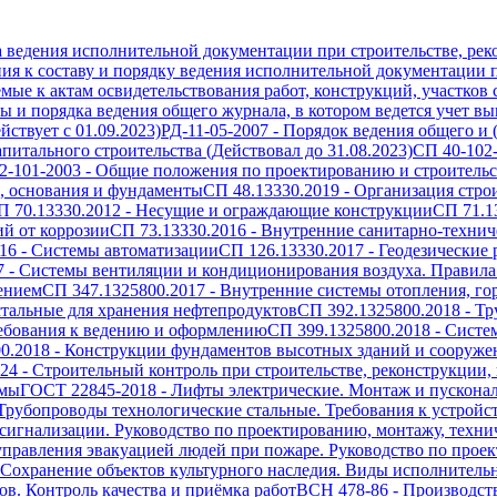
а ведения исполнительной документации при строительстве, рек
ия к составу и порядку ведения исполнительной документации п
емые к актам освидетельствования работ, конструкций, участков
 и порядка ведения общего журнала, в котором ведется учет вып
ствует с 01.09.2023)
РД-11-05-2007
-
Порядок ведения общего и 
питального строительства (Действовал до 31.08.2023)
СП 40-102
2-101-2003
-
Общие положения по проектированию и строительст
, основания и фундаменты
СП 48.13330.2019
-
Организация стро
П 70.13330.2012
-
Несущие и ограждающие конструкции
СП 71.1
й от коррозии
СП 73.13330.2016
-
Внутренние санитарно-технич
16
-
Системы автоматизации
СП 126.13330.2017
-
Геодезические 
7
-
Системы вентиляции и кондиционирования воздуха. Правила
ением
СП 347.1325800.2017
-
Внутренние системы отопления, го
тальные для хранения нефтепродуктов
СП 392.1325800.2018
-
Тр
ребования к ведению и оформлению
СП 399.1325800.2018
-
Систе
0.2018
-
Конструкции фундаментов высотных зданий и сооружен
024
-
Строительный контроль при строительстве, реконструкции,
емы
ГОСТ 22845-2018
-
Лифты электрические. Монтаж и пускона
Трубопроводы технологические стальные. Требования к устройс
игнализации. Руководство по проектированию, монтажу, техн
правления эвакуацией людей при пожаре. Руководство по проек
Сохранение объектов культурного наследия. Виды исполнитель
в. Контроль качества и приёмка работ
ВСН 478-86
-
Производст