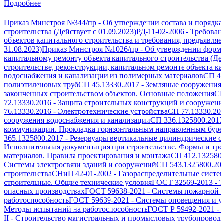
Подробнее
Приказ Минстроя №344/пр
-
Об утверждении состава и порядк
строительства (Действует с 01.09.2023)
РД-11-02-2006
-
Требован
объектов капитального строительства и требования, предъявля
31.08.2023)
Приказ Минстроя №1026/пр
-
Об утверждении формы
капитальному ремонту объекта капитального строительства (Дей
строительстве, реконструкции, капитальном ремонте объекта ка
водоснабжения и канализации из полимерных материалов
СП 4
полиэтиленовых труб
СП 45.13330.2017
-
Земляные сооружения
законченных строительством объектов. Основные положения
С
72.13330.2016
-
Защита строительных конструкций и сооружени
76.13330.2016
-
Электротехнические устройства
СП 77.13330.20
сооружения водоснабжения и канализации
СП 336.1325800.201
коммуникации. Прокладка горизонтальным направленным бур
365.1325800.2017
-
Резервуары вертикальные цилиндрические с
Исполнительная документация при строительстве. Формы и т
материалов. Правила проектирования и монтажа
СП 412.132580
Системы электросвязи зданий и сооружений
СП 543.1325800.2
строительства
СНиП 42-01-2002
-
Газораспределительные сист
строительные. Общие технические условия
ГОСТ 32569-2013
-
опасных производствах
ГОСТ 59638-2021
-
Системы пожарной с
работоспособность
ГОСТ 59639-2021
-
Системы оповещения и у
Методы испытаний на работоспособность
ГОСТ Р 59492-2021
-
II
-
Строительство магистральных и промысловых трубопроводо