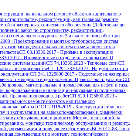
онструкции, капитальном ремонте объектов капитального
ри строительстве, реконструкции, капитальном ремонте
 сетей инженерно-технического обеспечения (Действовал до
олнения работ по строительству, реконструкции,
(или) специального журнала учёта выполнения работ при
-2000
-
Проектирование и монтаж трубопроводов систем
ву газораспределительных систем из металлических и
ительства
СП 68.13330.2017
-
Приёмка в эксплуатацию
3330.2017
-
Изоляционные и отделочные покрытия
СП
еские системы зданий
СП 74.13330.2023
-
Тепловые сети
СП
работы в строительстве
СП 129.13330.2019
-
Наружные сети и
 эксплуатации
СП 341.1325800.2017
-
Подземные инженерные
рячего и холодного водоснабжения. Правила эксплуатации
СП
убопроводы магистральные и промысловые для нефти и газа.
мы водоснабжения и канализации наружные из полимерных
ий. Правила производства работ
СП 520.1325800.2023
-
 капитальном ремонте объектов капитального
ладочные работы
ГОСТ 23118-2019
-
Конструкции стальные
тву и эксплуатации на взрывопожароопасных и химически
ическому обслуживанию и ремонту. Методы испытаний на
тированию, монтажу, техническому обслуживанию и ремонту.
ной документации и порядок ее оформления
ВСН 012-88, часть
венная документация по монтажу технологического