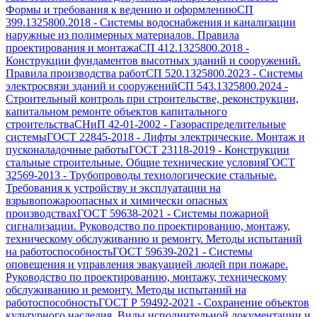
Формы и требования к ведению и оформлению
СП
399.1325800.2018
-
Системы водоснабжения и канализации
наружные из полимерных материалов. Правила
проектирования и монтажа
СП 412.1325800.2018
-
Конструкции фундаментов высотных зданий и сооружений.
Правила производства работ
СП 520.1325800.2023
-
Системы
электросвязи зданий и сооружений
СП 543.1325800.2024
-
Строительный контроль при строительстве, реконструкции,
капитальном ремонте объектов капитального
строительства
СНиП 42-01-2002
-
Газораспределительные
системы
ГОСТ 22845-2018
-
Лифты электрические. Монтаж и
пусконаладочные работы
ГОСТ 23118-2019
-
Конструкции
стальные строительные. Общие технические условия
ГОСТ
32569-2013
-
Трубопроводы технологические стальные.
Требования к устройству и эксплуатации на
взрывопожароопасных и химически опасных
производствах
ГОСТ 59638-2021
-
Системы пожарной
сигнализации. Руководство по проектированию, монтажу,
техническому обслуживанию и ремонту. Методы испытаний
на работоспособность
ГОСТ 59639-2021
-
Системы
оповещения и управления эвакуацией людей при пожаре.
Руководство по проектированию, монтажу, техническому
обслуживанию и ремонту. Методы испытаний на
работоспособность
ГОСТ Р 59492-2021
-
Сохранение объектов
культурного наследия. Виды исполнительной документации и