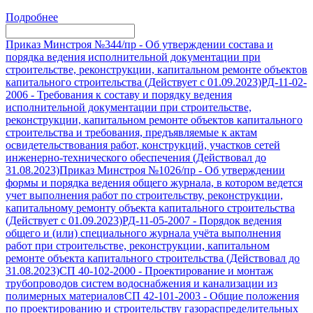
Подробнее
Приказ Минстроя №344/пр
-
Об утверждении состава и
порядка ведения исполнительной документации при
строительстве, реконструкции, капитальном ремонте объектов
капитального строительства (Действует с 01.09.2023)
РД-11-02-
2006
-
Требования к составу и порядку ведения
исполнительной документации при строительстве,
реконструкции, капитальном ремонте объектов капитального
строительства и требования, предъявляемые к актам
освидетельствования работ, конструкций, участков сетей
инженерно-технического обеспечения (Действовал до
31.08.2023)
Приказ Минстроя №1026/пр
-
Об утверждении
формы и порядка ведения общего журнала, в котором ведется
учет выполнения работ по строительству, реконструкции,
капитальному ремонту объекта капитального строительства
(Действует с 01.09.2023)
РД-11-05-2007
-
Порядок ведения
общего и (или) специального журнала учёта выполнения
работ при строительстве, реконструкции, капитальном
ремонте объекта капитального строительства (Действовал до
31.08.2023)
СП 40-102-2000
-
Проектирование и монтаж
трубопроводов систем водоснабжения и канализации из
полимерных материалов
СП 42-101-2003
-
Общие положения
по проектированию и строительству газораспределительных