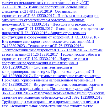
систем из металлических и полиэтиленовых труб
СП
45.13330.2017
-
Земляные сооружения, основания и
фундаменты
СП 48.13330.2019
-
Организация
строительства
СП 68.13330.2017
-
Приёмка в эксплуатацию
законченных строительством объектов. Основные
положения
СП 70.13330.2012
-
Несущие и ограждающие
конструкции
СП 71.13330.2017
-
Изоляционные и отделочные
покрытия
СП 72.13330.2016
-
Защита строительных
конструкций и сооружений от коррозии
СП 73.13330.2016
-
Внутренние санитарно-технические системы зданий
СП
74.13330.2023
-
Тепловые сети
СП 76.13330.2016
-
Электротехнические устройства
СП 77.13330.2016
-
Системы
автоматизации
СП 126.13330.2017
-
Геодезические работы в
строительстве
СП 129.13330.2019
-
Наружные сети и
сооружения водоснабжения и канализации
СП
336.1325800.2017
-
Системы вентиляции и
кондиционирования воздуха. Правила эксплуатации
СП
341.1325800.2017
-
Подземные инженерные коммуникации.
Прокладка горизонтальным направленным бурением
СП
347.1325800.2017
-
Внутренние системы отопления, горячего
и холодного водоснабжения. Правила эксплуатации
СП
365.1325800.2017
-
Резервуары вертикальные цилиндрические
стальные для хранения нефтепродуктов
СП 392.1325800.2018
-
Трубопроводы магистральные и промысловые для нефти и
газа. Исполнительная документация при строительстве.