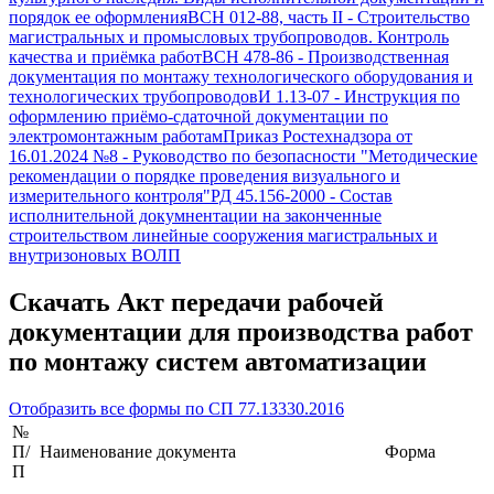
порядок ее оформления
ВСН 012-88, часть II
-
Строительство
магистральных и промысловых трубопроводов. Контроль
качества и приёмка работ
ВСН 478-86
-
Производственная
документация по монтажу технологического оборудования и
технологических трубопроводов
И 1.13-07
-
Инструкция по
оформлению приёмо-сдаточной документации по
электромонтажным работам
Приказ Ростехнадзора от
16.01.2024 №8
-
Руководство по безопасности "Методические
рекомендации о порядке проведения визуального и
измерительного контроля"
РД 45.156-2000
-
Состав
исполнительной докумнентации на законченные
строительством линейные сооружения магистральных и
внутризоновых ВОЛП
Скачать
Акт передачи рабочей
документации для производства работ
по монтажу систем автоматизации
Отобразить все формы по
СП 77.13330.2016
№
П/
Наименование документа
Форма
П