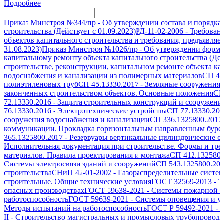
Подробнее
Приказ Минстроя №344/пр
-
Об утверждении состава и порядк
строительства (Действует с 01.09.2023)
РД-11-02-2006
-
Требован
объектов капитального строительства и требования, предъявля
31.08.2023)
Приказ Минстроя №1026/пр
-
Об утверждении формы
капитальному ремонту объекта капитального строительства (Дей
строительстве, реконструкции, капитальном ремонте объекта ка
водоснабжения и канализации из полимерных материалов
СП 4
полиэтиленовых труб
СП 45.13330.2017
-
Земляные сооружения
законченных строительством объектов. Основные положения
С
72.13330.2016
-
Защита строительных конструкций и сооружени
76.13330.2016
-
Электротехнические устройства
СП 77.13330.20
сооружения водоснабжения и канализации
СП 336.1325800.201
коммуникации. Прокладка горизонтальным направленным бур
365.1325800.2017
-
Резервуары вертикальные цилиндрические с
Исполнительная документация при строительстве. Формы и т
материалов. Правила проектирования и монтажа
СП 412.132580
Системы электросвязи зданий и сооружений
СП 543.1325800.2
строительства
СНиП 42-01-2002
-
Газораспределительные сист
строительные. Общие технические условия
ГОСТ 32569-2013
-
опасных производствах
ГОСТ 59638-2021
-
Системы пожарной с
работоспособность
ГОСТ 59639-2021
-
Системы оповещения и у
Методы испытаний на работоспособность
ГОСТ Р 59492-2021
-
II
-
Строительство магистральных и промысловых трубопроводо