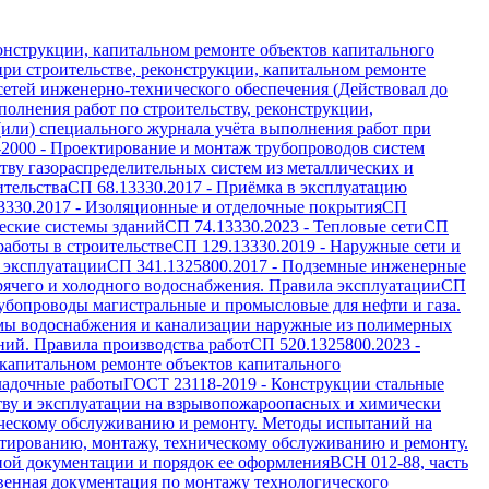
онструкции, капитальном ремонте объектов капитального
ри строительстве, реконструкции, капитальном ремонте
 сетей инженерно-технического обеспечения (Действовал до
олнения работ по строительству, реконструкции,
(или) специального журнала учёта выполнения работ при
-2000
-
Проектирование и монтаж трубопроводов систем
ву газораспределительных систем из металлических и
ительства
СП 68.13330.2017
-
Приёмка в эксплуатацию
3330.2017
-
Изоляционные и отделочные покрытия
СП
еские системы зданий
СП 74.13330.2023
-
Тепловые сети
СП
работы в строительстве
СП 129.13330.2019
-
Наружные сети и
 эксплуатации
СП 341.1325800.2017
-
Подземные инженерные
рячего и холодного водоснабжения. Правила эксплуатации
СП
убопроводы магистральные и промысловые для нефти и газа.
мы водоснабжения и канализации наружные из полимерных
ий. Правила производства работ
СП 520.1325800.2023
-
 капитальном ремонте объектов капитального
ладочные работы
ГОСТ 23118-2019
-
Конструкции стальные
тву и эксплуатации на взрывопожароопасных и химически
ическому обслуживанию и ремонту. Методы испытаний на
тированию, монтажу, техническому обслуживанию и ремонту.
ной документации и порядок ее оформления
ВСН 012-88, часть
венная документация по монтажу технологического