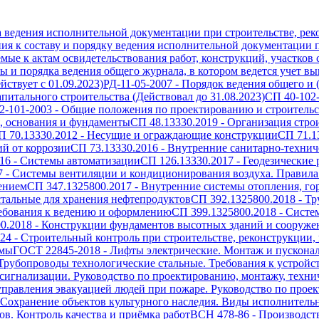
а ведения исполнительной документации при строительстве, рек
ия к составу и порядку ведения исполнительной документации п
емые к актам освидетельствования работ, конструкций, участков
 и порядка ведения общего журнала, в котором ведется учет вып
ствует с 01.09.2023)
РД-11-05-2007
-
Порядок ведения общего и 
питального строительства (Действовал до 31.08.2023)
СП 40-102
2-101-2003
-
Общие положения по проектированию и строительст
, основания и фундаменты
СП 48.13330.2019
-
Организация стро
П 70.13330.2012
-
Несущие и ограждающие конструкции
СП 71.1
й от коррозии
СП 73.13330.2016
-
Внутренние санитарно-технич
16
-
Системы автоматизации
СП 126.13330.2017
-
Геодезические 
7
-
Системы вентиляции и кондиционирования воздуха. Правила
ением
СП 347.1325800.2017
-
Внутренние системы отопления, го
тальные для хранения нефтепродуктов
СП 392.1325800.2018
-
Тр
ребования к ведению и оформлению
СП 399.1325800.2018
-
Систе
0.2018
-
Конструкции фундаментов высотных зданий и сооружен
024
-
Строительный контроль при строительстве, реконструкции,
емы
ГОСТ 22845-2018
-
Лифты электрические. Монтаж и пускона
Трубопроводы технологические стальные. Требования к устройс
игнализации. Руководство по проектированию, монтажу, техн
правления эвакуацией людей при пожаре. Руководство по проек
Сохранение объектов культурного наследия. Виды исполнитель
в. Контроль качества и приёмка работ
ВСН 478-86
-
Производст