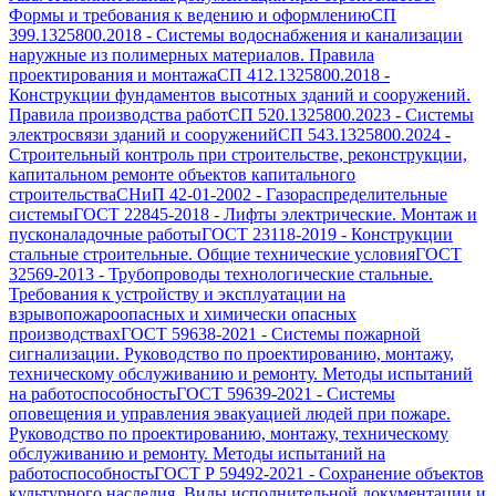
Формы и требования к ведению и оформлению
СП
399.1325800.2018
-
Системы водоснабжения и канализации
наружные из полимерных материалов. Правила
проектирования и монтажа
СП 412.1325800.2018
-
Конструкции фундаментов высотных зданий и сооружений.
Правила производства работ
СП 520.1325800.2023
-
Системы
электросвязи зданий и сооружений
СП 543.1325800.2024
-
Строительный контроль при строительстве, реконструкции,
капитальном ремонте объектов капитального
строительства
СНиП 42-01-2002
-
Газораспределительные
системы
ГОСТ 22845-2018
-
Лифты электрические. Монтаж и
пусконаладочные работы
ГОСТ 23118-2019
-
Конструкции
стальные строительные. Общие технические условия
ГОСТ
32569-2013
-
Трубопроводы технологические стальные.
Требования к устройству и эксплуатации на
взрывопожароопасных и химически опасных
производствах
ГОСТ 59638-2021
-
Системы пожарной
сигнализации. Руководство по проектированию, монтажу,
техническому обслуживанию и ремонту. Методы испытаний
на работоспособность
ГОСТ 59639-2021
-
Системы
оповещения и управления эвакуацией людей при пожаре.
Руководство по проектированию, монтажу, техническому
обслуживанию и ремонту. Методы испытаний на
работоспособность
ГОСТ Р 59492-2021
-
Сохранение объектов
культурного наследия. Виды исполнительной документации и