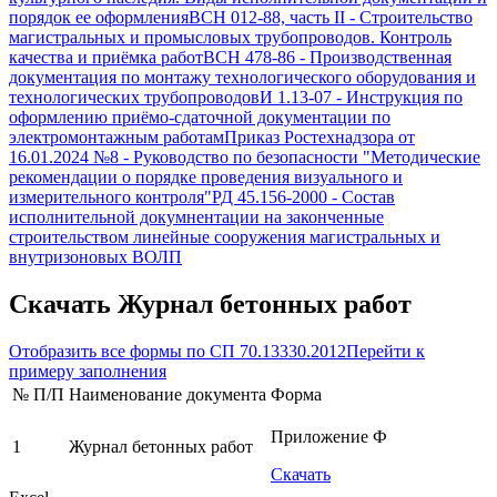
порядок ее оформления
ВСН 012-88, часть II
-
Строительство
магистральных и промысловых трубопроводов. Контроль
качества и приёмка работ
ВСН 478-86
-
Производственная
документация по монтажу технологического оборудования и
технологических трубопроводов
И 1.13-07
-
Инструкция по
оформлению приёмо-сдаточной документации по
электромонтажным работам
Приказ Ростехнадзора от
16.01.2024 №8
-
Руководство по безопасности "Методические
рекомендации о порядке проведения визуального и
измерительного контроля"
РД 45.156-2000
-
Состав
исполнительной докумнентации на законченные
строительством линейные сооружения магистральных и
внутризоновых ВОЛП
Скачать
Журнал бетонных работ
Отобразить все формы по
СП 70.13330.2012
Перейти к
примеру заполнения
№ П/П
Наименование документа
Форма
Приложение Ф
1
Журнал бетонных работ
Скачать