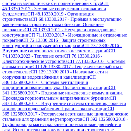
систем из металлических и полиэтиленовых труб
СП
45.13330.2017
-
Земляные сооружения, основания и
фундаменты
СП 48.13330.2019
-
Организация
строительства
СП 68.13330.2017
-
Приёмка в эксплуатацию
законченных строительством объектов. Основные
положения
СП 70.13330.2012
-
Несущие и ограждающие
конструкции
СП 71.13330.2017
-
Изоляционные и отделочные
покрытия
СП 72.13330.2016
-
Защита строительных
конструкций и сооружений от коррозии
СП 73.13330.2016
-
Внутренние санитарно-технические системы зданий
СП
74.13330.2023
-
Тепловые сети
СП 76.13330.2016
-
Электротехнические устройства
СП 77.13330.2016
-
Системы
автоматизации
СП 126.13330.2017
-
Геодезические работы в
строительстве
СП 129.13330.2019
-
Наружные сети и
сооружения водоснабжения и канализации
СП
336.1325800.2017
-
Системы вентиляции и
кондиционирования воздуха. Правила эксплуатации
СП
341.1325800.2017
-
Подземные инженерные коммуникации.
Прокладка горизонтальным направленным бурением
СП
347.1325800.2017
-
Внутренние системы отопления, горячего
и холодного водоснабжения. Правила эксплуатации
СП
365.1325800.2017
-
Резервуары вертикальные цилиндрические
стальные для хранения нефтепродуктов
СП 392.1325800.2018
-
Трубопроводы магистральные и промысловые для нефти и
газа. Исполнительная документация при строительстве.