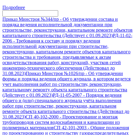
Подробнее
Приказ Минстроя №344/пр
-
Об утверждении состава и
порядка ведения исполнительной документации при
строительстве, реконструкции, капитальном ремонте объектов
капитального строительства (Действует с 01.09.2023)
РД-11-02-
2006
-
Требования к составу и порядку ведения
исполнительной документации при строительстве,
реконструкции, капитальном ремонте объектов капитального
строительства и требования, предъявляемые к актам
освидетельствования работ, конструкций, участков сетей
инженерно-технического обеспечения (Действовал до
31.08.2023)
Приказ Минстроя №1026/пр
-
Об утверждении
формы и порядка ведения общего журнала, в котором ведется
учет выполнения работ по строительству, реконструкции,
капитальному ремонту объекта капитального строительства
(Действует с 01.09.2023)
РД-11-05-2007
-
Порядок ведения
общего и (или) специального журнала учёта выполнения
работ при строительстве, реконструкции, капитальном
ремонте объекта капитального строительства (Действовал до
31.08.2023)
СП 40-102-2000
-
Проектирование и монтаж
трубопроводов систем водоснабжения и канализации из
полимерных материалов
СП 42-101-2003
-
Общие положения
по проектированию и строительству газораспределительных