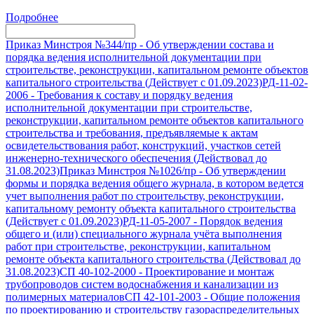
Подробнее
Приказ Минстроя №344/пр
-
Об утверждении состава и
порядка ведения исполнительной документации при
строительстве, реконструкции, капитальном ремонте объектов
капитального строительства (Действует с 01.09.2023)
РД-11-02-
2006
-
Требования к составу и порядку ведения
исполнительной документации при строительстве,
реконструкции, капитальном ремонте объектов капитального
строительства и требования, предъявляемые к актам
освидетельствования работ, конструкций, участков сетей
инженерно-технического обеспечения (Действовал до
31.08.2023)
Приказ Минстроя №1026/пр
-
Об утверждении
формы и порядка ведения общего журнала, в котором ведется
учет выполнения работ по строительству, реконструкции,
капитальному ремонту объекта капитального строительства
(Действует с 01.09.2023)
РД-11-05-2007
-
Порядок ведения
общего и (или) специального журнала учёта выполнения
работ при строительстве, реконструкции, капитальном
ремонте объекта капитального строительства (Действовал до
31.08.2023)
СП 40-102-2000
-
Проектирование и монтаж
трубопроводов систем водоснабжения и канализации из
полимерных материалов
СП 42-101-2003
-
Общие положения
по проектированию и строительству газораспределительных