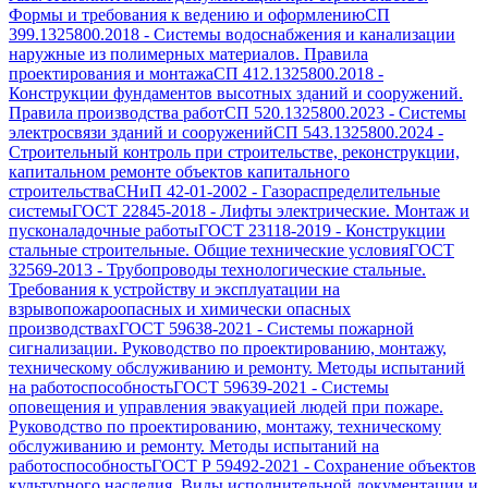
Формы и требования к ведению и оформлению
СП
399.1325800.2018
-
Системы водоснабжения и канализации
наружные из полимерных материалов. Правила
проектирования и монтажа
СП 412.1325800.2018
-
Конструкции фундаментов высотных зданий и сооружений.
Правила производства работ
СП 520.1325800.2023
-
Системы
электросвязи зданий и сооружений
СП 543.1325800.2024
-
Строительный контроль при строительстве, реконструкции,
капитальном ремонте объектов капитального
строительства
СНиП 42-01-2002
-
Газораспределительные
системы
ГОСТ 22845-2018
-
Лифты электрические. Монтаж и
пусконаладочные работы
ГОСТ 23118-2019
-
Конструкции
стальные строительные. Общие технические условия
ГОСТ
32569-2013
-
Трубопроводы технологические стальные.
Требования к устройству и эксплуатации на
взрывопожароопасных и химически опасных
производствах
ГОСТ 59638-2021
-
Системы пожарной
сигнализации. Руководство по проектированию, монтажу,
техническому обслуживанию и ремонту. Методы испытаний
на работоспособность
ГОСТ 59639-2021
-
Системы
оповещения и управления эвакуацией людей при пожаре.
Руководство по проектированию, монтажу, техническому
обслуживанию и ремонту. Методы испытаний на
работоспособность
ГОСТ Р 59492-2021
-
Сохранение объектов
культурного наследия. Виды исполнительной документации и