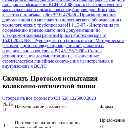
порядок ее оформления
ВСН 012-88, часть II
-
Строительство
магистральных и промысловых трубопроводов. Контроль
качества и приёмка работ
ВСН 478-86
-
Производственная
документация по монтажу технологического оборудования и
технологических трубопроводов
И 1.13-07
-
Инструкция по
оформлению приёмо-сдаточной документации по
электромонтажным работам
Приказ Ростехнадзора от
16.01.2024 №8
-
Руководство по безопасности "Методические
рекомендации о порядке проведения визуального и
измерительного контроля"
РД 45.156-2000
-
Состав
исполнительной докумнентации на законченные
строительством линейные сооружения магистральных и
внутризоновых ВОЛП
Скачать
Протокол испытания
волоконно-оптической линии
Отобразить все формы по
СП 520.1325800.2023
№ П/
Наименование документа
Форма
П
Приложение
Протокол испытания волоконно-
1
Д
оптической линии