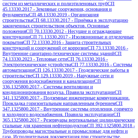
систем из металлических и полиэтиленовых труб
СП
45.13330.2017
-
Земляные сооружения, основания и
фундаменты
СП 48.13330.2019
-
Организация
строительства
СП 68.13330.2017
-
Приёмка в эксплуатацию
законченных строительством объектов. Основные
положения
СП 70.13330.2012
-
Несущие и ограждающие
конструкции
СП 71.13330.2017
-
Изоляционные и отделочные
покрытия
СП 72.13330.2016
-
Защита строительных
конструкций и сооружений от коррозии
СП 73.13330.2016
-
Внутренние санитарно-технические системы зданий
СП
74.13330.2023
-
Тепловые сети
СП 76.13330.2016
-
Электротехнические устройства
СП 77.13330.2016
-
Системы
автоматизации
СП 126.13330.2017
-
Геодезические работы в
строительстве
СП 129.13330.2019
-
Наружные сети и
сооружения водоснабжения и канализации
СП
336.1325800.2017
-
Системы вентиляции и
кондиционирования воздуха. Правила эксплуатации
СП
341.1325800.2017
-
Подземные инженерные коммуникации.
Прокладка горизонтальным направленным бурением
СП
347.1325800.2017
-
Внутренние системы отопления, горячего
и холодного водоснабжения. Правила эксплуатации
СП
365.1325800.2017
-
Резервуары вертикальные цилиндрические
стальные для хранения нефтепродуктов
СП 392.1325800.2018
-
Трубопроводы магистральные и промысловые для нефти и
газа. Исполнительная документация при строительстве.