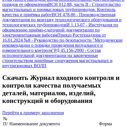
порядок ее оформления
ВСН 012-88, часть II
-
Строительство
магистральных и промысловых трубопроводов. Контроль
качества и приёмка работ
ВСН 478-86
-
Производственная
документация по монтажу технологического оборудования и
технологических трубопроводов
И 1.13-07
-
Инструкция по
оформлению приёмо-сдаточной документации по
электромонтажным работам
Приказ Ростехнадзора от
16.01.2024 №8
-
Руководство по безопасности "Методические
рекомендации о порядке проведения визуального и
измерительного контроля"
РД 45.156-2000
-
Состав
исполнительной докумнентации на законченные
строительством линейные сооружения магистральных и
внутризоновых ВОЛП
Скачать
Журнал входного контроля и
контроля качества получаемых
деталей, материалов, изделий,
конструкций и оборудования
Перейти к примеру заполнения
№
П/
Наименование документа
Форма