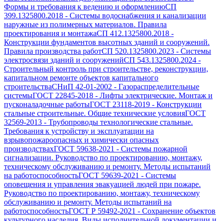
Формы и требования к ведению и оформлению
СП
399.1325800.2018
-
Системы водоснабжения и канализации
наружные из полимерных материалов. Правила
проектирования и монтажа
СП 412.1325800.2018
-
Конструкции фундаментов высотных зданий и сооружений.
Правила производства работ
СП 520.1325800.2023
-
Системы
электросвязи зданий и сооружений
СП 543.1325800.2024
-
Строительный контроль при строительстве, реконструкции,
капитальном ремонте объектов капитального
строительства
СНиП 42-01-2002
-
Газораспределительные
системы
ГОСТ 22845-2018
-
Лифты электрические. Монтаж и
пусконаладочные работы
ГОСТ 23118-2019
-
Конструкции
стальные строительные. Общие технические условия
ГОСТ
32569-2013
-
Трубопроводы технологические стальные.
Требования к устройству и эксплуатации на
взрывопожароопасных и химически опасных
производствах
ГОСТ 59638-2021
-
Системы пожарной
сигнализации. Руководство по проектированию, монтажу,
техническому обслуживанию и ремонту. Методы испытаний
на работоспособность
ГОСТ 59639-2021
-
Системы
оповещения и управления эвакуацией людей при пожаре.
Руководство по проектированию, монтажу, техническому
обслуживанию и ремонту. Методы испытаний на
работоспособность
ГОСТ Р 59492-2021
-
Сохранение объектов
культурного наследия. Виды исполнительной документации и