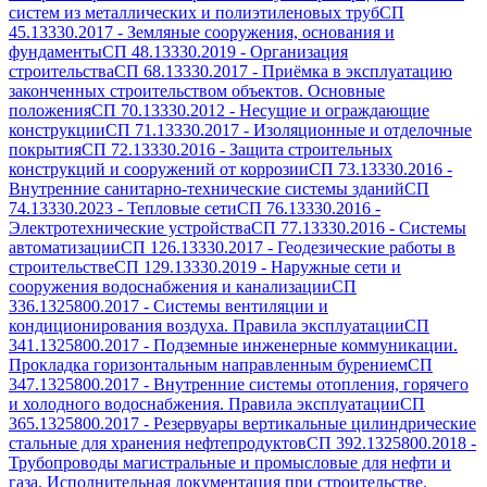
систем из металлических и полиэтиленовых труб
СП
45.13330.2017
-
Земляные сооружения, основания и
фундаменты
СП 48.13330.2019
-
Организация
строительства
СП 68.13330.2017
-
Приёмка в эксплуатацию
законченных строительством объектов. Основные
положения
СП 70.13330.2012
-
Несущие и ограждающие
конструкции
СП 71.13330.2017
-
Изоляционные и отделочные
покрытия
СП 72.13330.2016
-
Защита строительных
конструкций и сооружений от коррозии
СП 73.13330.2016
-
Внутренние санитарно-технические системы зданий
СП
74.13330.2023
-
Тепловые сети
СП 76.13330.2016
-
Электротехнические устройства
СП 77.13330.2016
-
Системы
автоматизации
СП 126.13330.2017
-
Геодезические работы в
строительстве
СП 129.13330.2019
-
Наружные сети и
сооружения водоснабжения и канализации
СП
336.1325800.2017
-
Системы вентиляции и
кондиционирования воздуха. Правила эксплуатации
СП
341.1325800.2017
-
Подземные инженерные коммуникации.
Прокладка горизонтальным направленным бурением
СП
347.1325800.2017
-
Внутренние системы отопления, горячего
и холодного водоснабжения. Правила эксплуатации
СП
365.1325800.2017
-
Резервуары вертикальные цилиндрические
стальные для хранения нефтепродуктов
СП 392.1325800.2018
-
Трубопроводы магистральные и промысловые для нефти и
газа. Исполнительная документация при строительстве.