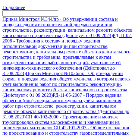
Подробнее
Приказ Минстроя №344/пр
-
Об утверждении состава и
порядка ведения исполнительной документации при
строительстве, реконструкции, капитальном ремонте объектов
капитального строительства (Действует с 01.09.2023)
РД-11-02-
2006
-
Требования к составу и порядку ведения
исполнительной документации при строительстве,
реконструкции, капитальном ремонте объектов капитального
строительства и требования, предъявляемые к актам
освидетельствования работ, конструкций, участков сетей
инженерно-технического обеспечения (Действовал до
31.08.2023)
Приказ Минстроя №1026/пр
-
Об утверждении
формы и порядка ведения общего журнала, в котором ведется
учет выполнения работ по строительству, реконструкции,
капитальному ремонту объекта капитального строительства
(Действует с 01.09.2023)
РД-11-05-2007
-
Порядок ведения
общего и (или) специального журнала учёта выполнения
работ при строительстве, реконструкции, капитальном
ремонте объекта капитального строительства (Действовал до
31.08.2023)
СП 40-102-2000
-
Проектирование и монтаж
трубопроводов систем водоснабжения и канализации из
полимерных материалов
СП 42-101-2003
-
Общие положения
по проектированию и строительству газораспределительных