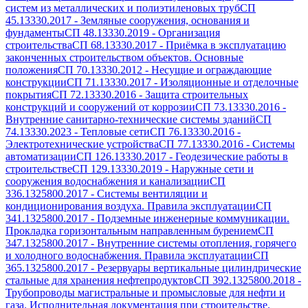
систем из металлических и полиэтиленовых труб
СП
45.13330.2017
-
Земляные сооружения, основания и
фундаменты
СП 48.13330.2019
-
Организация
строительства
СП 68.13330.2017
-
Приёмка в эксплуатацию
законченных строительством объектов. Основные
положения
СП 70.13330.2012
-
Несущие и ограждающие
конструкции
СП 71.13330.2017
-
Изоляционные и отделочные
покрытия
СП 72.13330.2016
-
Защита строительных
конструкций и сооружений от коррозии
СП 73.13330.2016
-
Внутренние санитарно-технические системы зданий
СП
74.13330.2023
-
Тепловые сети
СП 76.13330.2016
-
Электротехнические устройства
СП 77.13330.2016
-
Системы
автоматизации
СП 126.13330.2017
-
Геодезические работы в
строительстве
СП 129.13330.2019
-
Наружные сети и
сооружения водоснабжения и канализации
СП
336.1325800.2017
-
Системы вентиляции и
кондиционирования воздуха. Правила эксплуатации
СП
341.1325800.2017
-
Подземные инженерные коммуникации.
Прокладка горизонтальным направленным бурением
СП
347.1325800.2017
-
Внутренние системы отопления, горячего
и холодного водоснабжения. Правила эксплуатации
СП
365.1325800.2017
-
Резервуары вертикальные цилиндрические
стальные для хранения нефтепродуктов
СП 392.1325800.2018
-
Трубопроводы магистральные и промысловые для нефти и
газа. Исполнительная документация при строительстве.