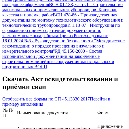
порядок ее оформления
ВСН 012-88, часть II
-
Строительство
магистральных и промысловых трубопроводов. Контроль
качества и приёмка работ
ВСН 478-86
-
Производственная
документация по монтажу технологического оборудования и
технологических трубопроводов
И 1.13-07
-
Инструкция по
оформлению приёмо-сдаточной документации по
электромонтажным работам
Приказ Ростехнадзора от
16.01.2024 №8
-
Руководство по безопасности "Методические
рекомендации о порядке проведения визуального и
измерительного контроля"
РД 45.156-2000
-
Состав
исполнительной докумнентации на законченные
строительством линейные сооружения магистральных и
внутризоновых ВОЛП
Скачать
Акт освидетельствования и
приёмки сваи
Отобразить все формы по
СП 45.13330.2017
Перейти к
примеру заполнения
№ П/
Наименование документа
Форма
П
Приложение
Акт освидетельствования и приёмки