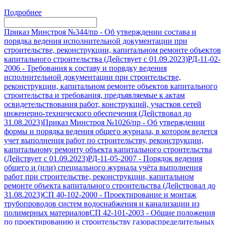
Подробнее
Приказ Минстроя №344/пр
-
Об утверждении состава и
порядка ведения исполнительной документации при
строительстве, реконструкции, капитальном ремонте объектов
капитального строительства (Действует с 01.09.2023)
РД-11-02-
2006
-
Требования к составу и порядку ведения
исполнительной документации при строительстве,
реконструкции, капитальном ремонте объектов капитального
строительства и требования, предъявляемые к актам
освидетельствования работ, конструкций, участков сетей
инженерно-технического обеспечения (Действовал до
31.08.2023)
Приказ Минстроя №1026/пр
-
Об утверждении
формы и порядка ведения общего журнала, в котором ведется
учет выполнения работ по строительству, реконструкции,
капитальному ремонту объекта капитального строительства
(Действует с 01.09.2023)
РД-11-05-2007
-
Порядок ведения
общего и (или) специального журнала учёта выполнения
работ при строительстве, реконструкции, капитальном
ремонте объекта капитального строительства (Действовал до
31.08.2023)
СП 40-102-2000
-
Проектирование и монтаж
трубопроводов систем водоснабжения и канализации из
полимерных материалов
СП 42-101-2003
-
Общие положения
по проектированию и строительству газораспределительных