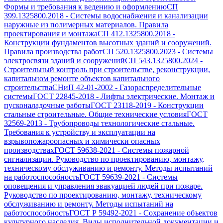
Формы и требования к ведению и оформлению
СП
399.1325800.2018
-
Системы водоснабжения и канализации
наружные из полимерных материалов. Правила
проектирования и монтажа
СП 412.1325800.2018
-
Конструкции фундаментов высотных зданий и сооружений.
Правила производства работ
СП 520.1325800.2023
-
Системы
электросвязи зданий и сооружений
СП 543.1325800.2024
-
Строительный контроль при строительстве, реконструкции,
капитальном ремонте объектов капитального
строительства
СНиП 42-01-2002
-
Газораспределительные
системы
ГОСТ 22845-2018
-
Лифты электрические. Монтаж и
пусконаладочные работы
ГОСТ 23118-2019
-
Конструкции
стальные строительные. Общие технические условия
ГОСТ
32569-2013
-
Трубопроводы технологические стальные.
Требования к устройству и эксплуатации на
взрывопожароопасных и химически опасных
производствах
ГОСТ 59638-2021
-
Системы пожарной
сигнализации. Руководство по проектированию, монтажу,
техническому обслуживанию и ремонту. Методы испытаний
на работоспособность
ГОСТ 59639-2021
-
Системы
оповещения и управления эвакуацией людей при пожаре.
Руководство по проектированию, монтажу, техническому
обслуживанию и ремонту. Методы испытаний на
работоспособность
ГОСТ Р 59492-2021
-
Сохранение объектов
культурного наследия. Виды исполнительной документации и