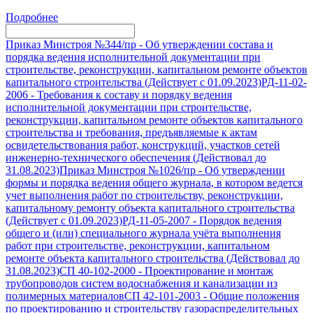
Подробнее
Приказ Минстроя №344/пр
-
Об утверждении состава и
порядка ведения исполнительной документации при
строительстве, реконструкции, капитальном ремонте объектов
капитального строительства (Действует с 01.09.2023)
РД-11-02-
2006
-
Требования к составу и порядку ведения
исполнительной документации при строительстве,
реконструкции, капитальном ремонте объектов капитального
строительства и требования, предъявляемые к актам
освидетельствования работ, конструкций, участков сетей
инженерно-технического обеспечения (Действовал до
31.08.2023)
Приказ Минстроя №1026/пр
-
Об утверждении
формы и порядка ведения общего журнала, в котором ведется
учет выполнения работ по строительству, реконструкции,
капитальному ремонту объекта капитального строительства
(Действует с 01.09.2023)
РД-11-05-2007
-
Порядок ведения
общего и (или) специального журнала учёта выполнения
работ при строительстве, реконструкции, капитальном
ремонте объекта капитального строительства (Действовал до
31.08.2023)
СП 40-102-2000
-
Проектирование и монтаж
трубопроводов систем водоснабжения и канализации из
полимерных материалов
СП 42-101-2003
-
Общие положения
по проектированию и строительству газораспределительных