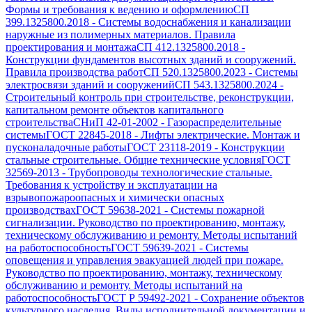
Формы и требования к ведению и оформлению
СП
399.1325800.2018
-
Системы водоснабжения и канализации
наружные из полимерных материалов. Правила
проектирования и монтажа
СП 412.1325800.2018
-
Конструкции фундаментов высотных зданий и сооружений.
Правила производства работ
СП 520.1325800.2023
-
Системы
электросвязи зданий и сооружений
СП 543.1325800.2024
-
Строительный контроль при строительстве, реконструкции,
капитальном ремонте объектов капитального
строительства
СНиП 42-01-2002
-
Газораспределительные
системы
ГОСТ 22845-2018
-
Лифты электрические. Монтаж и
пусконаладочные работы
ГОСТ 23118-2019
-
Конструкции
стальные строительные. Общие технические условия
ГОСТ
32569-2013
-
Трубопроводы технологические стальные.
Требования к устройству и эксплуатации на
взрывопожароопасных и химически опасных
производствах
ГОСТ 59638-2021
-
Системы пожарной
сигнализации. Руководство по проектированию, монтажу,
техническому обслуживанию и ремонту. Методы испытаний
на работоспособность
ГОСТ 59639-2021
-
Системы
оповещения и управления эвакуацией людей при пожаре.
Руководство по проектированию, монтажу, техническому
обслуживанию и ремонту. Методы испытаний на
работоспособность
ГОСТ Р 59492-2021
-
Сохранение объектов
культурного наследия. Виды исполнительной документации и