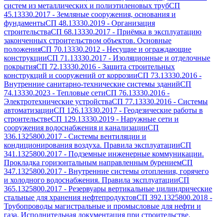
систем из металлических и полиэтиленовых труб
СП
45.13330.2017
-
Земляные сооружения, основания и
фундаменты
СП 48.13330.2019
-
Организация
строительства
СП 68.13330.2017
-
Приёмка в эксплуатацию
законченных строительством объектов. Основные
положения
СП 70.13330.2012
-
Несущие и ограждающие
конструкции
СП 71.13330.2017
-
Изоляционные и отделочные
покрытия
СП 72.13330.2016
-
Защита строительных
конструкций и сооружений от коррозии
СП 73.13330.2016
-
Внутренние санитарно-технические системы зданий
СП
74.13330.2023
-
Тепловые сети
СП 76.13330.2016
-
Электротехнические устройства
СП 77.13330.2016
-
Системы
автоматизации
СП 126.13330.2017
-
Геодезические работы в
строительстве
СП 129.13330.2019
-
Наружные сети и
сооружения водоснабжения и канализации
СП
336.1325800.2017
-
Системы вентиляции и
кондиционирования воздуха. Правила эксплуатации
СП
341.1325800.2017
-
Подземные инженерные коммуникации.
Прокладка горизонтальным направленным бурением
СП
347.1325800.2017
-
Внутренние системы отопления, горячего
и холодного водоснабжения. Правила эксплуатации
СП
365.1325800.2017
-
Резервуары вертикальные цилиндрические
стальные для хранения нефтепродуктов
СП 392.1325800.2018
-
Трубопроводы магистральные и промысловые для нефти и
газа. Исполнительная документация при строительстве.