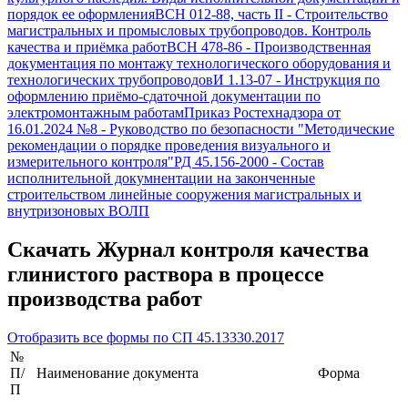
порядок ее оформления
ВСН 012-88, часть II
-
Строительство
магистральных и промысловых трубопроводов. Контроль
качества и приёмка работ
ВСН 478-86
-
Производственная
документация по монтажу технологического оборудования и
технологических трубопроводов
И 1.13-07
-
Инструкция по
оформлению приёмо-сдаточной документации по
электромонтажным работам
Приказ Ростехнадзора от
16.01.2024 №8
-
Руководство по безопасности "Методические
рекомендации о порядке проведения визуального и
измерительного контроля"
РД 45.156-2000
-
Состав
исполнительной докумнентации на законченные
строительством линейные сооружения магистральных и
внутризоновых ВОЛП
Скачать
Журнал контроля качества
глинистого раствора в процессе
производства работ
Отобразить все формы по
СП 45.13330.2017
№
П/
Наименование документа
Форма
П