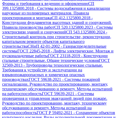
Формы и требования к ведению и оформлению
СП
399.1325800.2018
-
Системы водоснабжения и канализации
наружные из полимерных материалов. Правила
проектирования и монтажа
СП 412.1325800.2018
-
Конструкции фундаментов высотных зданий и сооружений.
Правила производства работ
СП 520.1325800.2023
-
Системы
электросвязи зданий и сооружений
СП 543.1325800.2024
-
Строительный контроль при строительстве, реконструкции,
капитальном ремонте объектов капитального
строительства
СНиП 42-01-2002
-
Газораспределительные
системы
ГОСТ 22845-2018
-
Лифты электрические. Монтаж и
пусконаладочные работы
ГОСТ 23118-2019
-
Конструкции
стальные строительные. Общие технические условия
ГОСТ
32569-2013
-
Трубопроводы технологические стальные.
Требования к устройству и эксплуатации на
взрывопожароопасных и химически опасных
производствах
ГОСТ 59638-2021
-
Системы пожарной
сигнализации. Руководство по проектированию, монтажу,
техническому обслуживанию и ремонту. Методы испытаний
на работоспособность
ГОСТ 59639-2021
-
Системы
оповещения и управления эвакуацией людей при пожаре.
Руководство по проектированию, монтажу, техническому
обслуживанию и ремонту. Методы испытаний на
работоспособность
ГОСТ Р 59492-2021
-
Сохранение объектов
культурного наследия. Виды исполнительной документации и