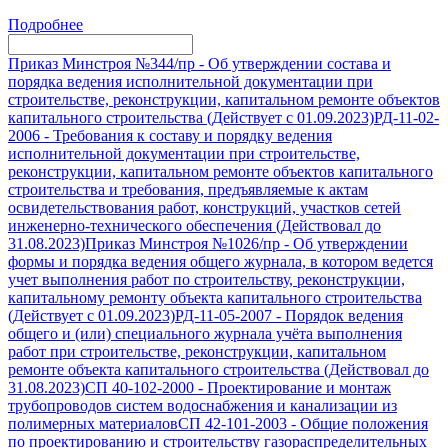
Подробнее
Приказ Минстроя №344/пр
-
Об утверждении состава и
порядка ведения исполнительной документации при
строительстве, реконструкции, капитальном ремонте объектов
капитального строительства (Действует с 01.09.2023)
РД-11-02-
2006
-
Требования к составу и порядку ведения
исполнительной документации при строительстве,
реконструкции, капитальном ремонте объектов капитального
строительства и требования, предъявляемые к актам
освидетельствования работ, конструкций, участков сетей
инженерно-технического обеспечения (Действовал до
31.08.2023)
Приказ Минстроя №1026/пр
-
Об утверждении
формы и порядка ведения общего журнала, в котором ведется
учет выполнения работ по строительству, реконструкции,
капитальному ремонту объекта капитального строительства
(Действует с 01.09.2023)
РД-11-05-2007
-
Порядок ведения
общего и (или) специального журнала учёта выполнения
работ при строительстве, реконструкции, капитальном
ремонте объекта капитального строительства (Действовал до
31.08.2023)
СП 40-102-2000
-
Проектирование и монтаж
трубопроводов систем водоснабжения и канализации из
полимерных материалов
СП 42-101-2003
-
Общие положения
по проектированию и строительству газораспределительных