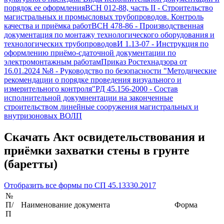
порядок ее оформления
ВСН 012-88, часть II
-
Строительство
магистральных и промысловых трубопроводов. Контроль
качества и приёмка работ
ВСН 478-86
-
Производственная
документация по монтажу технологического оборудования и
технологических трубопроводов
И 1.13-07
-
Инструкция по
оформлению приёмо-сдаточной документации по
электромонтажным работам
Приказ Ростехнадзора от
16.01.2024 №8
-
Руководство по безопасности "Методические
рекомендации о порядке проведения визуального и
измерительного контроля"
РД 45.156-2000
-
Состав
исполнительной докумнентации на законченные
строительством линейные сооружения магистральных и
внутризоновых ВОЛП
Скачать
Акт освидетельствования и
приёмки захватки стены в грунте
(баретты)
Отобразить все формы по
СП 45.13330.2017
№
П/
Наименование документа
Форма
П