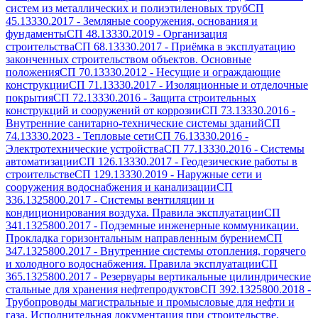
систем из металлических и полиэтиленовых труб
СП
45.13330.2017
-
Земляные сооружения, основания и
фундаменты
СП 48.13330.2019
-
Организация
строительства
СП 68.13330.2017
-
Приёмка в эксплуатацию
законченных строительством объектов. Основные
положения
СП 70.13330.2012
-
Несущие и ограждающие
конструкции
СП 71.13330.2017
-
Изоляционные и отделочные
покрытия
СП 72.13330.2016
-
Защита строительных
конструкций и сооружений от коррозии
СП 73.13330.2016
-
Внутренние санитарно-технические системы зданий
СП
74.13330.2023
-
Тепловые сети
СП 76.13330.2016
-
Электротехнические устройства
СП 77.13330.2016
-
Системы
автоматизации
СП 126.13330.2017
-
Геодезические работы в
строительстве
СП 129.13330.2019
-
Наружные сети и
сооружения водоснабжения и канализации
СП
336.1325800.2017
-
Системы вентиляции и
кондиционирования воздуха. Правила эксплуатации
СП
341.1325800.2017
-
Подземные инженерные коммуникации.
Прокладка горизонтальным направленным бурением
СП
347.1325800.2017
-
Внутренние системы отопления, горячего
и холодного водоснабжения. Правила эксплуатации
СП
365.1325800.2017
-
Резервуары вертикальные цилиндрические
стальные для хранения нефтепродуктов
СП 392.1325800.2018
-
Трубопроводы магистральные и промысловые для нефти и
газа. Исполнительная документация при строительстве.