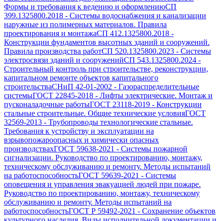
Формы и требования к ведению и оформлению
СП
399.1325800.2018
-
Системы водоснабжения и канализации
наружные из полимерных материалов. Правила
проектирования и монтажа
СП 412.1325800.2018
-
Конструкции фундаментов высотных зданий и сооружений.
Правила производства работ
СП 520.1325800.2023
-
Системы
электросвязи зданий и сооружений
СП 543.1325800.2024
-
Строительный контроль при строительстве, реконструкции,
капитальном ремонте объектов капитального
строительства
СНиП 42-01-2002
-
Газораспределительные
системы
ГОСТ 22845-2018
-
Лифты электрические. Монтаж и
пусконаладочные работы
ГОСТ 23118-2019
-
Конструкции
стальные строительные. Общие технические условия
ГОСТ
32569-2013
-
Трубопроводы технологические стальные.
Требования к устройству и эксплуатации на
взрывопожароопасных и химически опасных
производствах
ГОСТ 59638-2021
-
Системы пожарной
сигнализации. Руководство по проектированию, монтажу,
техническому обслуживанию и ремонту. Методы испытаний
на работоспособность
ГОСТ 59639-2021
-
Системы
оповещения и управления эвакуацией людей при пожаре.
Руководство по проектированию, монтажу, техническому
обслуживанию и ремонту. Методы испытаний на
работоспособность
ГОСТ Р 59492-2021
-
Сохранение объектов
культурного наследия. Виды исполнительной документации и