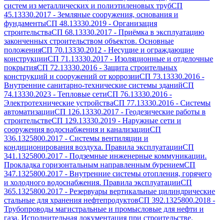
систем из металлических и полиэтиленовых труб
СП
45.13330.2017
-
Земляные сооружения, основания и
фундаменты
СП 48.13330.2019
-
Организация
строительства
СП 68.13330.2017
-
Приёмка в эксплуатацию
законченных строительством объектов. Основные
положения
СП 70.13330.2012
-
Несущие и ограждающие
конструкции
СП 71.13330.2017
-
Изоляционные и отделочные
покрытия
СП 72.13330.2016
-
Защита строительных
конструкций и сооружений от коррозии
СП 73.13330.2016
-
Внутренние санитарно-технические системы зданий
СП
74.13330.2023
-
Тепловые сети
СП 76.13330.2016
-
Электротехнические устройства
СП 77.13330.2016
-
Системы
автоматизации
СП 126.13330.2017
-
Геодезические работы в
строительстве
СП 129.13330.2019
-
Наружные сети и
сооружения водоснабжения и канализации
СП
336.1325800.2017
-
Системы вентиляции и
кондиционирования воздуха. Правила эксплуатации
СП
341.1325800.2017
-
Подземные инженерные коммуникации.
Прокладка горизонтальным направленным бурением
СП
347.1325800.2017
-
Внутренние системы отопления, горячего
и холодного водоснабжения. Правила эксплуатации
СП
365.1325800.2017
-
Резервуары вертикальные цилиндрические
стальные для хранения нефтепродуктов
СП 392.1325800.2018
-
Трубопроводы магистральные и промысловые для нефти и
газа. Исполнительная документация при строительстве.