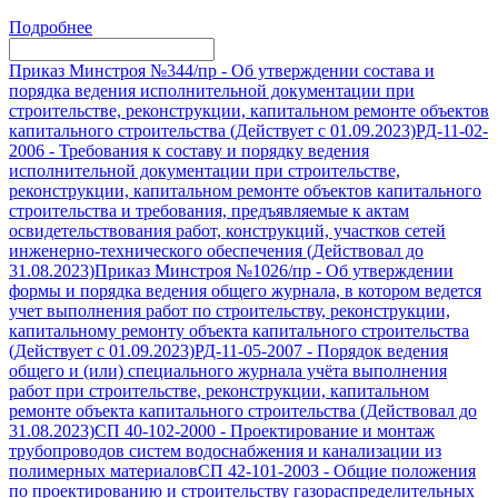
Подробнее
Приказ Минстроя №344/пр
-
Об утверждении состава и
порядка ведения исполнительной документации при
строительстве, реконструкции, капитальном ремонте объектов
капитального строительства (Действует с 01.09.2023)
РД-11-02-
2006
-
Требования к составу и порядку ведения
исполнительной документации при строительстве,
реконструкции, капитальном ремонте объектов капитального
строительства и требования, предъявляемые к актам
освидетельствования работ, конструкций, участков сетей
инженерно-технического обеспечения (Действовал до
31.08.2023)
Приказ Минстроя №1026/пр
-
Об утверждении
формы и порядка ведения общего журнала, в котором ведется
учет выполнения работ по строительству, реконструкции,
капитальному ремонту объекта капитального строительства
(Действует с 01.09.2023)
РД-11-05-2007
-
Порядок ведения
общего и (или) специального журнала учёта выполнения
работ при строительстве, реконструкции, капитальном
ремонте объекта капитального строительства (Действовал до
31.08.2023)
СП 40-102-2000
-
Проектирование и монтаж
трубопроводов систем водоснабжения и канализации из
полимерных материалов
СП 42-101-2003
-
Общие положения
по проектированию и строительству газораспределительных