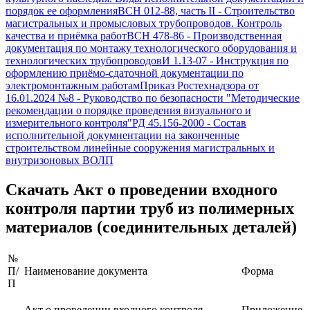
порядок ее оформления
ВСН 012-88, часть II
-
Строительство
магистральных и промысловых трубопроводов. Контроль
качества и приёмка работ
ВСН 478-86
-
Производственная
документация по монтажу технологического оборудования и
технологических трубопроводов
И 1.13-07
-
Инструкция по
оформлению приёмо-сдаточной документации по
электромонтажным работам
Приказ Ростехнадзора от
16.01.2024 №8
-
Руководство по безопасности "Методические
рекомендации о порядке проведения визуального и
измерительного контроля"
РД 45.156-2000
-
Состав
исполнительной докумнентации на законченные
строительством линейные сооружения магистральных и
внутризоновых ВОЛП
Скачать
Акт о проведении входного
контроля партии труб из полимерных
материалов (соединительных деталей)
№
П/
Наименование документа
Форма
П
Акт о проведении входного контроля
Приложение