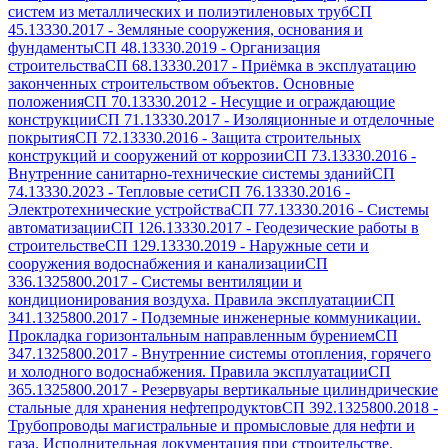
систем из металлических и полиэтиленовых труб
СП
45.13330.2017
-
Земляные сооружения, основания и
фундаменты
СП 48.13330.2019
-
Организация
строительства
СП 68.13330.2017
-
Приёмка в эксплуатацию
законченных строительством объектов. Основные
положения
СП 70.13330.2012
-
Несущие и ограждающие
конструкции
СП 71.13330.2017
-
Изоляционные и отделочные
покрытия
СП 72.13330.2016
-
Защита строительных
конструкций и сооружений от коррозии
СП 73.13330.2016
-
Внутренние санитарно-технические системы зданий
СП
74.13330.2023
-
Тепловые сети
СП 76.13330.2016
-
Электротехнические устройства
СП 77.13330.2016
-
Системы
автоматизации
СП 126.13330.2017
-
Геодезические работы в
строительстве
СП 129.13330.2019
-
Наружные сети и
сооружения водоснабжения и канализации
СП
336.1325800.2017
-
Системы вентиляции и
кондиционирования воздуха. Правила эксплуатации
СП
341.1325800.2017
-
Подземные инженерные коммуникации.
Прокладка горизонтальным направленным бурением
СП
347.1325800.2017
-
Внутренние системы отопления, горячего
и холодного водоснабжения. Правила эксплуатации
СП
365.1325800.2017
-
Резервуары вертикальные цилиндрические
стальные для хранения нефтепродуктов
СП 392.1325800.2018
-
Трубопроводы магистральные и промысловые для нефти и
газа. Исполнительная документация при строительстве.