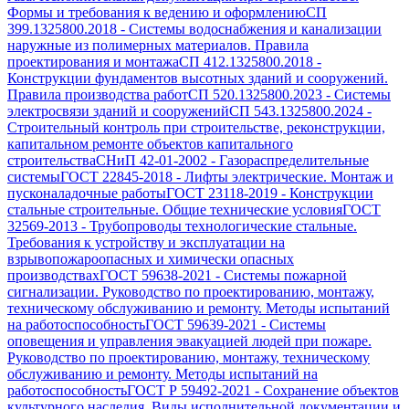
Формы и требования к ведению и оформлению
СП
399.1325800.2018
-
Системы водоснабжения и канализации
наружные из полимерных материалов. Правила
проектирования и монтажа
СП 412.1325800.2018
-
Конструкции фундаментов высотных зданий и сооружений.
Правила производства работ
СП 520.1325800.2023
-
Системы
электросвязи зданий и сооружений
СП 543.1325800.2024
-
Строительный контроль при строительстве, реконструкции,
капитальном ремонте объектов капитального
строительства
СНиП 42-01-2002
-
Газораспределительные
системы
ГОСТ 22845-2018
-
Лифты электрические. Монтаж и
пусконаладочные работы
ГОСТ 23118-2019
-
Конструкции
стальные строительные. Общие технические условия
ГОСТ
32569-2013
-
Трубопроводы технологические стальные.
Требования к устройству и эксплуатации на
взрывопожароопасных и химически опасных
производствах
ГОСТ 59638-2021
-
Системы пожарной
сигнализации. Руководство по проектированию, монтажу,
техническому обслуживанию и ремонту. Методы испытаний
на работоспособность
ГОСТ 59639-2021
-
Системы
оповещения и управления эвакуацией людей при пожаре.
Руководство по проектированию, монтажу, техническому
обслуживанию и ремонту. Методы испытаний на
работоспособность
ГОСТ Р 59492-2021
-
Сохранение объектов
культурного наследия. Виды исполнительной документации и