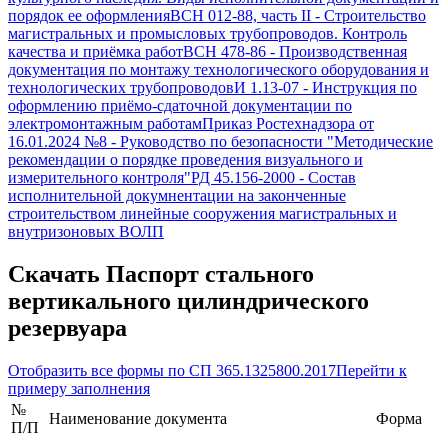
порядок ее оформления
ВСН 012-88, часть II
-
Строительство
магистральных и промысловых трубопроводов. Контроль
качества и приёмка работ
ВСН 478-86
-
Производственная
документация по монтажу технологического оборудования и
технологических трубопроводов
И 1.13-07
-
Инструкция по
оформлению приёмо-сдаточной документации по
электромонтажным работам
Приказ Ростехнадзора от
16.01.2024 №8
-
Руководство по безопасности "Методические
рекомендации о порядке проведения визуального и
измерительного контроля"
РД 45.156-2000
-
Состав
исполнительной докумнентации на законченные
строительством линейные сооружения магистральных и
внутризоновых ВОЛП
Скачать
Паспорт стального
вертикального цилиндрического
резервуара
Отобразить все формы по
СП 365.1325800.2017
Перейти к
примеру заполнения
№
Наименование документа
Форма
П/П