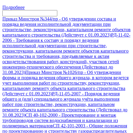
Подробнее
Приказ Минстроя №344/пр
-
Об утверждении состава и
порядка ведения исполнительной документации при
строительстве, реконструкции, капитальном ремонте объектов
капитального строительства (Действует с 01.09.2023)
РД-11-02-
2006
-
Требования к составу и порядку ведения
исполнительной документации при строительстве,
реконструкции, капитальном ремонте объектов капитального
строительства и требования, предъявляемые к актам
освидетельствования работ, конструкций, участков сетей
инженерно-технического обеспечения (Действовал до
31.08.2023)
Приказ Минстроя №1026/пр
-
Об утверждении
формы и порядка ведения общего журнала, в котором ведется
учет выполнения работ по строительству, реконструкции,
капитальному ремонту объекта капитального строительства
(Действует с 01.09.2023)
РД-11-05-2007
-
Порядок ведения
общего и (или) специального журнала учёта выполнения
работ при строительстве, реконструкции, капитальном
ремонте объекта капитального строительства (Действовал до
31.08.2023)
СП 40-102-2000
-
Проектирование и монтаж
трубопроводов систем водоснабжения и канализации из
полимерных материалов
СП 42-101-2003
-
Общие положения
по проектированию и строительству газораспределительных