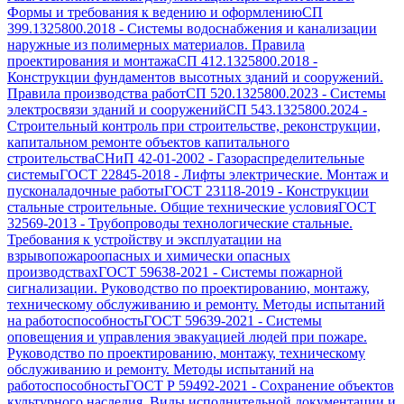
Формы и требования к ведению и оформлению
СП
399.1325800.2018
-
Системы водоснабжения и канализации
наружные из полимерных материалов. Правила
проектирования и монтажа
СП 412.1325800.2018
-
Конструкции фундаментов высотных зданий и сооружений.
Правила производства работ
СП 520.1325800.2023
-
Системы
электросвязи зданий и сооружений
СП 543.1325800.2024
-
Строительный контроль при строительстве, реконструкции,
капитальном ремонте объектов капитального
строительства
СНиП 42-01-2002
-
Газораспределительные
системы
ГОСТ 22845-2018
-
Лифты электрические. Монтаж и
пусконаладочные работы
ГОСТ 23118-2019
-
Конструкции
стальные строительные. Общие технические условия
ГОСТ
32569-2013
-
Трубопроводы технологические стальные.
Требования к устройству и эксплуатации на
взрывопожароопасных и химически опасных
производствах
ГОСТ 59638-2021
-
Системы пожарной
сигнализации. Руководство по проектированию, монтажу,
техническому обслуживанию и ремонту. Методы испытаний
на работоспособность
ГОСТ 59639-2021
-
Системы
оповещения и управления эвакуацией людей при пожаре.
Руководство по проектированию, монтажу, техническому
обслуживанию и ремонту. Методы испытаний на
работоспособность
ГОСТ Р 59492-2021
-
Сохранение объектов
культурного наследия. Виды исполнительной документации и