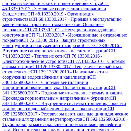
систем из металлических и полиэтиленовых труб
СП
45.13330.2017
-
Земляные сооружения, основания и
фундаменты
СП 48.13330.2019
-
Организация
строительства
СП 68.13330.2017
-
Приёмка в эксплуатацию
законченных строительством объектов. Основные
положения
СП 70.13330.2012
-
Несущие и ограждающие
конструкции
СП 71.13330.2017
-
Изоляционные и отделочные
покрытия
СП 72.13330.2016
-
Защита строительных
конструкций и сооружений от коррозии
СП 73.13330.2016
-
Внутренние санитарно-технические системы зданий
СП
74.13330.2023
-
Тепловые сети
СП 76.13330.2016
-
Электротехнические устройства
СП 77.13330.2016
-
Системы
автоматизации
СП 126.13330.2017
-
Геодезические работы в
строительстве
СП 129.13330.2019
-
Наружные сети и
сооружения водоснабжения и канализации
СП
336.1325800.2017
-
Системы вентиляции и
кондиционирования воздуха. Правила эксплуатации
СП
341.1325800.2017
-
Подземные инженерные коммуникации.
Прокладка горизонтальным направленным бурением
СП
347.1325800.2017
-
Внутренние системы отопления, горячего
и холодного водоснабжения. Правила эксплуатации
СП
365.1325800.2017
-
Резервуары вертикальные цилиндрические
стальные для хранения нефтепродуктов
СП 392.1325800.2018
-
Трубопроводы магистральные и промысловые для нефти и
газа. Исполнительная документация при строительстве.