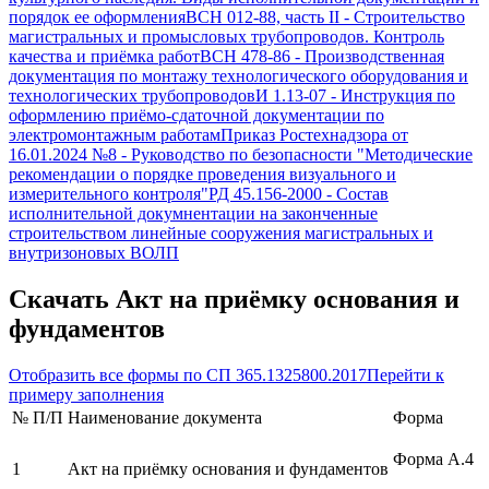
порядок ее оформления
ВСН 012-88, часть II
-
Строительство
магистральных и промысловых трубопроводов. Контроль
качества и приёмка работ
ВСН 478-86
-
Производственная
документация по монтажу технологического оборудования и
технологических трубопроводов
И 1.13-07
-
Инструкция по
оформлению приёмо-сдаточной документации по
электромонтажным работам
Приказ Ростехнадзора от
16.01.2024 №8
-
Руководство по безопасности "Методические
рекомендации о порядке проведения визуального и
измерительного контроля"
РД 45.156-2000
-
Состав
исполнительной докумнентации на законченные
строительством линейные сооружения магистральных и
внутризоновых ВОЛП
Скачать
Акт на приёмку основания и
фундаментов
Отобразить все формы по
СП 365.1325800.2017
Перейти к
примеру заполнения
№ П/П
Наименование документа
Форма
Форма А.4
1
Акт на приёмку основания и фундаментов