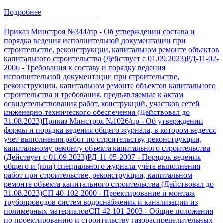
Подробнее
Приказ Минстроя №344/пр
-
Об утверждении состава и
порядка ведения исполнительной документации при
строительстве, реконструкции, капитальном ремонте объектов
капитального строительства (Действует с 01.09.2023)
РД-11-02-
2006
-
Требования к составу и порядку ведения
исполнительной документации при строительстве,
реконструкции, капитальном ремонте объектов капитального
строительства и требования, предъявляемые к актам
освидетельствования работ, конструкций, участков сетей
инженерно-технического обеспечения (Действовал до
31.08.2023)
Приказ Минстроя №1026/пр
-
Об утверждении
формы и порядка ведения общего журнала, в котором ведется
учет выполнения работ по строительству, реконструкции,
капитальному ремонту объекта капитального строительства
(Действует с 01.09.2023)
РД-11-05-2007
-
Порядок ведения
общего и (или) специального журнала учёта выполнения
работ при строительстве, реконструкции, капитальном
ремонте объекта капитального строительства (Действовал до
31.08.2023)
СП 40-102-2000
-
Проектирование и монтаж
трубопроводов систем водоснабжения и канализации из
полимерных материалов
СП 42-101-2003
-
Общие положения
по проектированию и строительству газораспределительных