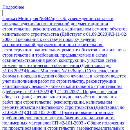
Подробнее
Приказ Минстроя №344/пр
-
Об утверждении состава и
порядка ведения исполнительной документации при
строительстве, реконструкции, капитальном ремонте объектов
капитального строительства (Действует с 01.09.2023)
РД-11-02-
2006
-
Требования к составу и порядку ведения
исполнительной документации при строительстве,
реконструкции, капитальном ремонте объектов капитального
строительства и требования, предъявляемые к актам
освидетельствования работ, конструкций, участков сетей
инженерно-технического обеспечения (Действовал до
31.08.2023)
Приказ Минстроя №1026/пр
-
Об утверждении
формы и порядка ведения общего журнала, в котором ведется
учет выполнения работ по строительству, реконструкции,
капитальному ремонту объекта капитального строительства
(Действует с 01.09.2023)
РД-11-05-2007
-
Порядок ведения
общего и (или) специального журнала учёта выполнения
работ при строительстве, реконструкции, капитальном
ремонте объекта капитального строительства (Действовал до
31.08.2023)
СП 40-102-2000
-
Проектирование и монтаж
трубопроводов систем водоснабжения и канализации из
полимерных материалов
СП 42-101-2003
-
Общие положения
по проектированию и строительству газораспределительных