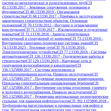
систем из металлических и полиэтиленовых труб
СП
45.13330.2017
-
Земляные сооружения, основания и
фундаменты
СП 48.13330.2019
-
Организация
строительства
СП 68.13330.2017
-
Приёмка в эксплуатацию
законченных строительством объектов. Основные
положения
СП 70.13330.2012
-
Несущие и ограждающие
конструкции
СП 71.13330.2017
-
Изоляционные и отделочные
покрытия
СП 72.13330.2016
-
Защита строительных
конструкций и сооружений от коррозии
СП 73.13330.2016
-
Внутренние санитарно-технические системы зданий
СП
74.13330.2023
-
Тепловые сети
СП 76.13330.2016
-
Электротехнические устройства
СП 77.13330.2016
-
Системы
автоматизации
СП 126.13330.2017
-
Геодезические работы в
строительстве
СП 129.13330.2019
-
Наружные сети и
сооружения водоснабжения и канализации
СП
336.1325800.2017
-
Системы вентиляции и
кондиционирования воздуха. Правила эксплуатации
СП
341.1325800.2017
-
Подземные инженерные коммуникации.
Прокладка горизонтальным направленным бурением
СП
347.1325800.2017
-
Внутренние системы отопления, горячего
и холодного водоснабжения. Правила эксплуатации
СП
365.1325800.2017
-
Резервуары вертикальные цилиндрические
стальные для хранения нефтепродуктов
СП 392.1325800.2018
-
Трубопроводы магистральные и промысловые для нефти и
газа. Исполнительная документация при строительстве.