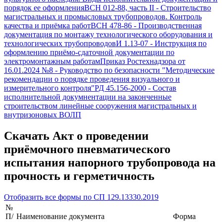
порядок ее оформления
ВСН 012-88, часть II
-
Строительство
магистральных и промысловых трубопроводов. Контроль
качества и приёмка работ
ВСН 478-86
-
Производственная
документация по монтажу технологического оборудования и
технологических трубопроводов
И 1.13-07
-
Инструкция по
оформлению приёмо-сдаточной документации по
электромонтажным работам
Приказ Ростехнадзора от
16.01.2024 №8
-
Руководство по безопасности "Методические
рекомендации о порядке проведения визуального и
измерительного контроля"
РД 45.156-2000
-
Состав
исполнительной докумнентации на законченные
строительством линейные сооружения магистральных и
внутризоновых ВОЛП
Скачать
Акт о проведении
приёмочного пневматического
испытания напорного трубопровода на
прочность и герметичность
Отобразить все формы по
СП 129.13330.2019
№
П/
Наименование документа
Форма