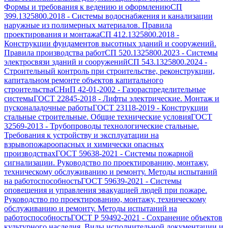
Формы и требования к ведению и оформлению
СП
399.1325800.2018
-
Системы водоснабжения и канализации
наружные из полимерных материалов. Правила
проектирования и монтажа
СП 412.1325800.2018
-
Конструкции фундаментов высотных зданий и сооружений.
Правила производства работ
СП 520.1325800.2023
-
Системы
электросвязи зданий и сооружений
СП 543.1325800.2024
-
Строительный контроль при строительстве, реконструкции,
капитальном ремонте объектов капитального
строительства
СНиП 42-01-2002
-
Газораспределительные
системы
ГОСТ 22845-2018
-
Лифты электрические. Монтаж и
пусконаладочные работы
ГОСТ 23118-2019
-
Конструкции
стальные строительные. Общие технические условия
ГОСТ
32569-2013
-
Трубопроводы технологические стальные.
Требования к устройству и эксплуатации на
взрывопожароопасных и химически опасных
производствах
ГОСТ 59638-2021
-
Системы пожарной
сигнализации. Руководство по проектированию, монтажу,
техническому обслуживанию и ремонту. Методы испытаний
на работоспособность
ГОСТ 59639-2021
-
Системы
оповещения и управления эвакуацией людей при пожаре.
Руководство по проектированию, монтажу, техническому
обслуживанию и ремонту. Методы испытаний на
работоспособность
ГОСТ Р 59492-2021
-
Сохранение объектов
культурного наследия. Виды исполнительной документации и