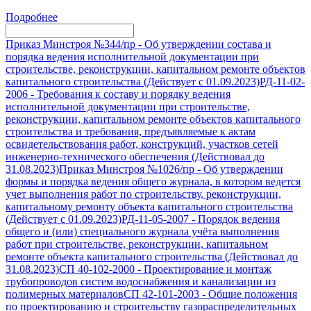
Подробнее
Приказ Минстроя №344/пр
-
Об утверждении состава и
порядка ведения исполнительной документации при
строительстве, реконструкции, капитальном ремонте объектов
капитального строительства (Действует с 01.09.2023)
РД-11-02-
2006
-
Требования к составу и порядку ведения
исполнительной документации при строительстве,
реконструкции, капитальном ремонте объектов капитального
строительства и требования, предъявляемые к актам
освидетельствования работ, конструкций, участков сетей
инженерно-технического обеспечения (Действовал до
31.08.2023)
Приказ Минстроя №1026/пр
-
Об утверждении
формы и порядка ведения общего журнала, в котором ведется
учет выполнения работ по строительству, реконструкции,
капитальному ремонту объекта капитального строительства
(Действует с 01.09.2023)
РД-11-05-2007
-
Порядок ведения
общего и (или) специального журнала учёта выполнения
работ при строительстве, реконструкции, капитальном
ремонте объекта капитального строительства (Действовал до
31.08.2023)
СП 40-102-2000
-
Проектирование и монтаж
трубопроводов систем водоснабжения и канализации из
полимерных материалов
СП 42-101-2003
-
Общие положения
по проектированию и строительству газораспределительных