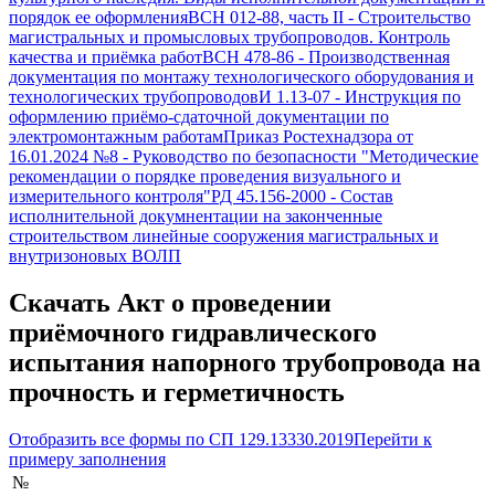
порядок ее оформления
ВСН 012-88, часть II
-
Строительство
магистральных и промысловых трубопроводов. Контроль
качества и приёмка работ
ВСН 478-86
-
Производственная
документация по монтажу технологического оборудования и
технологических трубопроводов
И 1.13-07
-
Инструкция по
оформлению приёмо-сдаточной документации по
электромонтажным работам
Приказ Ростехнадзора от
16.01.2024 №8
-
Руководство по безопасности "Методические
рекомендации о порядке проведения визуального и
измерительного контроля"
РД 45.156-2000
-
Состав
исполнительной докумнентации на законченные
строительством линейные сооружения магистральных и
внутризоновых ВОЛП
Скачать
Акт о проведении
приёмочного гидравлического
испытания напорного трубопровода на
прочность и герметичность
Отобразить все формы по
СП 129.13330.2019
Перейти к
примеру заполнения
№