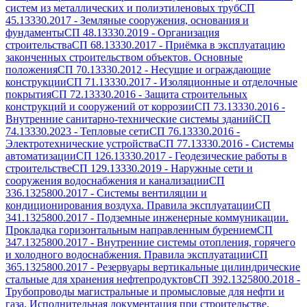
систем из металлических и полиэтиленовых труб
СП
45.13330.2017
-
Земляные сооружения, основания и
фундаменты
СП 48.13330.2019
-
Организация
строительства
СП 68.13330.2017
-
Приёмка в эксплуатацию
законченных строительством объектов. Основные
положения
СП 70.13330.2012
-
Несущие и ограждающие
конструкции
СП 71.13330.2017
-
Изоляционные и отделочные
покрытия
СП 72.13330.2016
-
Защита строительных
конструкций и сооружений от коррозии
СП 73.13330.2016
-
Внутренние санитарно-технические системы зданий
СП
74.13330.2023
-
Тепловые сети
СП 76.13330.2016
-
Электротехнические устройства
СП 77.13330.2016
-
Системы
автоматизации
СП 126.13330.2017
-
Геодезические работы в
строительстве
СП 129.13330.2019
-
Наружные сети и
сооружения водоснабжения и канализации
СП
336.1325800.2017
-
Системы вентиляции и
кондиционирования воздуха. Правила эксплуатации
СП
341.1325800.2017
-
Подземные инженерные коммуникации.
Прокладка горизонтальным направленным бурением
СП
347.1325800.2017
-
Внутренние системы отопления, горячего
и холодного водоснабжения. Правила эксплуатации
СП
365.1325800.2017
-
Резервуары вертикальные цилиндрические
стальные для хранения нефтепродуктов
СП 392.1325800.2018
-
Трубопроводы магистральные и промысловые для нефти и
газа. Исполнительная документация при строительстве.