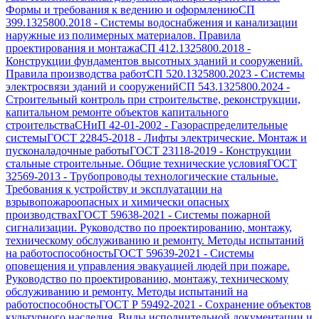
Формы и требования к ведению и оформлению
СП
399.1325800.2018
-
Системы водоснабжения и канализации
наружные из полимерных материалов. Правила
проектирования и монтажа
СП 412.1325800.2018
-
Конструкции фундаментов высотных зданий и сооружений.
Правила производства работ
СП 520.1325800.2023
-
Системы
электросвязи зданий и сооружений
СП 543.1325800.2024
-
Строительный контроль при строительстве, реконструкции,
капитальном ремонте объектов капитального
строительства
СНиП 42-01-2002
-
Газораспределительные
системы
ГОСТ 22845-2018
-
Лифты электрические. Монтаж и
пусконаладочные работы
ГОСТ 23118-2019
-
Конструкции
стальные строительные. Общие технические условия
ГОСТ
32569-2013
-
Трубопроводы технологические стальные.
Требования к устройству и эксплуатации на
взрывопожароопасных и химически опасных
производствах
ГОСТ 59638-2021
-
Системы пожарной
сигнализации. Руководство по проектированию, монтажу,
техническому обслуживанию и ремонту. Методы испытаний
на работоспособность
ГОСТ 59639-2021
-
Системы
оповещения и управления эвакуацией людей при пожаре.
Руководство по проектированию, монтажу, техническому
обслуживанию и ремонту. Методы испытаний на
работоспособность
ГОСТ Р 59492-2021
-
Сохранение объектов
культурного наследия. Виды исполнительной документации и