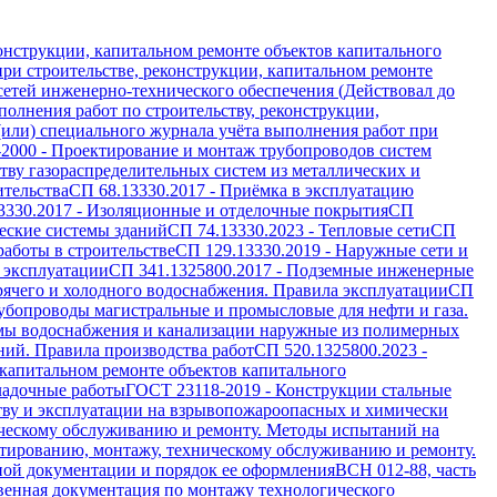
онструкции, капитальном ремонте объектов капитального
ри строительстве, реконструкции, капитальном ремонте
 сетей инженерно-технического обеспечения (Действовал до
олнения работ по строительству, реконструкции,
(или) специального журнала учёта выполнения работ при
-2000
-
Проектирование и монтаж трубопроводов систем
ву газораспределительных систем из металлических и
ительства
СП 68.13330.2017
-
Приёмка в эксплуатацию
3330.2017
-
Изоляционные и отделочные покрытия
СП
еские системы зданий
СП 74.13330.2023
-
Тепловые сети
СП
работы в строительстве
СП 129.13330.2019
-
Наружные сети и
 эксплуатации
СП 341.1325800.2017
-
Подземные инженерные
рячего и холодного водоснабжения. Правила эксплуатации
СП
убопроводы магистральные и промысловые для нефти и газа.
мы водоснабжения и канализации наружные из полимерных
ий. Правила производства работ
СП 520.1325800.2023
-
 капитальном ремонте объектов капитального
ладочные работы
ГОСТ 23118-2019
-
Конструкции стальные
тву и эксплуатации на взрывопожароопасных и химически
ическому обслуживанию и ремонту. Методы испытаний на
тированию, монтажу, техническому обслуживанию и ремонту.
ной документации и порядок ее оформления
ВСН 012-88, часть
венная документация по монтажу технологического