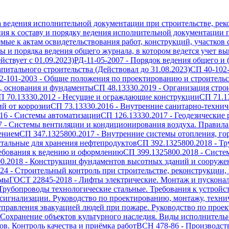
а ведения исполнительной документации при строительстве, рек
ия к составу и порядку ведения исполнительной документации п
емые к актам освидетельствования работ, конструкций, участков
 и порядка ведения общего журнала, в котором ведется учет вып
ствует с 01.09.2023)
РД-11-05-2007
-
Порядок ведения общего и 
питального строительства (Действовал до 31.08.2023)
СП 40-102
2-101-2003
-
Общие положения по проектированию и строительст
, основания и фундаменты
СП 48.13330.2019
-
Организация стро
П 70.13330.2012
-
Несущие и ограждающие конструкции
СП 71.1
й от коррозии
СП 73.13330.2016
-
Внутренние санитарно-технич
16
-
Системы автоматизации
СП 126.13330.2017
-
Геодезические 
7
-
Системы вентиляции и кондиционирования воздуха. Правила
ением
СП 347.1325800.2017
-
Внутренние системы отопления, го
тальные для хранения нефтепродуктов
СП 392.1325800.2018
-
Тр
ребования к ведению и оформлению
СП 399.1325800.2018
-
Систе
0.2018
-
Конструкции фундаментов высотных зданий и сооружен
024
-
Строительный контроль при строительстве, реконструкции,
емы
ГОСТ 22845-2018
-
Лифты электрические. Монтаж и пускона
Трубопроводы технологические стальные. Требования к устройс
игнализации. Руководство по проектированию, монтажу, техн
правления эвакуацией людей при пожаре. Руководство по проек
Сохранение объектов культурного наследия. Виды исполнитель
в. Контроль качества и приёмка работ
ВСН 478-86
-
Производст