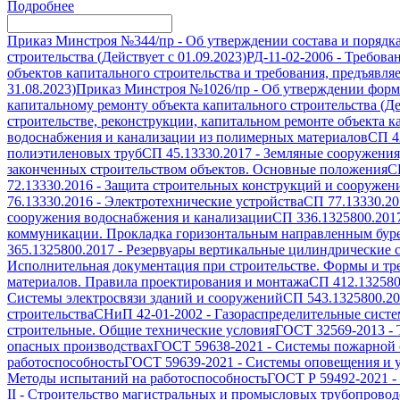
Подробнее
Приказ Минстроя №344/пр
-
Об утверждении состава и порядк
строительства (Действует с 01.09.2023)
РД-11-02-2006
-
Требован
объектов капитального строительства и требования, предъявля
31.08.2023)
Приказ Минстроя №1026/пр
-
Об утверждении формы
капитальному ремонту объекта капитального строительства (Дей
строительстве, реконструкции, капитальном ремонте объекта ка
водоснабжения и канализации из полимерных материалов
СП 4
полиэтиленовых труб
СП 45.13330.2017
-
Земляные сооружения
законченных строительством объектов. Основные положения
С
72.13330.2016
-
Защита строительных конструкций и сооружени
76.13330.2016
-
Электротехнические устройства
СП 77.13330.20
сооружения водоснабжения и канализации
СП 336.1325800.201
коммуникации. Прокладка горизонтальным направленным бур
365.1325800.2017
-
Резервуары вертикальные цилиндрические с
Исполнительная документация при строительстве. Формы и т
материалов. Правила проектирования и монтажа
СП 412.132580
Системы электросвязи зданий и сооружений
СП 543.1325800.2
строительства
СНиП 42-01-2002
-
Газораспределительные сист
строительные. Общие технические условия
ГОСТ 32569-2013
-
опасных производствах
ГОСТ 59638-2021
-
Системы пожарной с
работоспособность
ГОСТ 59639-2021
-
Системы оповещения и у
Методы испытаний на работоспособность
ГОСТ Р 59492-2021
-
II
-
Строительство магистральных и промысловых трубопроводо