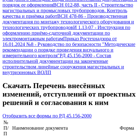
порядок ее оформления
ВСН 012-88, часть II
-
Строительство
магистральных и промысловых трубопроводов. Контроль
качества и приёмка работ
ВСН 478-86
-
Производственная
документация по монтажу технологического оборудования и
технологических трубопроводов
И 1.13-07
-
Инструкция по
оформлению приёмо-сдаточной документации по
электромонтажным работам
Приказ Ростехнадзора от
16.01.2024 №8
-
Руководство по безопасности "Методические
рекомендации о порядке проведения визуального и
измерительного контроля"
РД 45.156-2000
-
Состав
исполнительной докумнентации на законченные
строительством линейные сооружения магистральных и
внутризоновых ВОЛП
Скачать
Перечень внесённых
изменений, отступлений от проектных
решений и согласования к ним
Отобразить все формы по
РД 45.156-2000
№
П/
Наименование документа
Форма
П