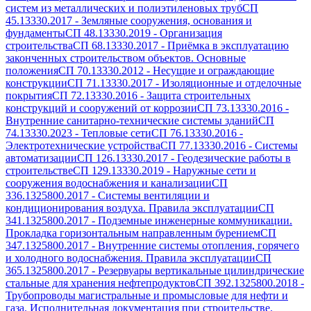
систем из металлических и полиэтиленовых труб
СП
45.13330.2017
-
Земляные сооружения, основания и
фундаменты
СП 48.13330.2019
-
Организация
строительства
СП 68.13330.2017
-
Приёмка в эксплуатацию
законченных строительством объектов. Основные
положения
СП 70.13330.2012
-
Несущие и ограждающие
конструкции
СП 71.13330.2017
-
Изоляционные и отделочные
покрытия
СП 72.13330.2016
-
Защита строительных
конструкций и сооружений от коррозии
СП 73.13330.2016
-
Внутренние санитарно-технические системы зданий
СП
74.13330.2023
-
Тепловые сети
СП 76.13330.2016
-
Электротехнические устройства
СП 77.13330.2016
-
Системы
автоматизации
СП 126.13330.2017
-
Геодезические работы в
строительстве
СП 129.13330.2019
-
Наружные сети и
сооружения водоснабжения и канализации
СП
336.1325800.2017
-
Системы вентиляции и
кондиционирования воздуха. Правила эксплуатации
СП
341.1325800.2017
-
Подземные инженерные коммуникации.
Прокладка горизонтальным направленным бурением
СП
347.1325800.2017
-
Внутренние системы отопления, горячего
и холодного водоснабжения. Правила эксплуатации
СП
365.1325800.2017
-
Резервуары вертикальные цилиндрические
стальные для хранения нефтепродуктов
СП 392.1325800.2018
-
Трубопроводы магистральные и промысловые для нефти и
газа. Исполнительная документация при строительстве.