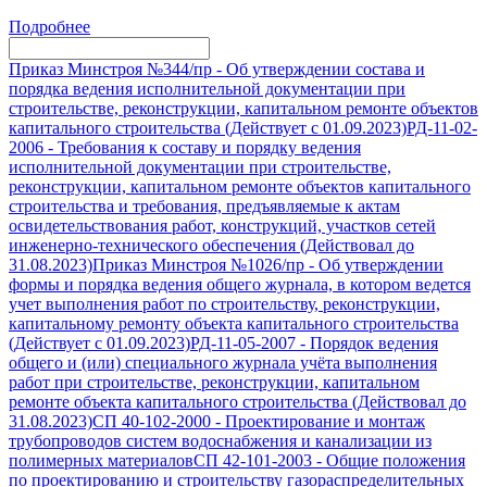
Подробнее
Приказ Минстроя №344/пр
-
Об утверждении состава и
порядка ведения исполнительной документации при
строительстве, реконструкции, капитальном ремонте объектов
капитального строительства (Действует с 01.09.2023)
РД-11-02-
2006
-
Требования к составу и порядку ведения
исполнительной документации при строительстве,
реконструкции, капитальном ремонте объектов капитального
строительства и требования, предъявляемые к актам
освидетельствования работ, конструкций, участков сетей
инженерно-технического обеспечения (Действовал до
31.08.2023)
Приказ Минстроя №1026/пр
-
Об утверждении
формы и порядка ведения общего журнала, в котором ведется
учет выполнения работ по строительству, реконструкции,
капитальному ремонту объекта капитального строительства
(Действует с 01.09.2023)
РД-11-05-2007
-
Порядок ведения
общего и (или) специального журнала учёта выполнения
работ при строительстве, реконструкции, капитальном
ремонте объекта капитального строительства (Действовал до
31.08.2023)
СП 40-102-2000
-
Проектирование и монтаж
трубопроводов систем водоснабжения и канализации из
полимерных материалов
СП 42-101-2003
-
Общие положения
по проектированию и строительству газораспределительных