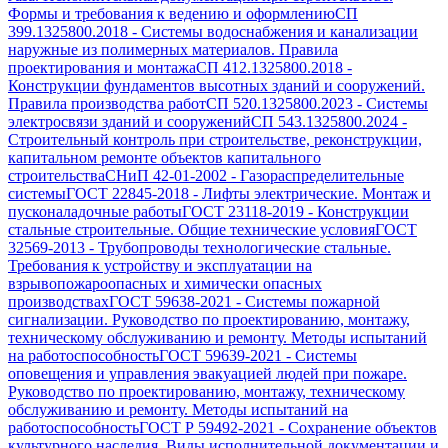
Формы и требования к ведению и оформлению
СП
399.1325800.2018
-
Системы водоснабжения и канализации
наружные из полимерных материалов. Правила
проектирования и монтажа
СП 412.1325800.2018
-
Конструкции фундаментов высотных зданий и сооружений.
Правила производства работ
СП 520.1325800.2023
-
Системы
электросвязи зданий и сооружений
СП 543.1325800.2024
-
Строительный контроль при строительстве, реконструкции,
капитальном ремонте объектов капитального
строительства
СНиП 42-01-2002
-
Газораспределительные
системы
ГОСТ 22845-2018
-
Лифты электрические. Монтаж и
пусконаладочные работы
ГОСТ 23118-2019
-
Конструкции
стальные строительные. Общие технические условия
ГОСТ
32569-2013
-
Трубопроводы технологические стальные.
Требования к устройству и эксплуатации на
взрывопожароопасных и химически опасных
производствах
ГОСТ 59638-2021
-
Системы пожарной
сигнализации. Руководство по проектированию, монтажу,
техническому обслуживанию и ремонту. Методы испытаний
на работоспособность
ГОСТ 59639-2021
-
Системы
оповещения и управления эвакуацией людей при пожаре.
Руководство по проектированию, монтажу, техническому
обслуживанию и ремонту. Методы испытаний на
работоспособность
ГОСТ Р 59492-2021
-
Сохранение объектов
культурного наследия. Виды исполнительной документации и