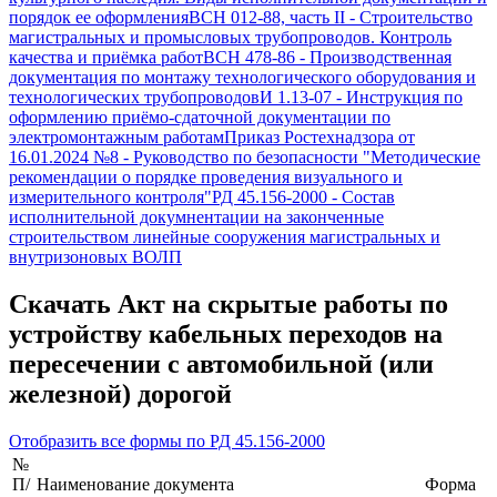
порядок ее оформления
ВСН 012-88, часть II
-
Строительство
магистральных и промысловых трубопроводов. Контроль
качества и приёмка работ
ВСН 478-86
-
Производственная
документация по монтажу технологического оборудования и
технологических трубопроводов
И 1.13-07
-
Инструкция по
оформлению приёмо-сдаточной документации по
электромонтажным работам
Приказ Ростехнадзора от
16.01.2024 №8
-
Руководство по безопасности "Методические
рекомендации о порядке проведения визуального и
измерительного контроля"
РД 45.156-2000
-
Состав
исполнительной докумнентации на законченные
строительством линейные сооружения магистральных и
внутризоновых ВОЛП
Скачать
Акт на скрытые работы по
устройству кабельных переходов на
пересечении с автомобильной (или
железной) дорогой
Отобразить все формы по
РД 45.156-2000
№
П/
Наименование документа
Форма