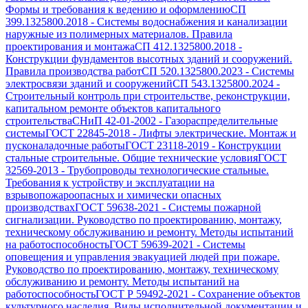
Формы и требования к ведению и оформлению
СП
399.1325800.2018
-
Системы водоснабжения и канализации
наружные из полимерных материалов. Правила
проектирования и монтажа
СП 412.1325800.2018
-
Конструкции фундаментов высотных зданий и сооружений.
Правила производства работ
СП 520.1325800.2023
-
Системы
электросвязи зданий и сооружений
СП 543.1325800.2024
-
Строительный контроль при строительстве, реконструкции,
капитальном ремонте объектов капитального
строительства
СНиП 42-01-2002
-
Газораспределительные
системы
ГОСТ 22845-2018
-
Лифты электрические. Монтаж и
пусконаладочные работы
ГОСТ 23118-2019
-
Конструкции
стальные строительные. Общие технические условия
ГОСТ
32569-2013
-
Трубопроводы технологические стальные.
Требования к устройству и эксплуатации на
взрывопожароопасных и химически опасных
производствах
ГОСТ 59638-2021
-
Системы пожарной
сигнализации. Руководство по проектированию, монтажу,
техническому обслуживанию и ремонту. Методы испытаний
на работоспособность
ГОСТ 59639-2021
-
Системы
оповещения и управления эвакуацией людей при пожаре.
Руководство по проектированию, монтажу, техническому
обслуживанию и ремонту. Методы испытаний на
работоспособность
ГОСТ Р 59492-2021
-
Сохранение объектов
культурного наследия. Виды исполнительной документации и