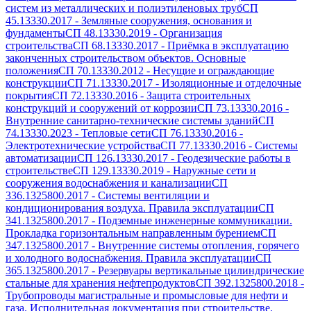
систем из металлических и полиэтиленовых труб
СП
45.13330.2017
-
Земляные сооружения, основания и
фундаменты
СП 48.13330.2019
-
Организация
строительства
СП 68.13330.2017
-
Приёмка в эксплуатацию
законченных строительством объектов. Основные
положения
СП 70.13330.2012
-
Несущие и ограждающие
конструкции
СП 71.13330.2017
-
Изоляционные и отделочные
покрытия
СП 72.13330.2016
-
Защита строительных
конструкций и сооружений от коррозии
СП 73.13330.2016
-
Внутренние санитарно-технические системы зданий
СП
74.13330.2023
-
Тепловые сети
СП 76.13330.2016
-
Электротехнические устройства
СП 77.13330.2016
-
Системы
автоматизации
СП 126.13330.2017
-
Геодезические работы в
строительстве
СП 129.13330.2019
-
Наружные сети и
сооружения водоснабжения и канализации
СП
336.1325800.2017
-
Системы вентиляции и
кондиционирования воздуха. Правила эксплуатации
СП
341.1325800.2017
-
Подземные инженерные коммуникации.
Прокладка горизонтальным направленным бурением
СП
347.1325800.2017
-
Внутренние системы отопления, горячего
и холодного водоснабжения. Правила эксплуатации
СП
365.1325800.2017
-
Резервуары вертикальные цилиндрические
стальные для хранения нефтепродуктов
СП 392.1325800.2018
-
Трубопроводы магистральные и промысловые для нефти и
газа. Исполнительная документация при строительстве.