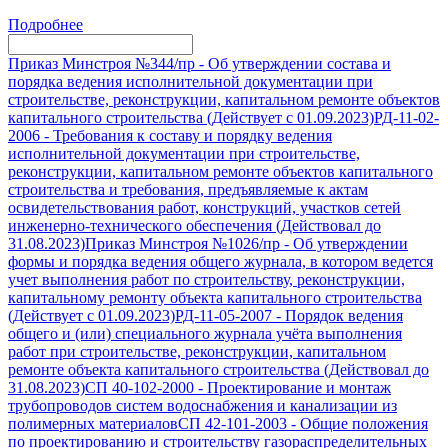
Подробнее
Приказ Минстроя №344/пр
-
Об утверждении состава и
порядка ведения исполнительной документации при
строительстве, реконструкции, капитальном ремонте объектов
капитального строительства (Действует с 01.09.2023)
РД-11-02-
2006
-
Требования к составу и порядку ведения
исполнительной документации при строительстве,
реконструкции, капитальном ремонте объектов капитального
строительства и требования, предъявляемые к актам
освидетельствования работ, конструкций, участков сетей
инженерно-технического обеспечения (Действовал до
31.08.2023)
Приказ Минстроя №1026/пр
-
Об утверждении
формы и порядка ведения общего журнала, в котором ведется
учет выполнения работ по строительству, реконструкции,
капитальному ремонту объекта капитального строительства
(Действует с 01.09.2023)
РД-11-05-2007
-
Порядок ведения
общего и (или) специального журнала учёта выполнения
работ при строительстве, реконструкции, капитальном
ремонте объекта капитального строительства (Действовал до
31.08.2023)
СП 40-102-2000
-
Проектирование и монтаж
трубопроводов систем водоснабжения и канализации из
полимерных материалов
СП 42-101-2003
-
Общие положения
по проектированию и строительству газораспределительных