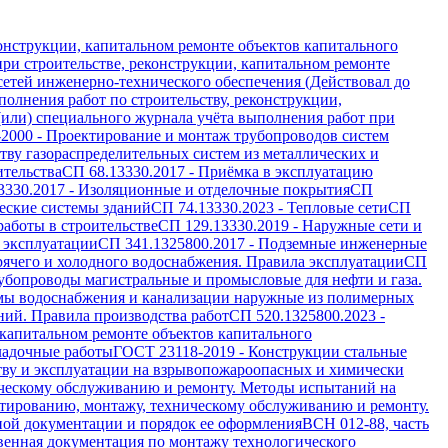
онструкции, капитальном ремонте объектов капитального
ри строительстве, реконструкции, капитальном ремонте
 сетей инженерно-технического обеспечения (Действовал до
олнения работ по строительству, реконструкции,
(или) специального журнала учёта выполнения работ при
-2000
-
Проектирование и монтаж трубопроводов систем
ву газораспределительных систем из металлических и
ительства
СП 68.13330.2017
-
Приёмка в эксплуатацию
3330.2017
-
Изоляционные и отделочные покрытия
СП
еские системы зданий
СП 74.13330.2023
-
Тепловые сети
СП
работы в строительстве
СП 129.13330.2019
-
Наружные сети и
 эксплуатации
СП 341.1325800.2017
-
Подземные инженерные
рячего и холодного водоснабжения. Правила эксплуатации
СП
убопроводы магистральные и промысловые для нефти и газа.
мы водоснабжения и канализации наружные из полимерных
ий. Правила производства работ
СП 520.1325800.2023
-
 капитальном ремонте объектов капитального
ладочные работы
ГОСТ 23118-2019
-
Конструкции стальные
тву и эксплуатации на взрывопожароопасных и химически
ическому обслуживанию и ремонту. Методы испытаний на
тированию, монтажу, техническому обслуживанию и ремонту.
ной документации и порядок ее оформления
ВСН 012-88, часть
венная документация по монтажу технологического