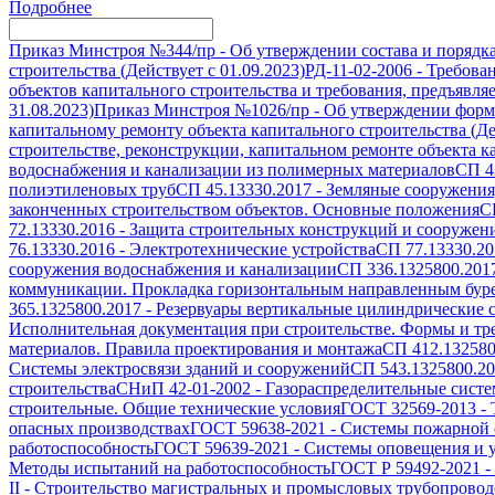
Подробнее
Приказ Минстроя №344/пр
-
Об утверждении состава и порядк
строительства (Действует с 01.09.2023)
РД-11-02-2006
-
Требован
объектов капитального строительства и требования, предъявля
31.08.2023)
Приказ Минстроя №1026/пр
-
Об утверждении формы
капитальному ремонту объекта капитального строительства (Дей
строительстве, реконструкции, капитальном ремонте объекта ка
водоснабжения и канализации из полимерных материалов
СП 4
полиэтиленовых труб
СП 45.13330.2017
-
Земляные сооружения
законченных строительством объектов. Основные положения
С
72.13330.2016
-
Защита строительных конструкций и сооружени
76.13330.2016
-
Электротехнические устройства
СП 77.13330.20
сооружения водоснабжения и канализации
СП 336.1325800.201
коммуникации. Прокладка горизонтальным направленным бур
365.1325800.2017
-
Резервуары вертикальные цилиндрические с
Исполнительная документация при строительстве. Формы и т
материалов. Правила проектирования и монтажа
СП 412.132580
Системы электросвязи зданий и сооружений
СП 543.1325800.2
строительства
СНиП 42-01-2002
-
Газораспределительные сист
строительные. Общие технические условия
ГОСТ 32569-2013
-
опасных производствах
ГОСТ 59638-2021
-
Системы пожарной с
работоспособность
ГОСТ 59639-2021
-
Системы оповещения и у
Методы испытаний на работоспособность
ГОСТ Р 59492-2021
-
II
-
Строительство магистральных и промысловых трубопроводо