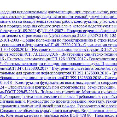
а ведения исполнительной документации при строительстве, рек
ия к составу и порядку ведения исполнительной документации п
емые к актам освидетельствования работ, конструкций, участков
 и порядка ведения общего журнала, в котором ведется учет вып
ствует с 01.09.2023)
РД-11-05-2007
-
Порядок ведения общего и 
питального строительства (Действовал до 31.08.2023)
СП 40-102
2-101-2003
-
Общие положения по проектированию и строительст
, основания и фундаменты
СП 48.13330.2019
-
Организация стро
П 70.13330.2012
-
Несущие и ограждающие конструкции
СП 71.1
й от коррозии
СП 73.13330.2016
-
Внутренние санитарно-технич
16
-
Системы автоматизации
СП 126.13330.2017
-
Геодезические 
7
-
Системы вентиляции и кондиционирования воздуха. Правила
ением
СП 347.1325800.2017
-
Внутренние системы отопления, го
тальные для хранения нефтепродуктов
СП 392.1325800.2018
-
Тр
ребования к ведению и оформлению
СП 399.1325800.2018
-
Систе
0.2018
-
Конструкции фундаментов высотных зданий и сооружен
024
-
Строительный контроль при строительстве, реконструкции,
емы
ГОСТ 22845-2018
-
Лифты электрические. Монтаж и пускона
Трубопроводы технологические стальные. Требования к устройс
игнализации. Руководство по проектированию, монтажу, техн
правления эвакуацией людей при пожаре. Руководство по проек
Сохранение объектов культурного наследия. Виды исполнитель
в. Контроль качества и приёмка работ
ВСН 478-86
-
Производст