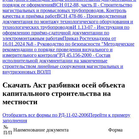
порядок ее оформления
ВСН 012-88, часть II
-
Строительство
магистральных и промысловых трубопроводов. Контроль
качества и приёмка работ
ВСН 478-86
-
Производственная
документация по монтажу технологического оборудования и
технологических трубопроводов
И 1.13-07
-
Инструкция по
оформлению приёмо-сдаточной документации по
электромонтажным работам
Приказ Ростехнадзора от
16.01.2024 №8
-
Руководство по безопасности "Методические
рекомендации о порядке проведения визуального и
измерительного контроля"
РД 45.156-2000
-
Состав
исполнительной докумнентации на законченные
строительством линейные сооружения магистральных и
внутризоновых ВОЛП
Скачать
Акт разбивки осей объекта
капитального строительства на
местности
Отобразить все формы по
РД-11-02-2006
Перейти к примеру
заполнения
№
Наименование документа
Форма
П/П