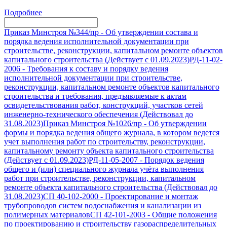
Подробнее
Приказ Минстроя №344/пр
-
Об утверждении состава и
порядка ведения исполнительной документации при
строительстве, реконструкции, капитальном ремонте объектов
капитального строительства (Действует с 01.09.2023)
РД-11-02-
2006
-
Требования к составу и порядку ведения
исполнительной документации при строительстве,
реконструкции, капитальном ремонте объектов капитального
строительства и требования, предъявляемые к актам
освидетельствования работ, конструкций, участков сетей
инженерно-технического обеспечения (Действовал до
31.08.2023)
Приказ Минстроя №1026/пр
-
Об утверждении
формы и порядка ведения общего журнала, в котором ведется
учет выполнения работ по строительству, реконструкции,
капитальному ремонту объекта капитального строительства
(Действует с 01.09.2023)
РД-11-05-2007
-
Порядок ведения
общего и (или) специального журнала учёта выполнения
работ при строительстве, реконструкции, капитальном
ремонте объекта капитального строительства (Действовал до
31.08.2023)
СП 40-102-2000
-
Проектирование и монтаж
трубопроводов систем водоснабжения и канализации из
полимерных материалов
СП 42-101-2003
-
Общие положения
по проектированию и строительству газораспределительных