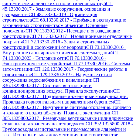
систем из металлических и полиэтиленовых труб
СП
45.13330.2017
-
Земляные сооружения, основания и
фундаменты
СП 48.13330.2019
-
Организация
строительства
СП 68.13330.2017
-
Приёмка в эксплуатацию
законченных строительством объектов. Основные
положения
СП 70.13330.2012
-
Несущие и ограждающие
конструкции
СП 71.13330.2017
-
Изоляционные и отделочные
покрытия
СП 72.13330.2016
-
Защита строительных
конструкций и сооружений от коррозии
СП 73.13330.2016
-
Внутренние санитарно-технические системы зданий
СП
74.13330.2023
-
Тепловые сети
СП 76.13330.2016
-
Электротехнические устройства
СП 77.13330.2016
-
Системы
автоматизации
СП 126.13330.2017
-
Геодезические работы в
строительстве
СП 129.13330.2019
-
Наружные сети и
сооружения водоснабжения и канализации
СП
336.1325800.2017
-
Системы вентиляции и
кондиционирования воздуха. Правила эксплуатации
СП
341.1325800.2017
-
Подземные инженерные коммуникации.
Прокладка горизонтальным направленным бурением
СП
347.1325800.2017
-
Внутренние системы отопления, горячего
и холодного водоснабжения. Правила эксплуатации
СП
365.1325800.2017
-
Резервуары вертикальные цилиндрические
стальные для хранения нефтепродуктов
СП 392.1325800.2018
-
Трубопроводы магистральные и промысловые для нефти и
газа. Исполнительная документация при строительстве.