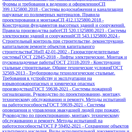
Формы и требования к ведению и оформлению
СП
399.1325800.2018
-
Системы водоснабжения и канализации
наружные из полимерных материалов. Правила
проектирования и монтажа
СП 412.1325800.2018
-
Конструкции фундаментов высотных зданий и сооружений.
Правила производства работ
СП 520.1325800.2023
-
Системы
электросвязи зданий и сооружений
СП 543.1325800.2024
-
Строительный контроль при строительстве, реконструкции,
капитальном ремонте объектов капитального
строительства
СНиП 42-01-2002
-
Газораспределительные
системы
ГОСТ 22845-2018
-
Лифты электрические. Монтаж и
пусконаладочные работы
ГОСТ 23118-2019
-
Конструкции
стальные строительные. Общие технические условия
ГОСТ
32569-2013
-
Трубопроводы технологические стальные.
Требования к устройству и эксплуатации на
взрывопожароопасных и химически опасных
производствах
ГОСТ 59638-2021
-
Системы пожарной
сигнализации. Руководство по проектированию, монтажу,
техническому обслуживанию и ремонту. Методы испытаний
на работоспособность
ГОСТ 59639-2021
-
Системы
оповещения и управления эвакуацией людей при пожаре.
Руководство по проектированию, монтажу, техническому
обслуживанию и ремонту. Методы испытаний на
работоспособность
ГОСТ Р 59492-2021
-
Сохранение объектов
культурного наследия. Виды исполнительной документации и