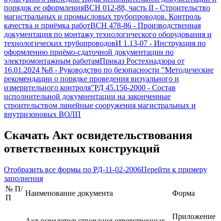
порядок ее оформления
ВСН 012-88, часть II
-
Строительство
магистральных и промысловых трубопроводов. Контроль
качества и приёмка работ
ВСН 478-86
-
Производственная
документация по монтажу технологического оборудования и
технологических трубопроводов
И 1.13-07
-
Инструкция по
оформлению приёмо-сдаточной документации по
электромонтажным работам
Приказ Ростехнадзора от
16.01.2024 №8
-
Руководство по безопасности "Методические
рекомендации о порядке проведения визуального и
измерительного контроля"
РД 45.156-2000
-
Состав
исполнительной докумнентации на законченные
строительством линейные сооружения магистральных и
внутризоновых ВОЛП
Скачать
Акт освидетельствования
ответственных конструкций
Отобразить все формы по
РД-11-02-2006
Перейти к примеру
заполнения
№ П/
Наименование документа
Форма
П
Приложение
Акт освидетельствования ответственных