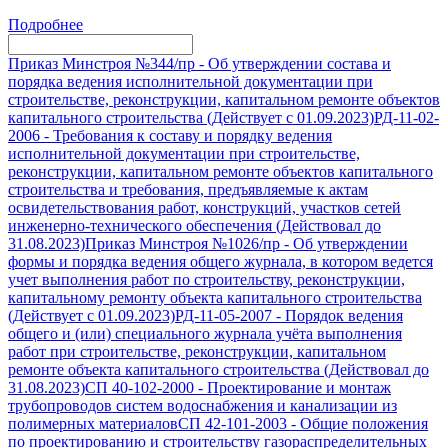
Подробнее
Приказ Минстроя №344/пр
-
Об утверждении состава и
порядка ведения исполнительной документации при
строительстве, реконструкции, капитальном ремонте объектов
капитального строительства (Действует с 01.09.2023)
РД-11-02-
2006
-
Требования к составу и порядку ведения
исполнительной документации при строительстве,
реконструкции, капитальном ремонте объектов капитального
строительства и требования, предъявляемые к актам
освидетельствования работ, конструкций, участков сетей
инженерно-технического обеспечения (Действовал до
31.08.2023)
Приказ Минстроя №1026/пр
-
Об утверждении
формы и порядка ведения общего журнала, в котором ведется
учет выполнения работ по строительству, реконструкции,
капитальному ремонту объекта капитального строительства
(Действует с 01.09.2023)
РД-11-05-2007
-
Порядок ведения
общего и (или) специального журнала учёта выполнения
работ при строительстве, реконструкции, капитальном
ремонте объекта капитального строительства (Действовал до
31.08.2023)
СП 40-102-2000
-
Проектирование и монтаж
трубопроводов систем водоснабжения и канализации из
полимерных материалов
СП 42-101-2003
-
Общие положения
по проектированию и строительству газораспределительных