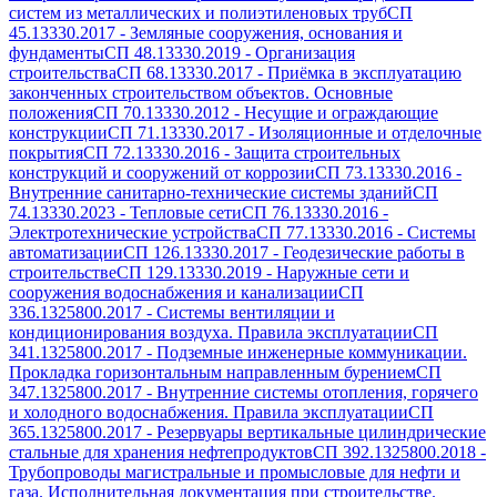
систем из металлических и полиэтиленовых труб
СП
45.13330.2017
-
Земляные сооружения, основания и
фундаменты
СП 48.13330.2019
-
Организация
строительства
СП 68.13330.2017
-
Приёмка в эксплуатацию
законченных строительством объектов. Основные
положения
СП 70.13330.2012
-
Несущие и ограждающие
конструкции
СП 71.13330.2017
-
Изоляционные и отделочные
покрытия
СП 72.13330.2016
-
Защита строительных
конструкций и сооружений от коррозии
СП 73.13330.2016
-
Внутренние санитарно-технические системы зданий
СП
74.13330.2023
-
Тепловые сети
СП 76.13330.2016
-
Электротехнические устройства
СП 77.13330.2016
-
Системы
автоматизации
СП 126.13330.2017
-
Геодезические работы в
строительстве
СП 129.13330.2019
-
Наружные сети и
сооружения водоснабжения и канализации
СП
336.1325800.2017
-
Системы вентиляции и
кондиционирования воздуха. Правила эксплуатации
СП
341.1325800.2017
-
Подземные инженерные коммуникации.
Прокладка горизонтальным направленным бурением
СП
347.1325800.2017
-
Внутренние системы отопления, горячего
и холодного водоснабжения. Правила эксплуатации
СП
365.1325800.2017
-
Резервуары вертикальные цилиндрические
стальные для хранения нефтепродуктов
СП 392.1325800.2018
-
Трубопроводы магистральные и промысловые для нефти и
газа. Исполнительная документация при строительстве.