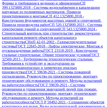
Формы и требования к ведению и оформлению
СП
399.1325800.2018
-
Системы водоснабжения и канализации
наружные из полимерных материалов. Правила
проектирования и монтажа
СП 412.1325800.2018
-
Конструкции фундаментов высотных зданий и сооружений.
Правила производства работ
СП 520.1325800.2023
-
Системы
электросвязи зданий и сооружений
СП 543.1325800.2024
-
Строительный контроль при строительстве, реконструкции,
капитальном ремонте объектов капитального
строительства
СНиП 42-01-2002
-
Газораспределительные
системы
ГОСТ 22845-2018
-
Лифты электрические. Монтаж и
пусконаладочные работы
ГОСТ 23118-2019
-
Конструкции
стальные строительные. Общие технические условия
ГОСТ
32569-2013
-
Трубопроводы технологические стальные.
Требования к устройству и эксплуатации на
взрывопожароопасных и химически опасных
производствах
ГОСТ 59638-2021
-
Системы пожарной
сигнализации. Руководство по проектированию, монтажу,
техническому обслуживанию и ремонту. Методы испытаний
на работоспособность
ГОСТ 59639-2021
-
Системы
оповещения и управления эвакуацией людей при пожаре.
Руководство по проектированию, монтажу, техническому
обслуживанию и ремонту. Методы испытаний на
работоспособность
ГОСТ Р 59492-2021
-
Сохранение объектов
культурного наследия. Виды исполнительной документации и