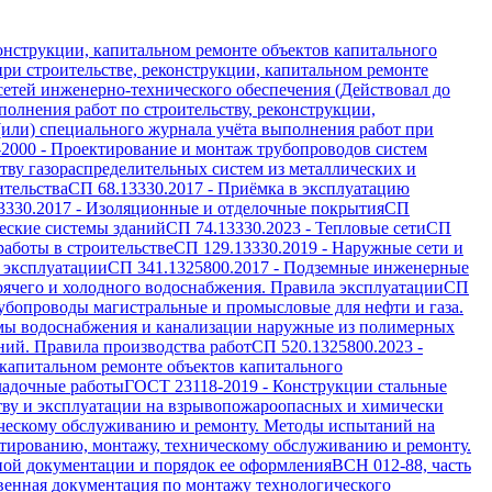
онструкции, капитальном ремонте объектов капитального
ри строительстве, реконструкции, капитальном ремонте
 сетей инженерно-технического обеспечения (Действовал до
олнения работ по строительству, реконструкции,
(или) специального журнала учёта выполнения работ при
-2000
-
Проектирование и монтаж трубопроводов систем
ву газораспределительных систем из металлических и
ительства
СП 68.13330.2017
-
Приёмка в эксплуатацию
3330.2017
-
Изоляционные и отделочные покрытия
СП
еские системы зданий
СП 74.13330.2023
-
Тепловые сети
СП
работы в строительстве
СП 129.13330.2019
-
Наружные сети и
 эксплуатации
СП 341.1325800.2017
-
Подземные инженерные
рячего и холодного водоснабжения. Правила эксплуатации
СП
убопроводы магистральные и промысловые для нефти и газа.
мы водоснабжения и канализации наружные из полимерных
ий. Правила производства работ
СП 520.1325800.2023
-
 капитальном ремонте объектов капитального
ладочные работы
ГОСТ 23118-2019
-
Конструкции стальные
тву и эксплуатации на взрывопожароопасных и химически
ическому обслуживанию и ремонту. Методы испытаний на
тированию, монтажу, техническому обслуживанию и ремонту.
ной документации и порядок ее оформления
ВСН 012-88, часть
венная документация по монтажу технологического