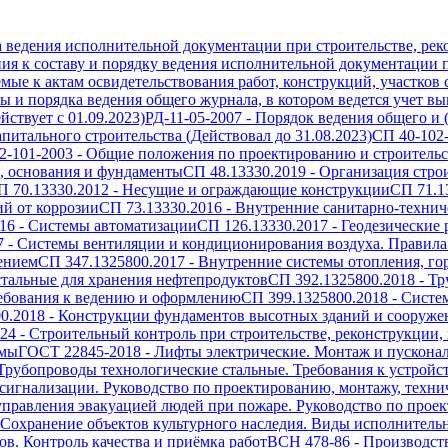
а ведения исполнительной документации при строительстве, рек
ия к составу и порядку ведения исполнительной документации п
емые к актам освидетельствования работ, конструкций, участков
 и порядка ведения общего журнала, в котором ведется учет вып
ствует с 01.09.2023)
РД-11-05-2007
-
Порядок ведения общего и 
питального строительства (Действовал до 31.08.2023)
СП 40-102
2-101-2003
-
Общие положения по проектированию и строительст
, основания и фундаменты
СП 48.13330.2019
-
Организация стро
П 70.13330.2012
-
Несущие и ограждающие конструкции
СП 71.1
й от коррозии
СП 73.13330.2016
-
Внутренние санитарно-технич
16
-
Системы автоматизации
СП 126.13330.2017
-
Геодезические 
7
-
Системы вентиляции и кондиционирования воздуха. Правила
ением
СП 347.1325800.2017
-
Внутренние системы отопления, го
тальные для хранения нефтепродуктов
СП 392.1325800.2018
-
Тр
ребования к ведению и оформлению
СП 399.1325800.2018
-
Систе
0.2018
-
Конструкции фундаментов высотных зданий и сооружен
024
-
Строительный контроль при строительстве, реконструкции,
емы
ГОСТ 22845-2018
-
Лифты электрические. Монтаж и пускона
Трубопроводы технологические стальные. Требования к устройс
игнализации. Руководство по проектированию, монтажу, техн
правления эвакуацией людей при пожаре. Руководство по проек
Сохранение объектов культурного наследия. Виды исполнитель
в. Контроль качества и приёмка работ
ВСН 478-86
-
Производст