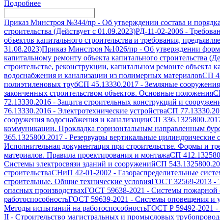
Подробнее
Приказ Минстроя №344/пр
-
Об утверждении состава и порядк
строительства (Действует с 01.09.2023)
РД-11-02-2006
-
Требован
объектов капитального строительства и требования, предъявля
31.08.2023)
Приказ Минстроя №1026/пр
-
Об утверждении формы
капитальному ремонту объекта капитального строительства (Дей
строительстве, реконструкции, капитальном ремонте объекта ка
водоснабжения и канализации из полимерных материалов
СП 4
полиэтиленовых труб
СП 45.13330.2017
-
Земляные сооружения
законченных строительством объектов. Основные положения
С
72.13330.2016
-
Защита строительных конструкций и сооружени
76.13330.2016
-
Электротехнические устройства
СП 77.13330.20
сооружения водоснабжения и канализации
СП 336.1325800.201
коммуникации. Прокладка горизонтальным направленным бур
365.1325800.2017
-
Резервуары вертикальные цилиндрические с
Исполнительная документация при строительстве. Формы и т
материалов. Правила проектирования и монтажа
СП 412.132580
Системы электросвязи зданий и сооружений
СП 543.1325800.2
строительства
СНиП 42-01-2002
-
Газораспределительные сист
строительные. Общие технические условия
ГОСТ 32569-2013
-
опасных производствах
ГОСТ 59638-2021
-
Системы пожарной с
работоспособность
ГОСТ 59639-2021
-
Системы оповещения и у
Методы испытаний на работоспособность
ГОСТ Р 59492-2021
-
II
-
Строительство магистральных и промысловых трубопроводо