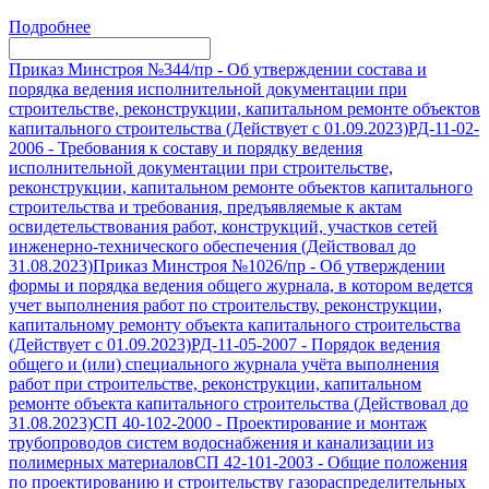
Подробнее
Приказ Минстроя №344/пр
-
Об утверждении состава и
порядка ведения исполнительной документации при
строительстве, реконструкции, капитальном ремонте объектов
капитального строительства (Действует с 01.09.2023)
РД-11-02-
2006
-
Требования к составу и порядку ведения
исполнительной документации при строительстве,
реконструкции, капитальном ремонте объектов капитального
строительства и требования, предъявляемые к актам
освидетельствования работ, конструкций, участков сетей
инженерно-технического обеспечения (Действовал до
31.08.2023)
Приказ Минстроя №1026/пр
-
Об утверждении
формы и порядка ведения общего журнала, в котором ведется
учет выполнения работ по строительству, реконструкции,
капитальному ремонту объекта капитального строительства
(Действует с 01.09.2023)
РД-11-05-2007
-
Порядок ведения
общего и (или) специального журнала учёта выполнения
работ при строительстве, реконструкции, капитальном
ремонте объекта капитального строительства (Действовал до
31.08.2023)
СП 40-102-2000
-
Проектирование и монтаж
трубопроводов систем водоснабжения и канализации из
полимерных материалов
СП 42-101-2003
-
Общие положения
по проектированию и строительству газораспределительных