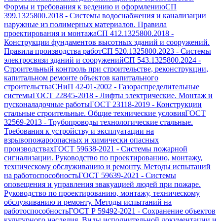
Формы и требования к ведению и оформлению
СП
399.1325800.2018
-
Системы водоснабжения и канализации
наружные из полимерных материалов. Правила
проектирования и монтажа
СП 412.1325800.2018
-
Конструкции фундаментов высотных зданий и сооружений.
Правила производства работ
СП 520.1325800.2023
-
Системы
электросвязи зданий и сооружений
СП 543.1325800.2024
-
Строительный контроль при строительстве, реконструкции,
капитальном ремонте объектов капитального
строительства
СНиП 42-01-2002
-
Газораспределительные
системы
ГОСТ 22845-2018
-
Лифты электрические. Монтаж и
пусконаладочные работы
ГОСТ 23118-2019
-
Конструкции
стальные строительные. Общие технические условия
ГОСТ
32569-2013
-
Трубопроводы технологические стальные.
Требования к устройству и эксплуатации на
взрывопожароопасных и химически опасных
производствах
ГОСТ 59638-2021
-
Системы пожарной
сигнализации. Руководство по проектированию, монтажу,
техническому обслуживанию и ремонту. Методы испытаний
на работоспособность
ГОСТ 59639-2021
-
Системы
оповещения и управления эвакуацией людей при пожаре.
Руководство по проектированию, монтажу, техническому
обслуживанию и ремонту. Методы испытаний на
работоспособность
ГОСТ Р 59492-2021
-
Сохранение объектов
культурного наследия. Виды исполнительной документации и