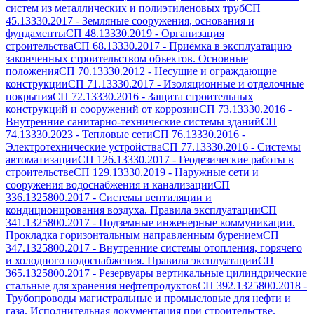
систем из металлических и полиэтиленовых труб
СП
45.13330.2017
-
Земляные сооружения, основания и
фундаменты
СП 48.13330.2019
-
Организация
строительства
СП 68.13330.2017
-
Приёмка в эксплуатацию
законченных строительством объектов. Основные
положения
СП 70.13330.2012
-
Несущие и ограждающие
конструкции
СП 71.13330.2017
-
Изоляционные и отделочные
покрытия
СП 72.13330.2016
-
Защита строительных
конструкций и сооружений от коррозии
СП 73.13330.2016
-
Внутренние санитарно-технические системы зданий
СП
74.13330.2023
-
Тепловые сети
СП 76.13330.2016
-
Электротехнические устройства
СП 77.13330.2016
-
Системы
автоматизации
СП 126.13330.2017
-
Геодезические работы в
строительстве
СП 129.13330.2019
-
Наружные сети и
сооружения водоснабжения и канализации
СП
336.1325800.2017
-
Системы вентиляции и
кондиционирования воздуха. Правила эксплуатации
СП
341.1325800.2017
-
Подземные инженерные коммуникации.
Прокладка горизонтальным направленным бурением
СП
347.1325800.2017
-
Внутренние системы отопления, горячего
и холодного водоснабжения. Правила эксплуатации
СП
365.1325800.2017
-
Резервуары вертикальные цилиндрические
стальные для хранения нефтепродуктов
СП 392.1325800.2018
-
Трубопроводы магистральные и промысловые для нефти и
газа. Исполнительная документация при строительстве.