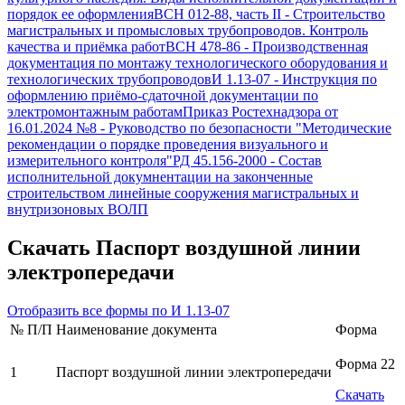
порядок ее оформления
ВСН 012-88, часть II
-
Строительство
магистральных и промысловых трубопроводов. Контроль
качества и приёмка работ
ВСН 478-86
-
Производственная
документация по монтажу технологического оборудования и
технологических трубопроводов
И 1.13-07
-
Инструкция по
оформлению приёмо-сдаточной документации по
электромонтажным работам
Приказ Ростехнадзора от
16.01.2024 №8
-
Руководство по безопасности "Методические
рекомендации о порядке проведения визуального и
измерительного контроля"
РД 45.156-2000
-
Состав
исполнительной докумнентации на законченные
строительством линейные сооружения магистральных и
внутризоновых ВОЛП
Скачать
Паспорт воздушной линии
электропередачи
Отобразить все формы по
И 1.13-07
№ П/П
Наименование документа
Форма
Форма 22
1
Паспорт воздушной линии электропередачи
Скачать