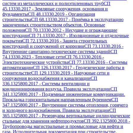
систем из металлических и полиэтиленовых труб
СП
45.13330.2017
-
Земляные сооружения, основания и
фундаменты
СП 48.13330.2019
-
Организация
строительства
СП 68.13330.2017
-
Приёмка в эксплуатацию
законченных строительством объектов. Основные
положения
СП 70.13330.2012
-
Несущие и ограждающие
конструкции
СП 71.13330.2017
-
Изоляционные и отделочные
покрытия
СП 72.13330.2016
-
Защита строительных
конструкций и сооружений от коррозии
СП 73.13330.2016
-
Внутренние санитарно-технические системы зданий
СП
74.13330.2023
-
Тепловые сети
СП 76.13330.2016
-
Электротехнические устройства
СП 77.13330.2016
-
Системы
автоматизации
СП 126.13330.2017
-
Геодезические работы в
строительстве
СП 129.13330.2019
-
Наружные сети и
сооружения водоснабжения и канализации
СП
336.1325800.2017
-
Системы вентиляции и
кондиционирования воздуха. Правила эксплуатации
СП
341.1325800.2017
-
Подземные инженерные коммуникации.
Прокладка горизонтальным направленным бурением
СП
347.1325800.2017
-
Внутренние системы отопления, горячего
и холодного водоснабжения. Правила эксплуатации
СП
365.1325800.2017
-
Резервуары вертикальные цилиндрические
стальные для хранения нефтепродуктов
СП 392.1325800.2018
-
Трубопроводы магистральные и промысловые для нефти и
газа. Исполнительная документация при строительстве.