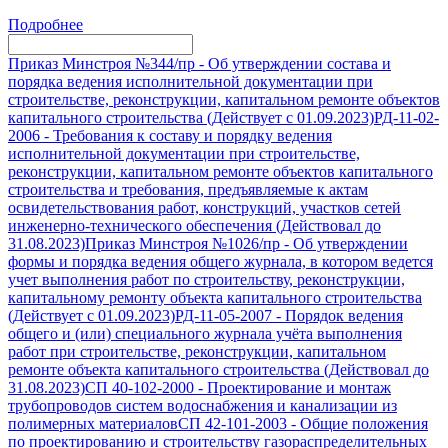
Подробнее
Приказ Минстроя №344/пр
-
Об утверждении состава и
порядка ведения исполнительной документации при
строительстве, реконструкции, капитальном ремонте объектов
капитального строительства (Действует с 01.09.2023)
РД-11-02-
2006
-
Требования к составу и порядку ведения
исполнительной документации при строительстве,
реконструкции, капитальном ремонте объектов капитального
строительства и требования, предъявляемые к актам
освидетельствования работ, конструкций, участков сетей
инженерно-технического обеспечения (Действовал до
31.08.2023)
Приказ Минстроя №1026/пр
-
Об утверждении
формы и порядка ведения общего журнала, в котором ведется
учет выполнения работ по строительству, реконструкции,
капитальному ремонту объекта капитального строительства
(Действует с 01.09.2023)
РД-11-05-2007
-
Порядок ведения
общего и (или) специального журнала учёта выполнения
работ при строительстве, реконструкции, капитальном
ремонте объекта капитального строительства (Действовал до
31.08.2023)
СП 40-102-2000
-
Проектирование и монтаж
трубопроводов систем водоснабжения и канализации из
полимерных материалов
СП 42-101-2003
-
Общие положения
по проектированию и строительству газораспределительных