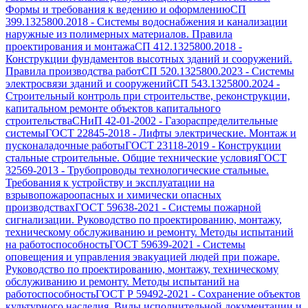
Формы и требования к ведению и оформлению
СП
399.1325800.2018
-
Системы водоснабжения и канализации
наружные из полимерных материалов. Правила
проектирования и монтажа
СП 412.1325800.2018
-
Конструкции фундаментов высотных зданий и сооружений.
Правила производства работ
СП 520.1325800.2023
-
Системы
электросвязи зданий и сооружений
СП 543.1325800.2024
-
Строительный контроль при строительстве, реконструкции,
капитальном ремонте объектов капитального
строительства
СНиП 42-01-2002
-
Газораспределительные
системы
ГОСТ 22845-2018
-
Лифты электрические. Монтаж и
пусконаладочные работы
ГОСТ 23118-2019
-
Конструкции
стальные строительные. Общие технические условия
ГОСТ
32569-2013
-
Трубопроводы технологические стальные.
Требования к устройству и эксплуатации на
взрывопожароопасных и химически опасных
производствах
ГОСТ 59638-2021
-
Системы пожарной
сигнализации. Руководство по проектированию, монтажу,
техническому обслуживанию и ремонту. Методы испытаний
на работоспособность
ГОСТ 59639-2021
-
Системы
оповещения и управления эвакуацией людей при пожаре.
Руководство по проектированию, монтажу, техническому
обслуживанию и ремонту. Методы испытаний на
работоспособность
ГОСТ Р 59492-2021
-
Сохранение объектов
культурного наследия. Виды исполнительной документации и