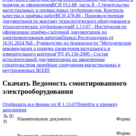
порядок ее оформления
ВСН 012-88, часть II
-
Строительство
магистральных и промысловых трубопроводов. Контроль
качества и приёмка работ
ВСН 478-86
-
Производственная
документация по монтажу технологического оборудования и
технологических трубопроводов
И 1.13-07
-
Инструкция по
оформлению приёмо-сдаточной документации по
электромонтажным работам
Приказ Ростехнадзора от
16.01.2024 №8
-
Руководство по безопасности "Методические
рекомендации о порядке проведения визуального и
измерительного контроля"
РД 45.156-2000
-
Состав
исполнительной докумнентации на законченные
строительством линейные сооружения магистральных и
внутризоновых ВОЛП
Скачать
Ведомость смонтированного
электрооборудования
Отобразить все формы по
И 1.13-07
Перейти к примеру
заполнения
№ П/
Наименование документа
Форма
П
Форма
Ведомость смонтированного