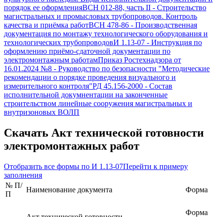
порядок ее оформления
ВСН 012-88, часть II
-
Строительство
магистральных и промысловых трубопроводов. Контроль
качества и приёмка работ
ВСН 478-86
-
Производственная
документация по монтажу технологического оборудования и
технологических трубопроводов
И 1.13-07
-
Инструкция по
оформлению приёмо-сдаточной документации по
электромонтажным работам
Приказ Ростехнадзора от
16.01.2024 №8
-
Руководство по безопасности "Методические
рекомендации о порядке проведения визуального и
измерительного контроля"
РД 45.156-2000
-
Состав
исполнительной докумнентации на законченные
строительством линейные сооружения магистральных и
внутризоновых ВОЛП
Скачать
Акт технической готовности
электромонтажных работ
Отобразить все формы по
И 1.13-07
Перейти к примеру
заполнения
№ П/
Наименование документа
Форма
П
Форма
Акт технической готовности