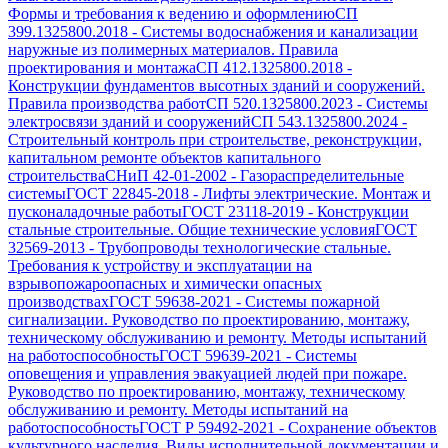
Формы и требования к ведению и оформлению
СП
399.1325800.2018
-
Системы водоснабжения и канализации
наружные из полимерных материалов. Правила
проектирования и монтажа
СП 412.1325800.2018
-
Конструкции фундаментов высотных зданий и сооружений.
Правила производства работ
СП 520.1325800.2023
-
Системы
электросвязи зданий и сооружений
СП 543.1325800.2024
-
Строительный контроль при строительстве, реконструкции,
капитальном ремонте объектов капитального
строительства
СНиП 42-01-2002
-
Газораспределительные
системы
ГОСТ 22845-2018
-
Лифты электрические. Монтаж и
пусконаладочные работы
ГОСТ 23118-2019
-
Конструкции
стальные строительные. Общие технические условия
ГОСТ
32569-2013
-
Трубопроводы технологические стальные.
Требования к устройству и эксплуатации на
взрывопожароопасных и химически опасных
производствах
ГОСТ 59638-2021
-
Системы пожарной
сигнализации. Руководство по проектированию, монтажу,
техническому обслуживанию и ремонту. Методы испытаний
на работоспособность
ГОСТ 59639-2021
-
Системы
оповещения и управления эвакуацией людей при пожаре.
Руководство по проектированию, монтажу, техническому
обслуживанию и ремонту. Методы испытаний на
работоспособность
ГОСТ Р 59492-2021
-
Сохранение объектов
культурного наследия. Виды исполнительной документации и