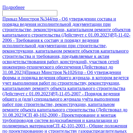
Подробнее
Приказ Минстроя №344/пр
-
Об утверждении состава и
порядка ведения исполнительной документации при
строительстве, реконструкции, капитальном ремонте объектов
капитального строительства (Действует с 01.09.2023)
РД-11-02-
2006
-
Требования к составу и порядку ведения
исполнительной документации при строительстве,
реконструкции, капитальном ремонте объектов капитального
строительства и требования, предъявляемые к актам
освидетельствования работ, конструкций, участков сетей
инженерно-технического обеспечения (Действовал до
31.08.2023)
Приказ Минстроя №1026/пр
-
Об утверждении
формы и порядка ведения общего журнала, в котором ведется
учет выполнения работ по строительству, реконструкции,
капитальному ремонту объекта капитального строительства
(Действует с 01.09.2023)
РД-11-05-2007
-
Порядок ведения
общего и (или) специального журнала учёта выполнения
работ при строительстве, реконструкции, капитальном
ремонте объекта капитального строительства (Действовал до
31.08.2023)
СП 40-102-2000
-
Проектирование и монтаж
трубопроводов систем водоснабжения и канализации из
полимерных материалов
СП 42-101-2003
-
Общие положения
по проектированию и строительству газораспределительных