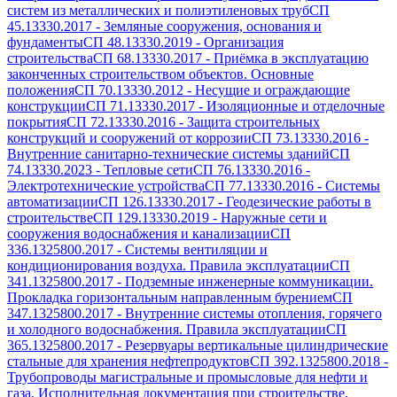
систем из металлических и полиэтиленовых труб
СП
45.13330.2017
-
Земляные сооружения, основания и
фундаменты
СП 48.13330.2019
-
Организация
строительства
СП 68.13330.2017
-
Приёмка в эксплуатацию
законченных строительством объектов. Основные
положения
СП 70.13330.2012
-
Несущие и ограждающие
конструкции
СП 71.13330.2017
-
Изоляционные и отделочные
покрытия
СП 72.13330.2016
-
Защита строительных
конструкций и сооружений от коррозии
СП 73.13330.2016
-
Внутренние санитарно-технические системы зданий
СП
74.13330.2023
-
Тепловые сети
СП 76.13330.2016
-
Электротехнические устройства
СП 77.13330.2016
-
Системы
автоматизации
СП 126.13330.2017
-
Геодезические работы в
строительстве
СП 129.13330.2019
-
Наружные сети и
сооружения водоснабжения и канализации
СП
336.1325800.2017
-
Системы вентиляции и
кондиционирования воздуха. Правила эксплуатации
СП
341.1325800.2017
-
Подземные инженерные коммуникации.
Прокладка горизонтальным направленным бурением
СП
347.1325800.2017
-
Внутренние системы отопления, горячего
и холодного водоснабжения. Правила эксплуатации
СП
365.1325800.2017
-
Резервуары вертикальные цилиндрические
стальные для хранения нефтепродуктов
СП 392.1325800.2018
-
Трубопроводы магистральные и промысловые для нефти и
газа. Исполнительная документация при строительстве.