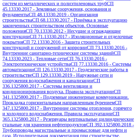
систем из металлических и полиэтиленовых труб
СП
45.13330.2017
-
Земляные сооружения, основания и
фундаменты
СП 48.13330.2019
-
Организация
строительства
СП 68.13330.2017
-
Приёмка в эксплуатацию
законченных строительством объектов. Основные
положения
СП 70.13330.2012
-
Несущие и ограждающие
конструкции
СП 71.13330.2017
-
Изоляционные и отделочные
покрытия
СП 72.13330.2016
-
Защита строительных
конструкций и сооружений от коррозии
СП 73.13330.2016
-
Внутренние санитарно-технические системы зданий
СП
74.13330.2023
-
Тепловые сети
СП 76.13330.2016
-
Электротехнические устройства
СП 77.13330.2016
-
Системы
автоматизации
СП 126.13330.2017
-
Геодезические работы в
строительстве
СП 129.13330.2019
-
Наружные сети и
сооружения водоснабжения и канализации
СП
336.1325800.2017
-
Системы вентиляции и
кондиционирования воздуха. Правила эксплуатации
СП
341.1325800.2017
-
Подземные инженерные коммуникации.
Прокладка горизонтальным направленным бурением
СП
347.1325800.2017
-
Внутренние системы отопления, горячего
и холодного водоснабжения. Правила эксплуатации
СП
365.1325800.2017
-
Резервуары вертикальные цилиндрические
стальные для хранения нефтепродуктов
СП 392.1325800.2018
-
Трубопроводы магистральные и промысловые для нефти и
газа. Исполнительная документация при строительстве.