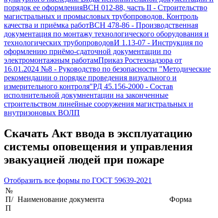
порядок ее оформления
ВСН 012-88, часть II
-
Строительство
магистральных и промысловых трубопроводов. Контроль
качества и приёмка работ
ВСН 478-86
-
Производственная
документация по монтажу технологического оборудования и
технологических трубопроводов
И 1.13-07
-
Инструкция по
оформлению приёмо-сдаточной документации по
электромонтажным работам
Приказ Ростехнадзора от
16.01.2024 №8
-
Руководство по безопасности "Методические
рекомендации о порядке проведения визуального и
измерительного контроля"
РД 45.156-2000
-
Состав
исполнительной докумнентации на законченные
строительством линейные сооружения магистральных и
внутризоновых ВОЛП
Скачать
Акт ввода в эксплуатацию
системы оповещения и управления
эвакуацией людей при пожаре
Отобразить все формы по
ГОСТ 59639-2021
№
П/
Наименование документа
Форма
П