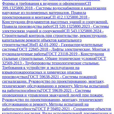
Формы и требования к ведению и оформлению
СП
399.1325800.2018
-
Системы водоснабжения и канализации
наружные из полимерных материалов. Правила
проектирования и монтажа
СП 412.1325800.2018
-
Конструкции фундаментов высотных зданий и сооружений.
Правила производства работ
СП 520.1325800.2023
-
Системы
электросвязи зданий и сооружений
СП 543.1325800.2024
-
Строительный контроль при строительстве, реконструкции,
капитальном ремонте объектов капитального
строительства
СНиП 42-01-2002
-
Газораспределительные
системы
ГОСТ 22845-2018
-
Лифты электрические. Монтаж и
пусконаладочные работы
ГОСТ 23118-2019
-
Конструкции
стальные строительные. Общие технические условия
ГОСТ
32569-2013
-
Трубопроводы технологические стальные.
Требования к устройству и эксплуатации на
взрывопожароопасных и химически опасных
производствах
ГОСТ 59638-2021
-
Системы пожарной
сигнализации. Руководство по проектированию, монтажу,
техническому обслуживанию и ремонту. Методы испытаний
на работоспособность
ГОСТ 59639-2021
-
Системы
оповещения и управления эвакуацией людей при пожаре.
Руководство по проектированию, монтажу, техническому
обслуживанию и ремонту. Методы испытаний на
работоспособность
ГОСТ Р 59492-2021
-
Сохранение объектов
культурного наследия. Виды исполнительной документации и