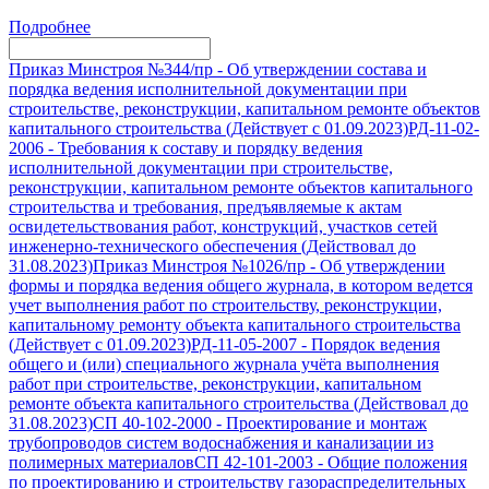
Подробнее
Приказ Минстроя №344/пр
-
Об утверждении состава и
порядка ведения исполнительной документации при
строительстве, реконструкции, капитальном ремонте объектов
капитального строительства (Действует с 01.09.2023)
РД-11-02-
2006
-
Требования к составу и порядку ведения
исполнительной документации при строительстве,
реконструкции, капитальном ремонте объектов капитального
строительства и требования, предъявляемые к актам
освидетельствования работ, конструкций, участков сетей
инженерно-технического обеспечения (Действовал до
31.08.2023)
Приказ Минстроя №1026/пр
-
Об утверждении
формы и порядка ведения общего журнала, в котором ведется
учет выполнения работ по строительству, реконструкции,
капитальному ремонту объекта капитального строительства
(Действует с 01.09.2023)
РД-11-05-2007
-
Порядок ведения
общего и (или) специального журнала учёта выполнения
работ при строительстве, реконструкции, капитальном
ремонте объекта капитального строительства (Действовал до
31.08.2023)
СП 40-102-2000
-
Проектирование и монтаж
трубопроводов систем водоснабжения и канализации из
полимерных материалов
СП 42-101-2003
-
Общие положения
по проектированию и строительству газораспределительных