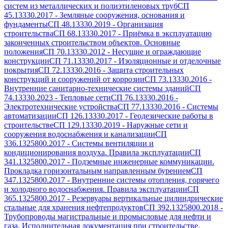
систем из металлических и полиэтиленовых труб
СП
45.13330.2017
-
Земляные сооружения, основания и
фундаменты
СП 48.13330.2019
-
Организация
строительства
СП 68.13330.2017
-
Приёмка в эксплуатацию
законченных строительством объектов. Основные
положения
СП 70.13330.2012
-
Несущие и ограждающие
конструкции
СП 71.13330.2017
-
Изоляционные и отделочные
покрытия
СП 72.13330.2016
-
Защита строительных
конструкций и сооружений от коррозии
СП 73.13330.2016
-
Внутренние санитарно-технические системы зданий
СП
74.13330.2023
-
Тепловые сети
СП 76.13330.2016
-
Электротехнические устройства
СП 77.13330.2016
-
Системы
автоматизации
СП 126.13330.2017
-
Геодезические работы в
строительстве
СП 129.13330.2019
-
Наружные сети и
сооружения водоснабжения и канализации
СП
336.1325800.2017
-
Системы вентиляции и
кондиционирования воздуха. Правила эксплуатации
СП
341.1325800.2017
-
Подземные инженерные коммуникации.
Прокладка горизонтальным направленным бурением
СП
347.1325800.2017
-
Внутренние системы отопления, горячего
и холодного водоснабжения. Правила эксплуатации
СП
365.1325800.2017
-
Резервуары вертикальные цилиндрические
стальные для хранения нефтепродуктов
СП 392.1325800.2018
-
Трубопроводы магистральные и промысловые для нефти и
газа. Исполнительная документация при строительстве.