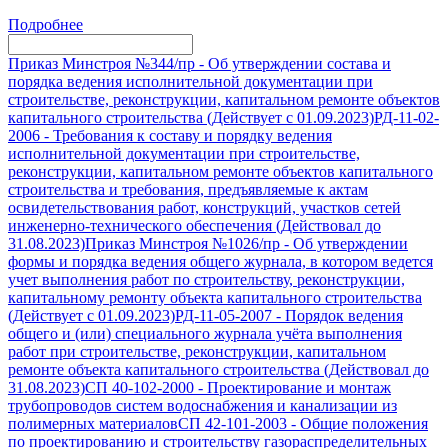
Подробнее
Приказ Минстроя №344/пр
-
Об утверждении состава и
порядка ведения исполнительной документации при
строительстве, реконструкции, капитальном ремонте объектов
капитального строительства (Действует с 01.09.2023)
РД-11-02-
2006
-
Требования к составу и порядку ведения
исполнительной документации при строительстве,
реконструкции, капитальном ремонте объектов капитального
строительства и требования, предъявляемые к актам
освидетельствования работ, конструкций, участков сетей
инженерно-технического обеспечения (Действовал до
31.08.2023)
Приказ Минстроя №1026/пр
-
Об утверждении
формы и порядка ведения общего журнала, в котором ведется
учет выполнения работ по строительству, реконструкции,
капитальному ремонту объекта капитального строительства
(Действует с 01.09.2023)
РД-11-05-2007
-
Порядок ведения
общего и (или) специального журнала учёта выполнения
работ при строительстве, реконструкции, капитальном
ремонте объекта капитального строительства (Действовал до
31.08.2023)
СП 40-102-2000
-
Проектирование и монтаж
трубопроводов систем водоснабжения и канализации из
полимерных материалов
СП 42-101-2003
-
Общие положения
по проектированию и строительству газораспределительных