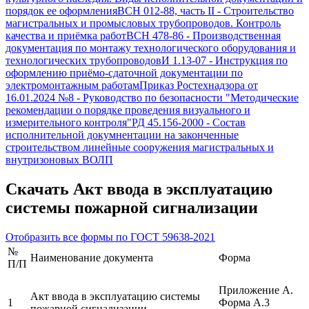
порядок ее оформления
ВСН 012-88, часть II
-
Строительство
магистральных и промысловых трубопроводов. Контроль
качества и приёмка работ
ВСН 478-86
-
Производственная
документация по монтажу технологического оборудования и
технологических трубопроводов
И 1.13-07
-
Инструкция по
оформлению приёмо-сдаточной документации по
электромонтажным работам
Приказ Ростехнадзора от
16.01.2024 №8
-
Руководство по безопасности "Методические
рекомендации о порядке проведения визуального и
измерительного контроля"
РД 45.156-2000
-
Состав
исполнительной докумнентации на законченные
строительством линейные сооружения магистральных и
внутризоновых ВОЛП
Скачать
Акт ввода в эксплуатацию
системы пожарной сигнализации
Отобразить все формы по
ГОСТ 59638-2021
№
Наименование документа
Форма
П/П
Приложение А.
Акт ввода в эксплуатацию системы
1
Форма А.3
пожарной сигнализации