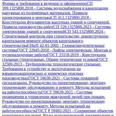
Формы и требования к ведению и оформлению
СП
399.1325800.2018
-
Системы водоснабжения и канализации
наружные из полимерных материалов. Правила
проектирования и монтажа
СП 412.1325800.2018
-
Конструкции фундаментов высотных зданий и сооружений.
Правила производства работ
СП 520.1325800.2023
-
Системы
электросвязи зданий и сооружений
СП 543.1325800.2024
-
Строительный контроль при строительстве, реконструкции,
капитальном ремонте объектов капитального
строительства
СНиП 42-01-2002
-
Газораспределительные
системы
ГОСТ 22845-2018
-
Лифты электрические. Монтаж и
пусконаладочные работы
ГОСТ 23118-2019
-
Конструкции
стальные строительные. Общие технические условия
ГОСТ
32569-2013
-
Трубопроводы технологические стальные.
Требования к устройству и эксплуатации на
взрывопожароопасных и химически опасных
производствах
ГОСТ 59638-2021
-
Системы пожарной
сигнализации. Руководство по проектированию, монтажу,
техническому обслуживанию и ремонту. Методы испытаний
на работоспособность
ГОСТ 59639-2021
-
Системы
оповещения и управления эвакуацией людей при пожаре.
Руководство по проектированию, монтажу, техническому
обслуживанию и ремонту. Методы испытаний на
работоспособность
ГОСТ Р 59492-2021
-
Сохранение объектов
культурного наследия. Виды исполнительной документации и