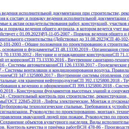
а ведения исполнительной документации при строительстве, рек
ия к составу и порядку ведения исполнительной документации п
емые к актам освидетельствования работ, конструкций, участков
 и порядка ведения общего журнала, в котором ведется учет вып
ствует с 01.09.2023)
РД-11-05-2007
-
Порядок ведения общего и 
питального строительства (Действовал до 31.08.2023)
СП 40-102
2-101-2003
-
Общие положения по проектированию и строительст
, основания и фундаменты
СП 48.13330.2019
-
Организация стро
П 70.13330.2012
-
Несущие и ограждающие конструкции
СП 71.1
й от коррозии
СП 73.13330.2016
-
Внутренние санитарно-технич
16
-
Системы автоматизации
СП 126.13330.2017
-
Геодезические 
7
-
Системы вентиляции и кондиционирования воздуха. Правила
ением
СП 347.1325800.2017
-
Внутренние системы отопления, го
тальные для хранения нефтепродуктов
СП 392.1325800.2018
-
Тр
ребования к ведению и оформлению
СП 399.1325800.2018
-
Систе
0.2018
-
Конструкции фундаментов высотных зданий и сооружен
024
-
Строительный контроль при строительстве, реконструкции,
емы
ГОСТ 22845-2018
-
Лифты электрические. Монтаж и пускона
Трубопроводы технологические стальные. Требования к устройс
игнализации. Руководство по проектированию, монтажу, техн
правления эвакуацией людей при пожаре. Руководство по проек
Сохранение объектов культурного наследия. Виды исполнитель
в. Контроль качества и приёмка работ
ВСН 478-86
-
Производст