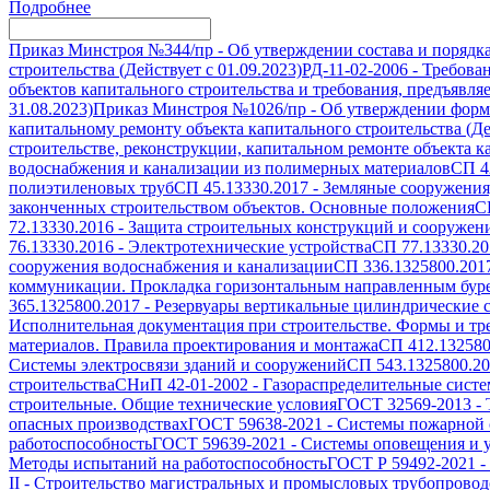
Подробнее
Приказ Минстроя №344/пр
-
Об утверждении состава и порядк
строительства (Действует с 01.09.2023)
РД-11-02-2006
-
Требован
объектов капитального строительства и требования, предъявля
31.08.2023)
Приказ Минстроя №1026/пр
-
Об утверждении формы
капитальному ремонту объекта капитального строительства (Дей
строительстве, реконструкции, капитальном ремонте объекта ка
водоснабжения и канализации из полимерных материалов
СП 4
полиэтиленовых труб
СП 45.13330.2017
-
Земляные сооружения
законченных строительством объектов. Основные положения
С
72.13330.2016
-
Защита строительных конструкций и сооружени
76.13330.2016
-
Электротехнические устройства
СП 77.13330.20
сооружения водоснабжения и канализации
СП 336.1325800.201
коммуникации. Прокладка горизонтальным направленным бур
365.1325800.2017
-
Резервуары вертикальные цилиндрические с
Исполнительная документация при строительстве. Формы и т
материалов. Правила проектирования и монтажа
СП 412.132580
Системы электросвязи зданий и сооружений
СП 543.1325800.2
строительства
СНиП 42-01-2002
-
Газораспределительные сист
строительные. Общие технические условия
ГОСТ 32569-2013
-
опасных производствах
ГОСТ 59638-2021
-
Системы пожарной с
работоспособность
ГОСТ 59639-2021
-
Системы оповещения и у
Методы испытаний на работоспособность
ГОСТ Р 59492-2021
-
II
-
Строительство магистральных и промысловых трубопроводо