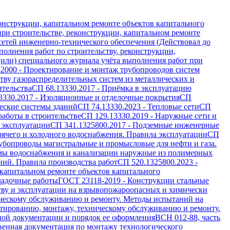
онструкции, капитальном ремонте объектов капитального
ри строительстве, реконструкции, капитальном ремонте
 сетей инженерно-технического обеспечения (Действовал до
олнения работ по строительству, реконструкции,
(или) специального журнала учёта выполнения работ при
-2000
-
Проектирование и монтаж трубопроводов систем
ву газораспределительных систем из металлических и
ительства
СП 68.13330.2017
-
Приёмка в эксплуатацию
3330.2017
-
Изоляционные и отделочные покрытия
СП
еские системы зданий
СП 74.13330.2023
-
Тепловые сети
СП
работы в строительстве
СП 129.13330.2019
-
Наружные сети и
 эксплуатации
СП 341.1325800.2017
-
Подземные инженерные
рячего и холодного водоснабжения. Правила эксплуатации
СП
убопроводы магистральные и промысловые для нефти и газа.
мы водоснабжения и канализации наружные из полимерных
ий. Правила производства работ
СП 520.1325800.2023
-
 капитальном ремонте объектов капитального
ладочные работы
ГОСТ 23118-2019
-
Конструкции стальные
тву и эксплуатации на взрывопожароопасных и химически
ическому обслуживанию и ремонту. Методы испытаний на
тированию, монтажу, техническому обслуживанию и ремонту.
ной документации и порядок ее оформления
ВСН 012-88, часть
венная документация по монтажу технологического