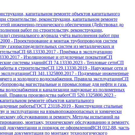
онструкции, капитальном ремонте объектов капитального
ри строительстве, реконструкции, капитальном ремонте
 сетей инженерно-технического обеспечения (Действовал до
олнения работ по строительству, реконструкции,
(или) специального журнала учёта выполнения работ при
-2000
-
Проектирование и монтаж трубопроводов систем
ву газораспределительных систем из металлических и
ительства
СП 68.13330.2017
-
Приёмка в эксплуатацию
3330.2017
-
Изоляционные и отделочные покрытия
СП
еские системы зданий
СП 74.13330.2023
-
Тепловые сети
СП
работы в строительстве
СП 129.13330.2019
-
Наружные сети и
 эксплуатации
СП 341.1325800.2017
-
Подземные инженерные
рячего и холодного водоснабжения. Правила эксплуатации
СП
убопроводы магистральные и промысловые для нефти и газа.
мы водоснабжения и канализации наружные из полимерных
ий. Правила производства работ
СП 520.1325800.2023
-
 капитальном ремонте объектов капитального
ладочные работы
ГОСТ 23118-2019
-
Конструкции стальные
тву и эксплуатации на взрывопожароопасных и химически
ическому обслуживанию и ремонту. Методы испытаний на
тированию, монтажу, техническому обслуживанию и ремонту.
ной документации и порядок ее оформления
ВСН 012-88, часть
венная документация по монтажу технологического