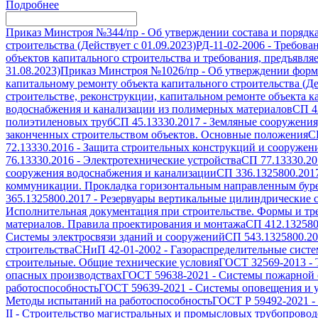
Подробнее
Приказ Минстроя №344/пр
-
Об утверждении состава и порядк
строительства (Действует с 01.09.2023)
РД-11-02-2006
-
Требован
объектов капитального строительства и требования, предъявля
31.08.2023)
Приказ Минстроя №1026/пр
-
Об утверждении формы
капитальному ремонту объекта капитального строительства (Дей
строительстве, реконструкции, капитальном ремонте объекта ка
водоснабжения и канализации из полимерных материалов
СП 4
полиэтиленовых труб
СП 45.13330.2017
-
Земляные сооружения
законченных строительством объектов. Основные положения
С
72.13330.2016
-
Защита строительных конструкций и сооружени
76.13330.2016
-
Электротехнические устройства
СП 77.13330.20
сооружения водоснабжения и канализации
СП 336.1325800.201
коммуникации. Прокладка горизонтальным направленным бур
365.1325800.2017
-
Резервуары вертикальные цилиндрические с
Исполнительная документация при строительстве. Формы и т
материалов. Правила проектирования и монтажа
СП 412.132580
Системы электросвязи зданий и сооружений
СП 543.1325800.2
строительства
СНиП 42-01-2002
-
Газораспределительные сист
строительные. Общие технические условия
ГОСТ 32569-2013
-
опасных производствах
ГОСТ 59638-2021
-
Системы пожарной с
работоспособность
ГОСТ 59639-2021
-
Системы оповещения и у
Методы испытаний на работоспособность
ГОСТ Р 59492-2021
-
II
-
Строительство магистральных и промысловых трубопроводо