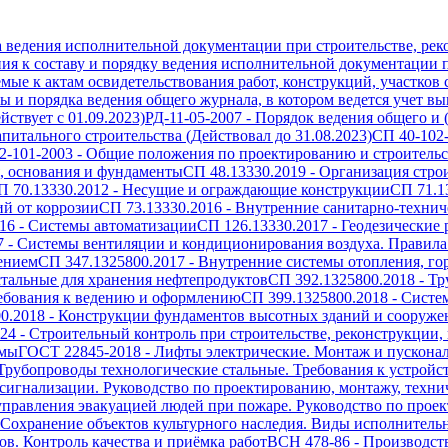
а ведения исполнительной документации при строительстве, рек
ия к составу и порядку ведения исполнительной документации п
емые к актам освидетельствования работ, конструкций, участков
 и порядка ведения общего журнала, в котором ведется учет вып
ствует с 01.09.2023)
РД-11-05-2007
-
Порядок ведения общего и 
питального строительства (Действовал до 31.08.2023)
СП 40-102
2-101-2003
-
Общие положения по проектированию и строительст
, основания и фундаменты
СП 48.13330.2019
-
Организация стро
П 70.13330.2012
-
Несущие и ограждающие конструкции
СП 71.1
й от коррозии
СП 73.13330.2016
-
Внутренние санитарно-технич
16
-
Системы автоматизации
СП 126.13330.2017
-
Геодезические 
7
-
Системы вентиляции и кондиционирования воздуха. Правила
ением
СП 347.1325800.2017
-
Внутренние системы отопления, го
тальные для хранения нефтепродуктов
СП 392.1325800.2018
-
Тр
ребования к ведению и оформлению
СП 399.1325800.2018
-
Систе
0.2018
-
Конструкции фундаментов высотных зданий и сооружен
024
-
Строительный контроль при строительстве, реконструкции,
емы
ГОСТ 22845-2018
-
Лифты электрические. Монтаж и пускона
Трубопроводы технологические стальные. Требования к устройс
игнализации. Руководство по проектированию, монтажу, техн
правления эвакуацией людей при пожаре. Руководство по проек
Сохранение объектов культурного наследия. Виды исполнитель
в. Контроль качества и приёмка работ
ВСН 478-86
-
Производст