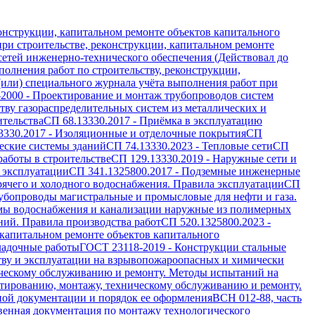
онструкции, капитальном ремонте объектов капитального
ри строительстве, реконструкции, капитальном ремонте
 сетей инженерно-технического обеспечения (Действовал до
олнения работ по строительству, реконструкции,
(или) специального журнала учёта выполнения работ при
-2000
-
Проектирование и монтаж трубопроводов систем
ву газораспределительных систем из металлических и
ительства
СП 68.13330.2017
-
Приёмка в эксплуатацию
3330.2017
-
Изоляционные и отделочные покрытия
СП
еские системы зданий
СП 74.13330.2023
-
Тепловые сети
СП
работы в строительстве
СП 129.13330.2019
-
Наружные сети и
 эксплуатации
СП 341.1325800.2017
-
Подземные инженерные
рячего и холодного водоснабжения. Правила эксплуатации
СП
убопроводы магистральные и промысловые для нефти и газа.
мы водоснабжения и канализации наружные из полимерных
ий. Правила производства работ
СП 520.1325800.2023
-
 капитальном ремонте объектов капитального
ладочные работы
ГОСТ 23118-2019
-
Конструкции стальные
тву и эксплуатации на взрывопожароопасных и химически
ическому обслуживанию и ремонту. Методы испытаний на
тированию, монтажу, техническому обслуживанию и ремонту.
ной документации и порядок ее оформления
ВСН 012-88, часть
венная документация по монтажу технологического