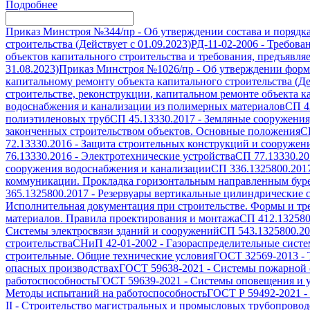
Подробнее
Приказ Минстроя №344/пр
-
Об утверждении состава и порядк
строительства (Действует с 01.09.2023)
РД-11-02-2006
-
Требован
объектов капитального строительства и требования, предъявля
31.08.2023)
Приказ Минстроя №1026/пр
-
Об утверждении формы
капитальному ремонту объекта капитального строительства (Дей
строительстве, реконструкции, капитальном ремонте объекта ка
водоснабжения и канализации из полимерных материалов
СП 4
полиэтиленовых труб
СП 45.13330.2017
-
Земляные сооружения
законченных строительством объектов. Основные положения
С
72.13330.2016
-
Защита строительных конструкций и сооружени
76.13330.2016
-
Электротехнические устройства
СП 77.13330.20
сооружения водоснабжения и канализации
СП 336.1325800.201
коммуникации. Прокладка горизонтальным направленным бур
365.1325800.2017
-
Резервуары вертикальные цилиндрические с
Исполнительная документация при строительстве. Формы и т
материалов. Правила проектирования и монтажа
СП 412.132580
Системы электросвязи зданий и сооружений
СП 543.1325800.2
строительства
СНиП 42-01-2002
-
Газораспределительные сист
строительные. Общие технические условия
ГОСТ 32569-2013
-
опасных производствах
ГОСТ 59638-2021
-
Системы пожарной с
работоспособность
ГОСТ 59639-2021
-
Системы оповещения и у
Методы испытаний на работоспособность
ГОСТ Р 59492-2021
-
II
-
Строительство магистральных и промысловых трубопроводо