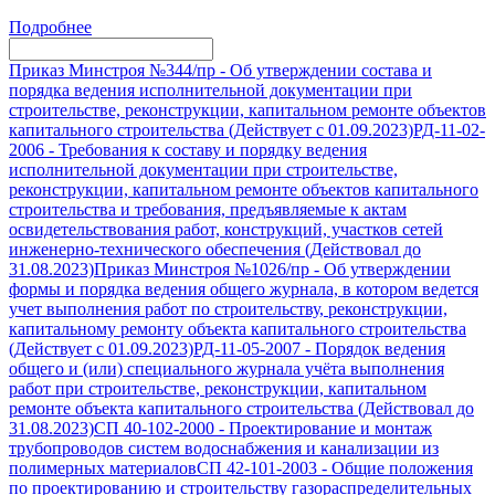
Подробнее
Приказ Минстроя №344/пр
-
Об утверждении состава и
порядка ведения исполнительной документации при
строительстве, реконструкции, капитальном ремонте объектов
капитального строительства (Действует с 01.09.2023)
РД-11-02-
2006
-
Требования к составу и порядку ведения
исполнительной документации при строительстве,
реконструкции, капитальном ремонте объектов капитального
строительства и требования, предъявляемые к актам
освидетельствования работ, конструкций, участков сетей
инженерно-технического обеспечения (Действовал до
31.08.2023)
Приказ Минстроя №1026/пр
-
Об утверждении
формы и порядка ведения общего журнала, в котором ведется
учет выполнения работ по строительству, реконструкции,
капитальному ремонту объекта капитального строительства
(Действует с 01.09.2023)
РД-11-05-2007
-
Порядок ведения
общего и (или) специального журнала учёта выполнения
работ при строительстве, реконструкции, капитальном
ремонте объекта капитального строительства (Действовал до
31.08.2023)
СП 40-102-2000
-
Проектирование и монтаж
трубопроводов систем водоснабжения и канализации из
полимерных материалов
СП 42-101-2003
-
Общие положения
по проектированию и строительству газораспределительных