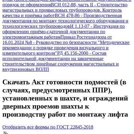
порядок ее оформления
ВСН 012-88, часть II
-
Строительство
магистральных и промысловых трубопроводов. Контроль
качества и приёмка работ
ВСН 478-86
-
Производственная
документация по монтажу технологического оборудования и
технологических трубопроводов
И 1.13-07
-
Инструкция по
оформлению приёмо-сдаточной документации по
электромонтажным работам
Приказ Ростехнадзора от
16.01.2024 №8
-
Руководство по безопасности "Методические
рекомендации о порядке проведения визуального и
измерительного контроля"
РД 45.156-2000
-
Состав
исполнительной докумнентации на законченные
строительством линейные сооружения магистральных и
внутризоновых ВОЛП
Скачать
Акт готовности подмостей (в
случаях, предусмотренных ППР),
установленных в шахте, и ограждений
дверных проемов шахты к
производству работ по монтажу лифта
Отобразить все формы по
ГОСТ 22845-2018
№