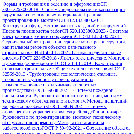
Формы и требования к ведению и оформлению
СП
399.1325800.2018
-
Системы водоснабжения и канализации
наружные из полимерных материалов. Правила
проектирования и монтажа
СП 412.1325800.2018
-
Конструкции фундаментов высотных зданий и сооружений.
Правила производства работ
СП 520.1325800.2023
-
Системы
электросвязи зданий и сооружений
СП 543.1325800.2024
-
Строительный контроль при строительстве, реконструкции,
капитальном ремонте объектов капитального
строительства
СНиП 42-01-2002
-
Газораспределительные
системы
ГОСТ 22845-2018
-
Лифты электрические. Монтаж и
пусконаладочные работы
ГОСТ 23118-2019
-
Конструкции
стальные строительные. Общие технические условия
ГОСТ
32569-2013
-
Трубопроводы технологические стальные.
Требования к устройству и эксплуатации на
взрывопожароопасных и химически опасных
производствах
ГОСТ 59638-2021
-
Системы пожарной
сигнализации. Руководство по проектированию, монтажу,
техническому обслуживанию и ремонту. Методы испытаний
на работоспособность
ГОСТ 59639-2021
-
Системы
оповещения и управления эвакуацией людей при пожаре.
Руководство по проектированию, монтажу, техническому
обслуживанию и ремонту. Методы испытаний на
работоспособность
ГОСТ Р 59492-2021
-
Сохранение объектов
культурного наследия. Виды исполнительной документации и