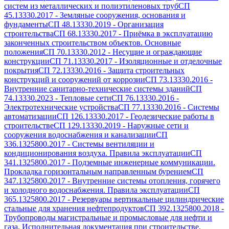
систем из металлических и полиэтиленовых труб
СП
45.13330.2017
-
Земляные сооружения, основания и
фундаменты
СП 48.13330.2019
-
Организация
строительства
СП 68.13330.2017
-
Приёмка в эксплуатацию
законченных строительством объектов. Основные
положения
СП 70.13330.2012
-
Несущие и ограждающие
конструкции
СП 71.13330.2017
-
Изоляционные и отделочные
покрытия
СП 72.13330.2016
-
Защита строительных
конструкций и сооружений от коррозии
СП 73.13330.2016
-
Внутренние санитарно-технические системы зданий
СП
74.13330.2023
-
Тепловые сети
СП 76.13330.2016
-
Электротехнические устройства
СП 77.13330.2016
-
Системы
автоматизации
СП 126.13330.2017
-
Геодезические работы в
строительстве
СП 129.13330.2019
-
Наружные сети и
сооружения водоснабжения и канализации
СП
336.1325800.2017
-
Системы вентиляции и
кондиционирования воздуха. Правила эксплуатации
СП
341.1325800.2017
-
Подземные инженерные коммуникации.
Прокладка горизонтальным направленным бурением
СП
347.1325800.2017
-
Внутренние системы отопления, горячего
и холодного водоснабжения. Правила эксплуатации
СП
365.1325800.2017
-
Резервуары вертикальные цилиндрические
стальные для хранения нефтепродуктов
СП 392.1325800.2018
-
Трубопроводы магистральные и промысловые для нефти и
газа. Исполнительная документация при строительстве.