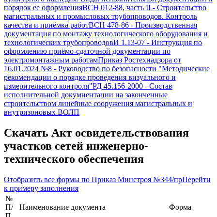
порядок ее оформления
ВСН 012-88, часть II
-
Строительство
магистральных и промысловых трубопроводов. Контроль
качества и приёмка работ
ВСН 478-86
-
Производственная
документация по монтажу технологического оборудования и
технологических трубопроводов
И 1.13-07
-
Инструкция по
оформлению приёмо-сдаточной документации по
электромонтажным работам
Приказ Ростехнадзора от
16.01.2024 №8
-
Руководство по безопасности "Методические
рекомендации о порядке проведения визуального и
измерительного контроля"
РД 45.156-2000
-
Состав
исполнительной докумнентации на законченные
строительством линейные сооружения магистральных и
внутризоновых ВОЛП
Скачать
Акт освидетельствования
участков сетей инженерно-
технического обеспечения
Отобразить все формы по
Приказ Минстроя №344/пр
Перейти
к примеру заполнения
№
П/
Наименование документа
Форма
П