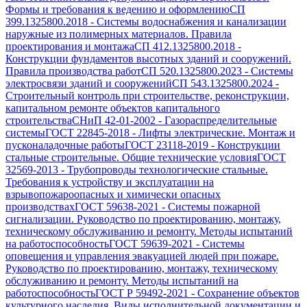
Формы и требования к ведению и оформлению
СП
399.1325800.2018
-
Системы водоснабжения и канализации
наружные из полимерных материалов. Правила
проектирования и монтажа
СП 412.1325800.2018
-
Конструкции фундаментов высотных зданий и сооружений.
Правила производства работ
СП 520.1325800.2023
-
Системы
электросвязи зданий и сооружений
СП 543.1325800.2024
-
Строительный контроль при строительстве, реконструкции,
капитальном ремонте объектов капитального
строительства
СНиП 42-01-2002
-
Газораспределительные
системы
ГОСТ 22845-2018
-
Лифты электрические. Монтаж и
пусконаладочные работы
ГОСТ 23118-2019
-
Конструкции
стальные строительные. Общие технические условия
ГОСТ
32569-2013
-
Трубопроводы технологические стальные.
Требования к устройству и эксплуатации на
взрывопожароопасных и химически опасных
производствах
ГОСТ 59638-2021
-
Системы пожарной
сигнализации. Руководство по проектированию, монтажу,
техническому обслуживанию и ремонту. Методы испытаний
на работоспособность
ГОСТ 59639-2021
-
Системы
оповещения и управления эвакуацией людей при пожаре.
Руководство по проектированию, монтажу, техническому
обслуживанию и ремонту. Методы испытаний на
работоспособность
ГОСТ Р 59492-2021
-
Сохранение объектов
культурного наследия. Виды исполнительной документации и