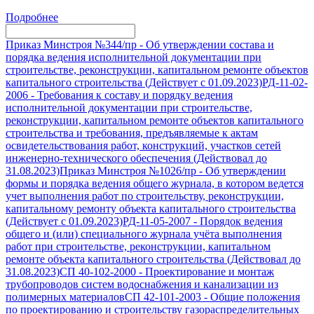
Подробнее
Приказ Минстроя №344/пр
-
Об утверждении состава и
порядка ведения исполнительной документации при
строительстве, реконструкции, капитальном ремонте объектов
капитального строительства (Действует с 01.09.2023)
РД-11-02-
2006
-
Требования к составу и порядку ведения
исполнительной документации при строительстве,
реконструкции, капитальном ремонте объектов капитального
строительства и требования, предъявляемые к актам
освидетельствования работ, конструкций, участков сетей
инженерно-технического обеспечения (Действовал до
31.08.2023)
Приказ Минстроя №1026/пр
-
Об утверждении
формы и порядка ведения общего журнала, в котором ведется
учет выполнения работ по строительству, реконструкции,
капитальному ремонту объекта капитального строительства
(Действует с 01.09.2023)
РД-11-05-2007
-
Порядок ведения
общего и (или) специального журнала учёта выполнения
работ при строительстве, реконструкции, капитальном
ремонте объекта капитального строительства (Действовал до
31.08.2023)
СП 40-102-2000
-
Проектирование и монтаж
трубопроводов систем водоснабжения и канализации из
полимерных материалов
СП 42-101-2003
-
Общие положения
по проектированию и строительству газораспределительных