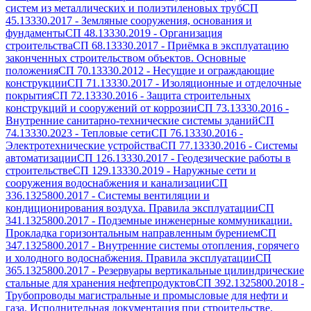
систем из металлических и полиэтиленовых труб
СП
45.13330.2017
-
Земляные сооружения, основания и
фундаменты
СП 48.13330.2019
-
Организация
строительства
СП 68.13330.2017
-
Приёмка в эксплуатацию
законченных строительством объектов. Основные
положения
СП 70.13330.2012
-
Несущие и ограждающие
конструкции
СП 71.13330.2017
-
Изоляционные и отделочные
покрытия
СП 72.13330.2016
-
Защита строительных
конструкций и сооружений от коррозии
СП 73.13330.2016
-
Внутренние санитарно-технические системы зданий
СП
74.13330.2023
-
Тепловые сети
СП 76.13330.2016
-
Электротехнические устройства
СП 77.13330.2016
-
Системы
автоматизации
СП 126.13330.2017
-
Геодезические работы в
строительстве
СП 129.13330.2019
-
Наружные сети и
сооружения водоснабжения и канализации
СП
336.1325800.2017
-
Системы вентиляции и
кондиционирования воздуха. Правила эксплуатации
СП
341.1325800.2017
-
Подземные инженерные коммуникации.
Прокладка горизонтальным направленным бурением
СП
347.1325800.2017
-
Внутренние системы отопления, горячего
и холодного водоснабжения. Правила эксплуатации
СП
365.1325800.2017
-
Резервуары вертикальные цилиндрические
стальные для хранения нефтепродуктов
СП 392.1325800.2018
-
Трубопроводы магистральные и промысловые для нефти и
газа. Исполнительная документация при строительстве.