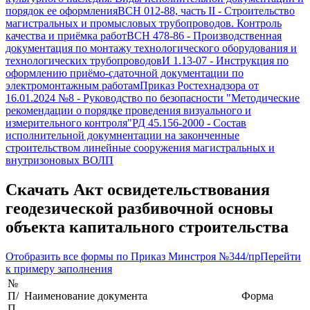
порядок ее оформления
ВСН 012-88, часть II
-
Строительство
магистральных и промысловых трубопроводов. Контроль
качества и приёмка работ
ВСН 478-86
-
Производственная
документация по монтажу технологического оборудования и
технологических трубопроводов
И 1.13-07
-
Инструкция по
оформлению приёмо-сдаточной документации по
электромонтажным работам
Приказ Ростехнадзора от
16.01.2024 №8
-
Руководство по безопасности "Методические
рекомендации о порядке проведения визуального и
измерительного контроля"
РД 45.156-2000
-
Состав
исполнительной докумнентации на законченные
строительством линейные сооружения магистральных и
внутризоновых ВОЛП
Скачать
Акт освидетельствования
геодезической разбивочной основы
объекта капитального строительства
Отобразить все формы по
Приказ Минстроя №344/пр
Перейти
к примеру заполнения
№
П/
Наименование документа
Форма
П