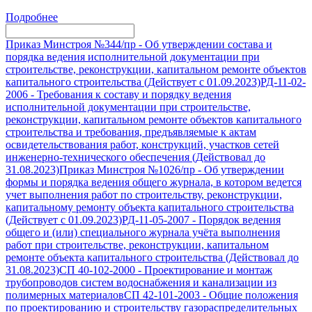
Подробнее
Приказ Минстроя №344/пр
-
Об утверждении состава и
порядка ведения исполнительной документации при
строительстве, реконструкции, капитальном ремонте объектов
капитального строительства (Действует с 01.09.2023)
РД-11-02-
2006
-
Требования к составу и порядку ведения
исполнительной документации при строительстве,
реконструкции, капитальном ремонте объектов капитального
строительства и требования, предъявляемые к актам
освидетельствования работ, конструкций, участков сетей
инженерно-технического обеспечения (Действовал до
31.08.2023)
Приказ Минстроя №1026/пр
-
Об утверждении
формы и порядка ведения общего журнала, в котором ведется
учет выполнения работ по строительству, реконструкции,
капитальному ремонту объекта капитального строительства
(Действует с 01.09.2023)
РД-11-05-2007
-
Порядок ведения
общего и (или) специального журнала учёта выполнения
работ при строительстве, реконструкции, капитальном
ремонте объекта капитального строительства (Действовал до
31.08.2023)
СП 40-102-2000
-
Проектирование и монтаж
трубопроводов систем водоснабжения и канализации из
полимерных материалов
СП 42-101-2003
-
Общие положения
по проектированию и строительству газораспределительных