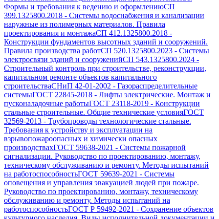
Формы и требования к ведению и оформлению
СП
399.1325800.2018
-
Системы водоснабжения и канализации
наружные из полимерных материалов. Правила
проектирования и монтажа
СП 412.1325800.2018
-
Конструкции фундаментов высотных зданий и сооружений.
Правила производства работ
СП 520.1325800.2023
-
Системы
электросвязи зданий и сооружений
СП 543.1325800.2024
-
Строительный контроль при строительстве, реконструкции,
капитальном ремонте объектов капитального
строительства
СНиП 42-01-2002
-
Газораспределительные
системы
ГОСТ 22845-2018
-
Лифты электрические. Монтаж и
пусконаладочные работы
ГОСТ 23118-2019
-
Конструкции
стальные строительные. Общие технические условия
ГОСТ
32569-2013
-
Трубопроводы технологические стальные.
Требования к устройству и эксплуатации на
взрывопожароопасных и химически опасных
производствах
ГОСТ 59638-2021
-
Системы пожарной
сигнализации. Руководство по проектированию, монтажу,
техническому обслуживанию и ремонту. Методы испытаний
на работоспособность
ГОСТ 59639-2021
-
Системы
оповещения и управления эвакуацией людей при пожаре.
Руководство по проектированию, монтажу, техническому
обслуживанию и ремонту. Методы испытаний на
работоспособность
ГОСТ Р 59492-2021
-
Сохранение объектов
культурного наследия. Виды исполнительной документации и