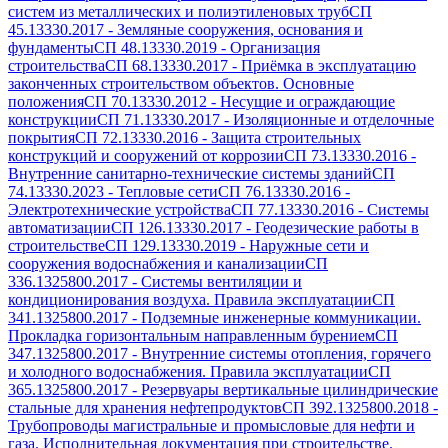
систем из металлических и полиэтиленовых труб
СП
45.13330.2017
-
Земляные сооружения, основания и
фундаменты
СП 48.13330.2019
-
Организация
строительства
СП 68.13330.2017
-
Приёмка в эксплуатацию
законченных строительством объектов. Основные
положения
СП 70.13330.2012
-
Несущие и ограждающие
конструкции
СП 71.13330.2017
-
Изоляционные и отделочные
покрытия
СП 72.13330.2016
-
Защита строительных
конструкций и сооружений от коррозии
СП 73.13330.2016
-
Внутренние санитарно-технические системы зданий
СП
74.13330.2023
-
Тепловые сети
СП 76.13330.2016
-
Электротехнические устройства
СП 77.13330.2016
-
Системы
автоматизации
СП 126.13330.2017
-
Геодезические работы в
строительстве
СП 129.13330.2019
-
Наружные сети и
сооружения водоснабжения и канализации
СП
336.1325800.2017
-
Системы вентиляции и
кондиционирования воздуха. Правила эксплуатации
СП
341.1325800.2017
-
Подземные инженерные коммуникации.
Прокладка горизонтальным направленным бурением
СП
347.1325800.2017
-
Внутренние системы отопления, горячего
и холодного водоснабжения. Правила эксплуатации
СП
365.1325800.2017
-
Резервуары вертикальные цилиндрические
стальные для хранения нефтепродуктов
СП 392.1325800.2018
-
Трубопроводы магистральные и промысловые для нефти и
газа. Исполнительная документация при строительстве.