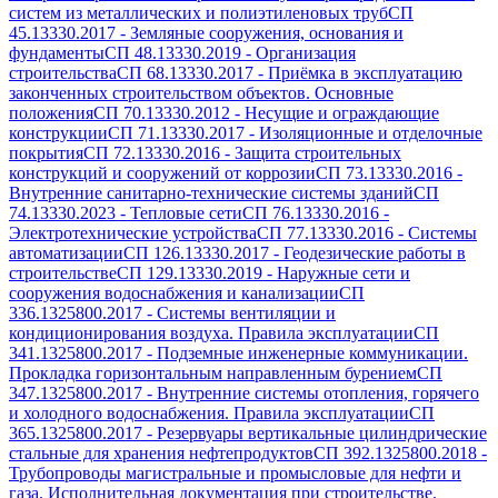
систем из металлических и полиэтиленовых труб
СП
45.13330.2017
-
Земляные сооружения, основания и
фундаменты
СП 48.13330.2019
-
Организация
строительства
СП 68.13330.2017
-
Приёмка в эксплуатацию
законченных строительством объектов. Основные
положения
СП 70.13330.2012
-
Несущие и ограждающие
конструкции
СП 71.13330.2017
-
Изоляционные и отделочные
покрытия
СП 72.13330.2016
-
Защита строительных
конструкций и сооружений от коррозии
СП 73.13330.2016
-
Внутренние санитарно-технические системы зданий
СП
74.13330.2023
-
Тепловые сети
СП 76.13330.2016
-
Электротехнические устройства
СП 77.13330.2016
-
Системы
автоматизации
СП 126.13330.2017
-
Геодезические работы в
строительстве
СП 129.13330.2019
-
Наружные сети и
сооружения водоснабжения и канализации
СП
336.1325800.2017
-
Системы вентиляции и
кондиционирования воздуха. Правила эксплуатации
СП
341.1325800.2017
-
Подземные инженерные коммуникации.
Прокладка горизонтальным направленным бурением
СП
347.1325800.2017
-
Внутренние системы отопления, горячего
и холодного водоснабжения. Правила эксплуатации
СП
365.1325800.2017
-
Резервуары вертикальные цилиндрические
стальные для хранения нефтепродуктов
СП 392.1325800.2018
-
Трубопроводы магистральные и промысловые для нефти и
газа. Исполнительная документация при строительстве.