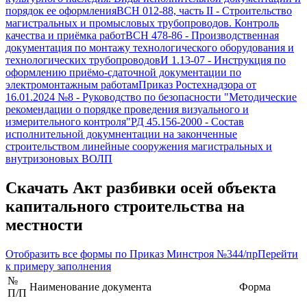
порядок ее оформления
ВСН 012-88, часть II
-
Строительство
магистральных и промысловых трубопроводов. Контроль
качества и приёмка работ
ВСН 478-86
-
Производственная
документация по монтажу технологического оборудования и
технологических трубопроводов
И 1.13-07
-
Инструкция по
оформлению приёмо-сдаточной документации по
электромонтажным работам
Приказ Ростехнадзора от
16.01.2024 №8
-
Руководство по безопасности "Методические
рекомендации о порядке проведения визуального и
измерительного контроля"
РД 45.156-2000
-
Состав
исполнительной докумнентации на законченные
строительством линейные сооружения магистральных и
внутризоновых ВОЛП
Скачать
Акт разбивки осей объекта
капитального строительства на
местности
Отобразить все формы по
Приказ Минстроя №344/пр
Перейти
к примеру заполнения
№
Наименование документа
Форма
П/П