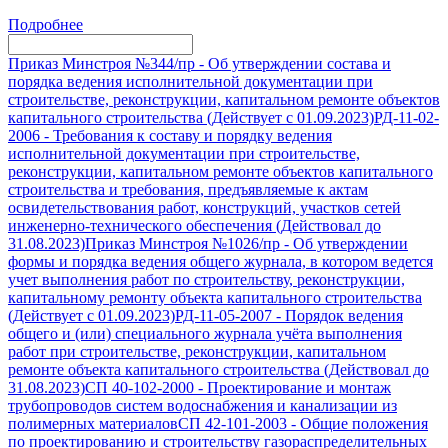
Подробнее
Приказ Минстроя №344/пр
-
Об утверждении состава и
порядка ведения исполнительной документации при
строительстве, реконструкции, капитальном ремонте объектов
капитального строительства (Действует с 01.09.2023)
РД-11-02-
2006
-
Требования к составу и порядку ведения
исполнительной документации при строительстве,
реконструкции, капитальном ремонте объектов капитального
строительства и требования, предъявляемые к актам
освидетельствования работ, конструкций, участков сетей
инженерно-технического обеспечения (Действовал до
31.08.2023)
Приказ Минстроя №1026/пр
-
Об утверждении
формы и порядка ведения общего журнала, в котором ведется
учет выполнения работ по строительству, реконструкции,
капитальному ремонту объекта капитального строительства
(Действует с 01.09.2023)
РД-11-05-2007
-
Порядок ведения
общего и (или) специального журнала учёта выполнения
работ при строительстве, реконструкции, капитальном
ремонте объекта капитального строительства (Действовал до
31.08.2023)
СП 40-102-2000
-
Проектирование и монтаж
трубопроводов систем водоснабжения и канализации из
полимерных материалов
СП 42-101-2003
-
Общие положения
по проектированию и строительству газораспределительных