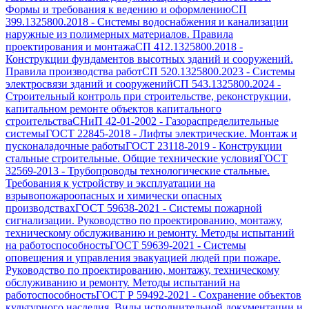
Формы и требования к ведению и оформлению
СП
399.1325800.2018
-
Системы водоснабжения и канализации
наружные из полимерных материалов. Правила
проектирования и монтажа
СП 412.1325800.2018
-
Конструкции фундаментов высотных зданий и сооружений.
Правила производства работ
СП 520.1325800.2023
-
Системы
электросвязи зданий и сооружений
СП 543.1325800.2024
-
Строительный контроль при строительстве, реконструкции,
капитальном ремонте объектов капитального
строительства
СНиП 42-01-2002
-
Газораспределительные
системы
ГОСТ 22845-2018
-
Лифты электрические. Монтаж и
пусконаладочные работы
ГОСТ 23118-2019
-
Конструкции
стальные строительные. Общие технические условия
ГОСТ
32569-2013
-
Трубопроводы технологические стальные.
Требования к устройству и эксплуатации на
взрывопожароопасных и химически опасных
производствах
ГОСТ 59638-2021
-
Системы пожарной
сигнализации. Руководство по проектированию, монтажу,
техническому обслуживанию и ремонту. Методы испытаний
на работоспособность
ГОСТ 59639-2021
-
Системы
оповещения и управления эвакуацией людей при пожаре.
Руководство по проектированию, монтажу, техническому
обслуживанию и ремонту. Методы испытаний на
работоспособность
ГОСТ Р 59492-2021
-
Сохранение объектов
культурного наследия. Виды исполнительной документации и