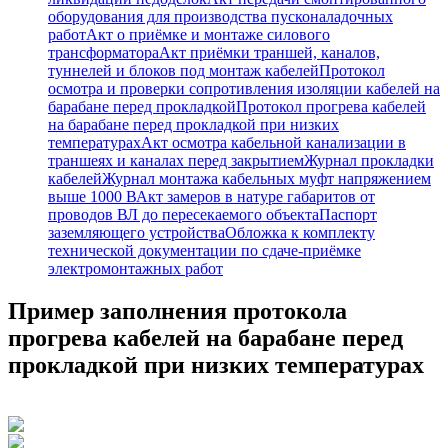
оборудования для производства пусконаладочных
работ
Акт о приёмке и монтаже силового
трансформатора
Акт приёмки траншей, каналов,
туннелей и блоков под монтаж кабелей
Протокол
осмотра и проверки сопротивления изоляции кабелей на
барабане перед прокладкой
Протокол прогрева кабелей
на барабане перед прокладкой при низких
температурах
Акт осмотра кабельной канализации в
траншеях и каналах перед закрытием
Журнал прокладки
кабелей
Журнал монтажа кабельных муфт напряжением
выше 1000 В
Акт замеров в натуре габаритов от
проводов ВЛ до пересекаемого объекта
Паспорт
заземляющего устройства
Обложка к комплекту
технической документации по сдаче-приёмке
электромонтажных работ
Пример заполнения протокола
прогрева кабелей на барабане перед
прокладкой при низких температурах