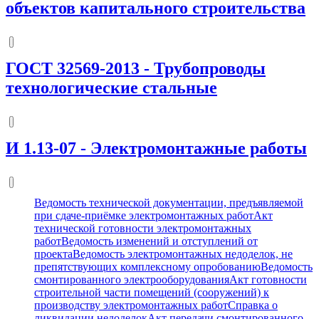
объектов капитального строительства
ГОСТ 32569-2013
-
Трубопроводы
технологические стальные
И 1.13-07
-
Электромонтажные работы
Ведомость технической документации, предъявляемой
при сдаче-приёмке электромонтажных работ
Акт
технической готовности электромонтажных
работ
Ведомость изменений и отступлений от
проекта
Ведомость электромонтажных недоделок, не
препятствующих комплексному опробованию
Ведомость
смонтированного электрооборудования
Акт готовности
строительной части помещений (сооружений) к
производству электромонтажных работ
Справка о
ликвидации недоделок
Акт передачи смонтированного