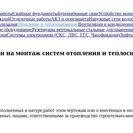
работы
Свайные фундаменты
Буронабивные сваи
Устройство мон
укций
Отделочные работы
АКЗ и огнезащита
Наружные сети водо
ализация
Отопление и теплоснабжение
Вентиляция и кондициони
е оборудование
Резервуары вертикальные стальные для хранени
ция
Системы электросвязи (СКС, ЛВС, ГГС, Часофикация)
Лифт
и на монтаж систем отопления и теплос
полненных в натуре работ этим чертежам или о внесённых в ни
анных лицами, ответственными за производство строительно-м