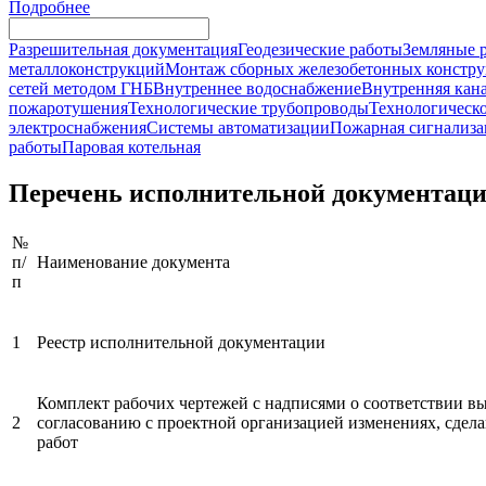
Подробнее
Разрешительная документация
Геодезические работы
Земляные 
металлоконструкций
Монтаж сборных железобетонных констр
сетей методом ГНБ
Внутреннее водоснабжение
Внутренняя кан
пожаротушения
Технологические трубопроводы
Технологическо
электроснабжения
Системы автоматизации
Пожарная сигнализа
работы
Паровая котельная
Перечень исполнительной документаци
№
п/
Наименование документа
п
1
Реестр исполнительной документации
Комплект рабочих чертежей с надписями о соответствии вы
2
согласованию с проектной организацией изменениях, сдел
работ