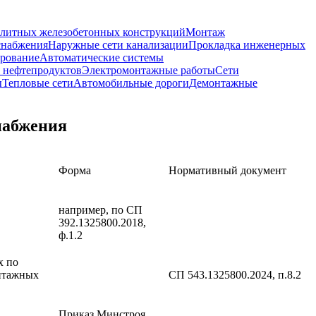
олитных железобетонных конструкций
Монтаж
снабжения
Наружные сети канализации
Прокладка инженерных
рование
Автоматические системы
я нефтепродуктов
Электромонтажные работы
Сети
ы
Тепловые сети
Автомобильные дороги
Демонтажные
набжения
Форма
Нормативный документ
например, по СП
392.1325800.2018,
ф.1.2
х по
онтажных
СП 543.1325800.2024, п.8.2
Приказ Минстроя